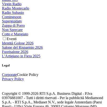
Virgin Radio
Radio Montecarlo
Radio Subasio
Comingsoon
Superguidatv
Zuppa di Porro
Non Sprecare
Cotto e Mangiato
Eventi
Identità Golose 2026
Salone del Risparmio 2026
Fuorisalone 2026
L'Artigiano in Fiera 2025
Legal
Corporate
Cookie Policy
Privacy Policy
Copyright © 1999-
2026
RTI S.p.A. Business Digital - P.Iva
03976881007 - Tutti i diritti riservati - Per la pubblicità Mediamond
S.p.A. - RTI S.p.A., Mediaset N.V., sede legale Amsterdam (Paesi
Bassi) - Uffici Viale Europa 46, 20093 Cologno Monzese (MI)