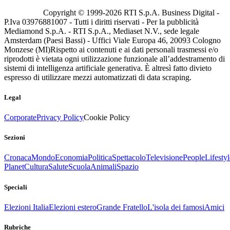
Copyright © 1999-
2026
RTI S.p.A. Business Digital -
P.Iva 03976881007 - Tutti i diritti riservati - Per la pubblicità
Mediamond S.p.A. - RTI S.p.A., Mediaset N.V., sede legale
Amsterdam (Paesi Bassi) - Uffici Viale Europa 46, 20093 Cologno
Monzese (MI)
Rispetto ai contenuti e ai dati personali trasmessi e/o
riprodotti è vietata ogni utilizzazione funzionale all’addestramento di
sistemi di intelligenza artificiale generativa. È altresì fatto divieto
espresso di utilizzare mezzi automatizzati di data scraping.
Legal
Corporate
Privacy Policy
Cookie Policy
Sezioni
Cronaca
Mondo
Economia
Politica
Spettacolo
Televisione
People
Lifestyl
Planet
Cultura
Salute
Scuola
Animali
Spazio
Speciali
Elezioni Italia
Elezioni estero
Grande Fratello
L'isola dei famosi
Amici
Rubriche