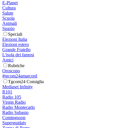
E-Planet
Cultura
Salute
Scuola
Animali
Spazio
Speciali
Elezioni Italia
Elezioni estero
Grande Fratello
L'isola dei famosi
Amici
Rubriche
Oroscopo
#tgcom24amarcord
Tgcom24 Consiglia
Mediaset Infinity
R101
Radio 105
Virgin Radio
Radio Montecarlo
Radio Subasio
Comingsoon
Superguidatv
Zuppa di Porro