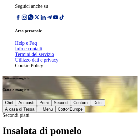
Seguici anche su
Area personale
Help e Faq
Info e contatti
Termini del servizio
Utilizzo dati e privacy
Cookie Policy
Cotto-e-mangiato
Cotto-e-mangiato
Chef
Antipasti
Primi
Secondi
Contorni
Dolci
A casa di Tessa
Il Menu
Cotto4Europe
Secondi piatti
Insalata di pomelo