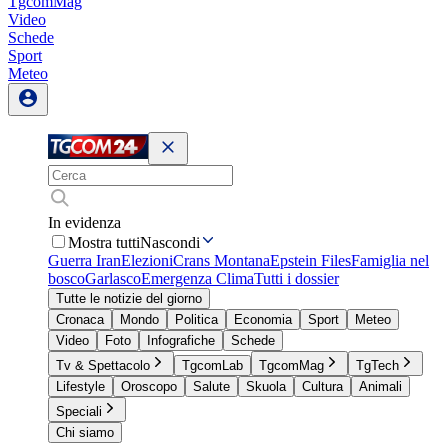
TgcomMag
Video
Schede
Sport
Meteo
In evidenza
Mostra tutti
Nascondi
Guerra Iran
Elezioni
Crans Montana
Epstein Files
Famiglia nel
bosco
Garlasco
Emergenza Clima
Tutti i dossier
Tutte le notizie del giorno
Cronaca
Mondo
Politica
Economia
Sport
Meteo
Video
Foto
Infografiche
Schede
Tv & Spettacolo
TgcomLab
TgcomMag
TgTech
Lifestyle
Oroscopo
Salute
Skuola
Cultura
Animali
Speciali
Chi siamo