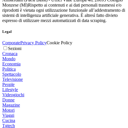
Monzese (MI)
Rispetto ai contenuti e ai dati personali trasmessi e/o
riprodotti è vietata ogni utilizzazione funzionale all’addestramento di
sistemi di intelligenza artificiale generativa. È altresì fatto divieto
espresso di utilizzare mezzi automatizzati di data scraping.
Legal
Corporate
Privacy Policy
Cookie Policy
Sezioni
Cronaca
Mondo
Economia
Politica
Spettacolo
Televisione
People
Lifestyle
Videogiochi
Donne
Magazine
Motori
Viaggi
Cucina
Tgtech