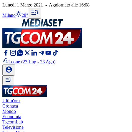
Lunedì 1 Marzo 2021
-
Aggiornato alle
16:08
Milano
28°
Leone
(23 Lug - 23 Ago)
Ultim'ora
Cronaca
Mondo
Economia
TgcomLab
Televisione