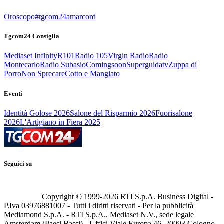
Oroscopo
#tgcom24amarcord
Tgcom24 Consiglia
Mediaset Infinity
R101
Radio 105
Virgin Radio
Radio
Montecarlo
Radio Subasio
Comingsoon
Superguidatv
Zuppa di
Porro
Non Sprecare
Cotto e Mangiato
Eventi
Identità Golose 2026
Salone del Risparmio 2026
Fuorisalone
2026
L'Artigiano in Fiera 2025
Seguici su
Copyright © 1999-
2026
RTI S.p.A. Business Digital -
P.Iva 03976881007 - Tutti i diritti riservati - Per la pubblicità
Mediamond S.p.A. - RTI S.p.A., Mediaset N.V., sede legale
Amsterdam (Paesi Bassi) - Uffici Viale Europa 46, 20093 Cologno