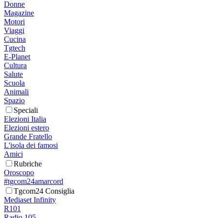
Donne
Magazine
Motori
Viaggi
Cucina
Tgtech
E-Planet
Cultura
Salute
Scuola
Animali
Spazio
Speciali
Elezioni Italia
Elezioni estero
Grande Fratello
L'isola dei famosi
Amici
Rubriche
Oroscopo
#tgcom24amarcord
Tgcom24 Consiglia
Mediaset Infinity
R101
Radio 105