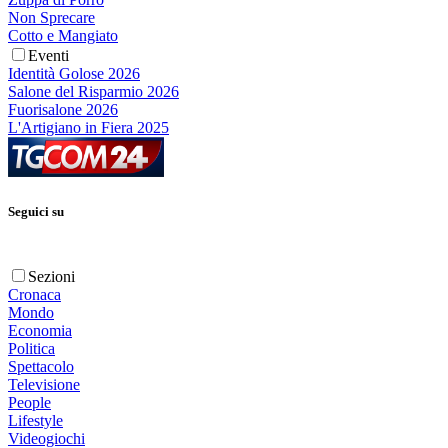
Non Sprecare
Cotto e Mangiato
Eventi
Identità Golose 2026
Salone del Risparmio 2026
Fuorisalone 2026
L'Artigiano in Fiera 2025
Seguici su
Sezioni
Cronaca
Mondo
Economia
Politica
Spettacolo
Televisione
People
Lifestyle
Videogiochi