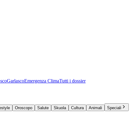
osco
Garlasco
Emergenza Clima
Tutti i dossier
estyle
Oroscopo
Salute
Skuola
Cultura
Animali
Speciali