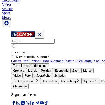
TgcomMag
Video
Schede
Sport
Meteo
In evidenza
Mostra tutti
Nascondi
Guerra Iran
Elezioni
Crans Montana
Epstein Files
Famiglia nel b
Tutte le notizie del giorno
Cronaca
Mondo
Politica
Economia
Sport
Meteo
Video
Foto
Infografiche
Schede
Tv & Spettacolo
TgcomLab
TgcomMag
TgTech
Lif
Chi siamo
Seguici anche su