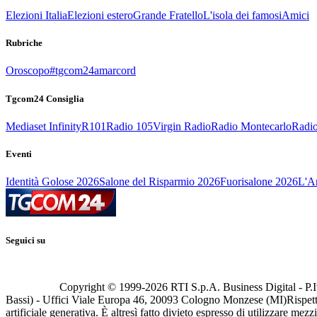
Elezioni Italia
Elezioni estero
Grande Fratello
L'isola dei famosi
Amici
Rubriche
Oroscopo
#tgcom24amarcord
Tgcom24 Consiglia
Mediaset Infinity
R101
Radio 105
Virgin Radio
Radio Montecarlo
Radio
Eventi
Identità Golose 2026
Salone del Risparmio 2026
Fuorisalone 2026
L'Ar
Seguici su
Copyright © 1999-
2026
RTI S.p.A. Business Digital - P.I
Bassi) - Uffici Viale Europa 46, 20093 Cologno Monzese (MI)
Rispett
artificiale generativa. È altresì fatto divieto espresso di utilizzare mez