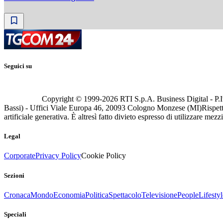
Seguici su
Copyright © 1999-
2026
RTI S.p.A. Business Digital - P.I
Bassi) - Uffici Viale Europa 46, 20093 Cologno Monzese (MI)
Rispett
artificiale generativa. È altresì fatto divieto espresso di utilizzare mez
Legal
Corporate
Privacy Policy
Cookie Policy
Sezioni
Cronaca
Mondo
Economia
Politica
Spettacolo
Televisione
People
Lifestyl
Speciali