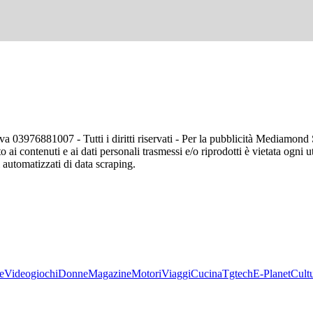
va 03976881007 - Tutti i diritti riservati - Per la pubblicità Mediamon
o ai contenuti e ai dati personali trasmessi e/o riprodotti è vietata ogni 
zi automatizzati di data scraping.
e
Videogiochi
Donne
Magazine
Motori
Viaggi
Cucina
Tgtech
E-Planet
Cult