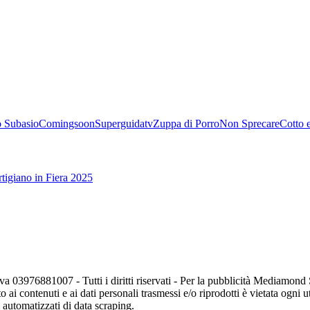
 Subasio
Comingsoon
Superguidatv
Zuppa di Porro
Non Sprecare
Cotto 
tigiano in Fiera 2025
va 03976881007 - Tutti i diritti riservati - Per la pubblicità Mediamon
o ai contenuti e ai dati personali trasmessi e/o riprodotti è vietata ogni 
zi automatizzati di data scraping.