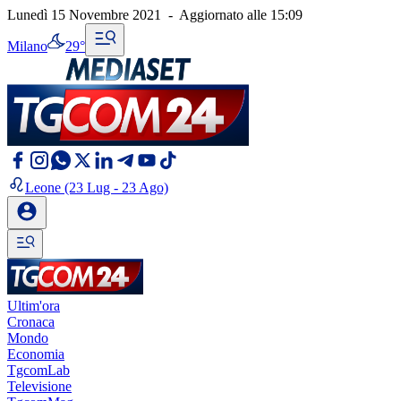
Lunedì 15 Novembre 2021
-
Aggiornato alle
15:09
Milano
29°
Leone
(23 Lug - 23 Ago)
Ultim'ora
Cronaca
Mondo
Economia
TgcomLab
Televisione