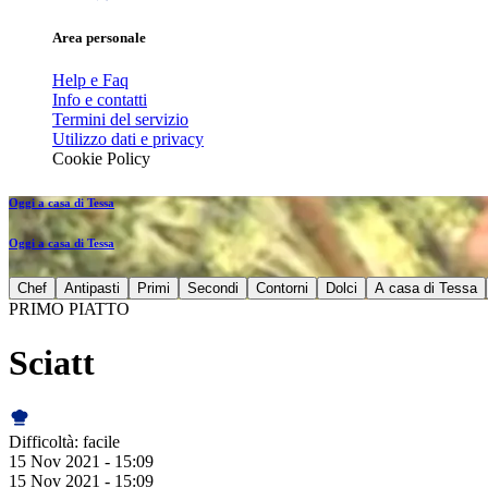
Area personale
Help e Faq
Info e contatti
Termini del servizio
Utilizzo dati e privacy
Cookie Policy
Oggi a casa di Tessa
Oggi a casa di Tessa
Chef
Antipasti
Primi
Secondi
Contorni
Dolci
A casa di Tessa
PRIMO PIATTO
Sciatt
Difficoltà:
facile
15 Nov 2021 - 15:09
15 Nov 2021 - 15:09