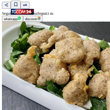
Segui
su
Seguici su
whatsapp
discover