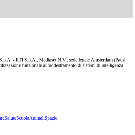
d S.p.A. - RTI S.p.A., Mediaset N.V., sede legale Amsterdam (Paesi
utilizzazione funzionale all’addestramento di sistemi di intelligenza
ura
Salute
Scuola
Animali
Spazio