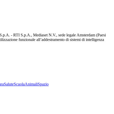
d S.p.A. - RTI S.p.A., Mediaset N.V., sede legale Amsterdam (Paesi
utilizzazione funzionale all’addestramento di sistemi di intelligenza
ura
Salute
Scuola
Animali
Spazio