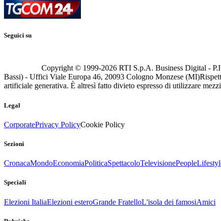
Seguici su
Copyright © 1999-
2026
RTI S.p.A. Business Digital - P.I
Bassi) - Uffici Viale Europa 46, 20093 Cologno Monzese (MI)
Rispett
artificiale generativa. È altresì fatto divieto espresso di utilizzare mez
Legal
Corporate
Privacy Policy
Cookie Policy
Sezioni
Cronaca
Mondo
Economia
Politica
Spettacolo
Televisione
People
Lifestyl
Speciali
Elezioni Italia
Elezioni estero
Grande Fratello
L'isola dei famosi
Amici