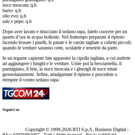
noce moscata: q.b
burro: q.b
olio evo: q.b
sale e pepe: q.b
Dopo aver lavato e sbucciato il sedano rapa, fatelo cuocere per un
quarto d’ora in acqua bollente. Nel frattempo preparate il ripieno
facendo lessare i piselli, le patate e le carote tagliate a cubetti piccoli:
quando le verdure saranno cotte, scolatele e tenetele da parte.
In un tegame capiente fate appassire la cipolla tagliata, a cui andrete
ad aggiungere i funghi e le verdure. Unite poi la besciamella, il
parmigiano, il brie, la noce moscata e i gherigli di noce tritati
grossolanamente. Infine, amalgamate il ripieno e procedete a
riempire il vostro sedano rapa.
Seguici su
Copyright © 1999-
2026
RTI S.p.A. Business Digital -
P.Iva 03976881007 - Tutti i diritti riservati - Per la pubblicità