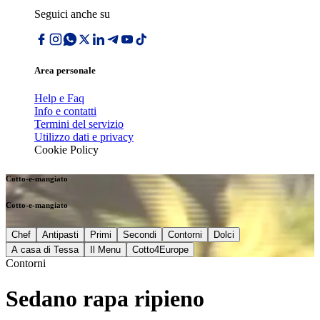
Seguici anche su
Area personale
Help e Faq
Info e contatti
Termini del servizio
Utilizzo dati e privacy
Cookie Policy
Cotto-e-mangiato
Cotto-e-mangiato
Chef
Antipasti
Primi
Secondi
Contorni
Dolci
A casa di Tessa
Il Menu
Cotto4Europe
Contorni
Sedano rapa ripieno