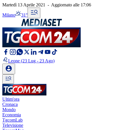
Martedì 13 Aprile 2021
-
Aggiornato alle
17:06
Milano
31°
Leone
(23 Lug - 23 Ago)
Ultim'ora
Cronaca
Mondo
Economia
TgcomLab
Televisione