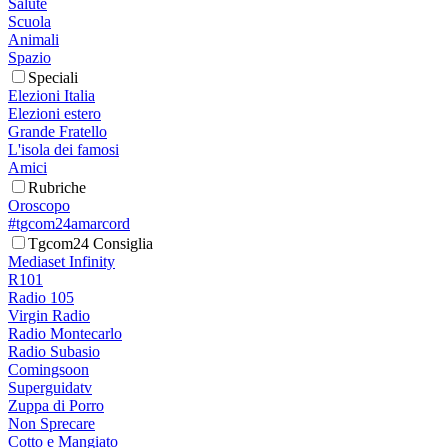
Salute
Scuola
Animali
Spazio
Speciali
Elezioni Italia
Elezioni estero
Grande Fratello
L'isola dei famosi
Amici
Rubriche
Oroscopo
#tgcom24amarcord
Tgcom24 Consiglia
Mediaset Infinity
R101
Radio 105
Virgin Radio
Radio Montecarlo
Radio Subasio
Comingsoon
Superguidatv
Zuppa di Porro
Non Sprecare
Cotto e Mangiato