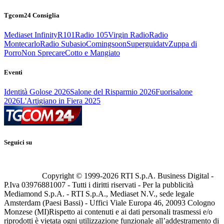
Tgcom24 Consiglia
Mediaset Infinity
R101
Radio 105
Virgin Radio
Radio
Montecarlo
Radio Subasio
Comingsoon
Superguidatv
Zuppa di
Porro
Non Sprecare
Cotto e Mangiato
Eventi
Identità Golose 2026
Salone del Risparmio 2026
Fuorisalone
2026
L'Artigiano in Fiera 2025
Seguici su
Copyright © 1999-
2026
RTI S.p.A. Business Digital -
P.Iva 03976881007 - Tutti i diritti riservati - Per la pubblicità
Mediamond S.p.A. - RTI S.p.A., Mediaset N.V., sede legale
Amsterdam (Paesi Bassi) - Uffici Viale Europa 46, 20093 Cologno
Monzese (MI)
Rispetto ai contenuti e ai dati personali trasmessi e/o
riprodotti è vietata ogni utilizzazione funzionale all’addestramento di