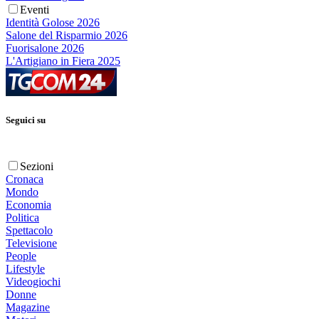
Eventi
Identità Golose 2026
Salone del Risparmio 2026
Fuorisalone 2026
L'Artigiano in Fiera 2025
Seguici su
Sezioni
Cronaca
Mondo
Economia
Politica
Spettacolo
Televisione
People
Lifestyle
Videogiochi
Donne
Magazine