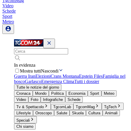
TgcomMag
Video
Schede
Sport
Meteo
In evidenza
Mostra tutti
Nascondi
Guerra Iran
Elezioni
Crans Montana
Epstein Files
Famiglia nel
bosco
Garlasco
Emergenza Clima
Tutti i dossier
Tutte le notizie del giorno
Cronaca
Mondo
Politica
Economia
Sport
Meteo
Video
Foto
Infografiche
Schede
Tv & Spettacolo
TgcomLab
TgcomMag
TgTech
Lifestyle
Oroscopo
Salute
Skuola
Cultura
Animali
Speciali
Chi siamo