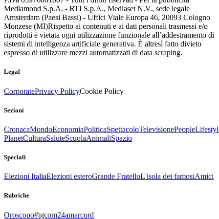
Mediamond S.p.A. - RTI S.p.A., Mediaset N.V., sede legale
Amsterdam (Paesi Bassi) - Uffici Viale Europa 46, 20093 Cologno
Monzese (MI)
Rispetto ai contenuti e ai dati personali trasmessi e/o
riprodotti è vietata ogni utilizzazione funzionale all’addestramento di
sistemi di intelligenza artificiale generativa. È altresì fatto divieto
espresso di utilizzare mezzi automatizzati di data scraping.
Legal
Corporate
Privacy Policy
Cookie Policy
Sezioni
Cronaca
Mondo
Economia
Politica
Spettacolo
Televisione
People
Lifestyl
Planet
Cultura
Salute
Scuola
Animali
Spazio
Speciali
Elezioni Italia
Elezioni estero
Grande Fratello
L'isola dei famosi
Amici
Rubriche
Oroscopo
#tgcom24amarcord