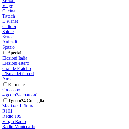
Motori
Viaggi
Cucina
Tgtech
E-Planet
Cultura
Salute
Scuola
Animali
Spazio
Speciali
Elezioni Italia
Elezioni estero
Grande Fratello
L'isola dei famosi
Amici
Rubriche
Oroscopo
#tgcom24amarcord
Tgcom24 Consiglia
Mediaset Infinity
R101
Radio 105
Virgin Radio
Radio Montecarlo