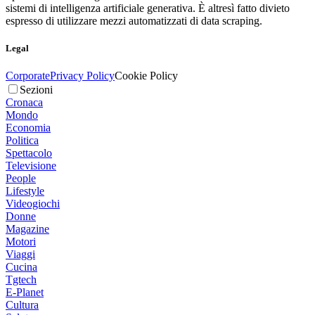
sistemi di intelligenza artificiale generativa. È altresì fatto divieto
espresso di utilizzare mezzi automatizzati di data scraping.
Legal
Corporate
Privacy Policy
Cookie Policy
Sezioni
Cronaca
Mondo
Economia
Politica
Spettacolo
Televisione
People
Lifestyle
Videogiochi
Donne
Magazine
Motori
Viaggi
Cucina
Tgtech
E-Planet
Cultura