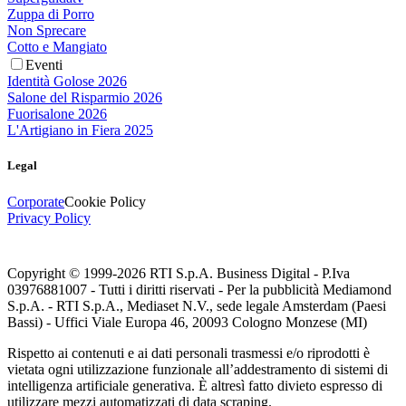
Zuppa di Porro
Non Sprecare
Cotto e Mangiato
Eventi
Identità Golose 2026
Salone del Risparmio 2026
Fuorisalone 2026
L'Artigiano in Fiera 2025
Legal
Corporate
Cookie Policy
Privacy Policy
Copyright © 1999-
2026
RTI S.p.A. Business Digital - P.Iva
03976881007 - Tutti i diritti riservati - Per la pubblicità Mediamond
S.p.A. - RTI S.p.A., Mediaset N.V., sede legale Amsterdam (Paesi
Bassi) - Uffici Viale Europa 46, 20093 Cologno Monzese (MI)
Rispetto ai contenuti e ai dati personali trasmessi e/o riprodotti è
vietata ogni utilizzazione funzionale all’addestramento di sistemi di
intelligenza artificiale generativa. È altresì fatto divieto espresso di
utilizzare mezzi automatizzati di data scraping.