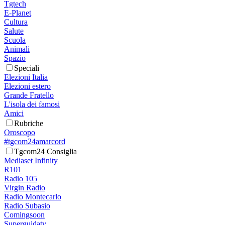
Tgtech
E-Planet
Cultura
Salute
Scuola
Animali
Spazio
Speciali
Elezioni Italia
Elezioni estero
Grande Fratello
L'isola dei famosi
Amici
Rubriche
Oroscopo
#tgcom24amarcord
Tgcom24 Consiglia
Mediaset Infinity
R101
Radio 105
Virgin Radio
Radio Montecarlo
Radio Subasio
Comingsoon
Superguidatv