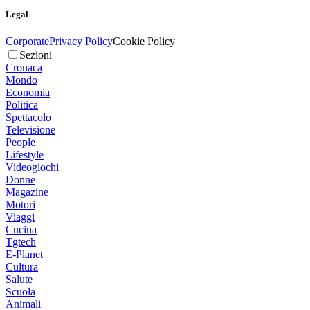
Legal
Corporate
Privacy Policy
Cookie Policy
Sezioni
Cronaca
Mondo
Economia
Politica
Spettacolo
Televisione
People
Lifestyle
Videogiochi
Donne
Magazine
Motori
Viaggi
Cucina
Tgtech
E-Planet
Cultura
Salute
Scuola
Animali