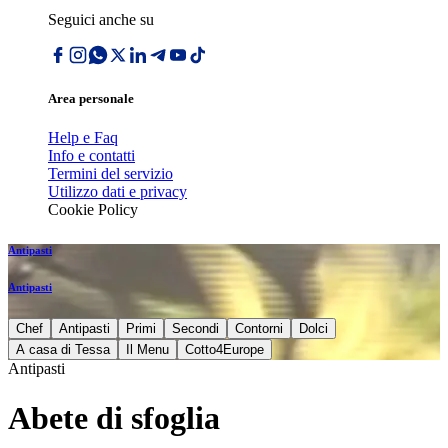
Seguici anche su
Area personale
Help e Faq
Info e contatti
Termini del servizio
Utilizzo dati e privacy
Cookie Policy
Antipasti
Antipasti
Chef
Antipasti
Primi
Secondi
Contorni
Dolci
A casa di Tessa
Il Menu
Cotto4Europe
Antipasti
Abete di sfoglia