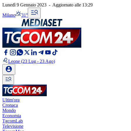
Lunedì 9 Gennaio 2023
-
Aggiornato alle
13:29
Milano
31°
Leone
(23 Lug - 23 Ago)
Ultim'ora
Cronaca
Mondo
Economia
TgcomLab
Televisione