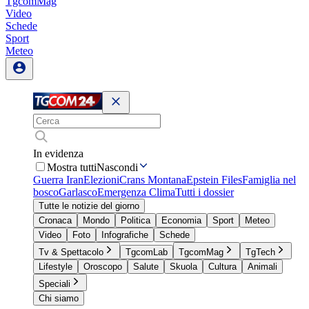
TgcomMag
Video
Schede
Sport
Meteo
In evidenza
Mostra tutti
Nascondi
Guerra Iran
Elezioni
Crans Montana
Epstein Files
Famiglia nel
bosco
Garlasco
Emergenza Clima
Tutti i dossier
Tutte le notizie del giorno
Cronaca
Mondo
Politica
Economia
Sport
Meteo
Video
Foto
Infografiche
Schede
Tv & Spettacolo
TgcomLab
TgcomMag
TgTech
Lifestyle
Oroscopo
Salute
Skuola
Cultura
Animali
Speciali
Chi siamo