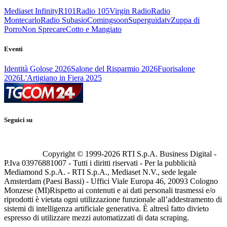
Mediaset Infinity
R101
Radio 105
Virgin Radio
Radio
Montecarlo
Radio Subasio
Comingsoon
Superguidatv
Zuppa di
Porro
Non Sprecare
Cotto e Mangiato
Eventi
Identità Golose 2026
Salone del Risparmio 2026
Fuorisalone
2026
L'Artigiano in Fiera 2025
Seguici su
Copyright © 1999-
2026
RTI S.p.A. Business Digital -
P.Iva 03976881007 - Tutti i diritti riservati - Per la pubblicità
Mediamond S.p.A. - RTI S.p.A., Mediaset N.V., sede legale
Amsterdam (Paesi Bassi) - Uffici Viale Europa 46, 20093 Cologno
Monzese (MI)
Rispetto ai contenuti e ai dati personali trasmessi e/o
riprodotti è vietata ogni utilizzazione funzionale all’addestramento di
sistemi di intelligenza artificiale generativa. È altresì fatto divieto
espresso di utilizzare mezzi automatizzati di data scraping.