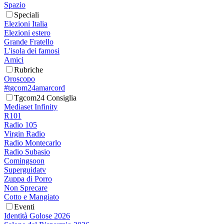
Spazio
Speciali
Elezioni Italia
Elezioni estero
Grande Fratello
L'isola dei famosi
Amici
Rubriche
Oroscopo
#tgcom24amarcord
Tgcom24 Consiglia
Mediaset Infinity
R101
Radio 105
Virgin Radio
Radio Montecarlo
Radio Subasio
Comingsoon
Superguidatv
Zuppa di Porro
Non Sprecare
Cotto e Mangiato
Eventi
Identità Golose 2026