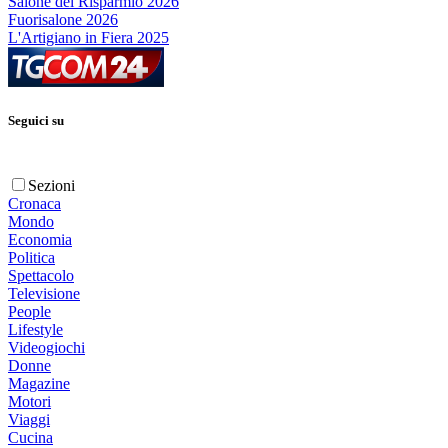
Salone del Risparmio 2026
Fuorisalone 2026
L'Artigiano in Fiera 2025
Seguici su
Sezioni
Cronaca
Mondo
Economia
Politica
Spettacolo
Televisione
People
Lifestyle
Videogiochi
Donne
Magazine
Motori
Viaggi
Cucina