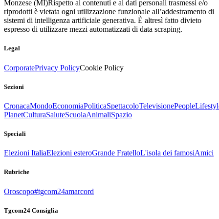
Monzese (MI)
Rispetto ai contenuti e ai dati personali trasmessi e/o
riprodotti è vietata ogni utilizzazione funzionale all’addestramento di
sistemi di intelligenza artificiale generativa. È altresì fatto divieto
espresso di utilizzare mezzi automatizzati di data scraping.
Legal
Corporate
Privacy Policy
Cookie Policy
Sezioni
Cronaca
Mondo
Economia
Politica
Spettacolo
Televisione
People
Lifestyl
Planet
Cultura
Salute
Scuola
Animali
Spazio
Speciali
Elezioni Italia
Elezioni estero
Grande Fratello
L'isola dei famosi
Amici
Rubriche
Oroscopo
#tgcom24amarcord
Tgcom24 Consiglia