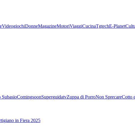
e
Videogiochi
Donne
Magazine
Motori
Viaggi
Cucina
Tgtech
E-Planet
Cult
 Subasio
Comingsoon
Superguidatv
Zuppa di Porro
Non Sprecare
Cotto 
tigiano in Fiera 2025