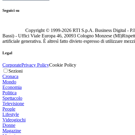
Seguici su
Copyright © 1999-
2026
RTI S.p.A. Business Digital - P.I
Bassi) - Uffici Viale Europa 46, 20093 Cologno Monzese (MI)
Rispett
artificiale generativa. È altresì fatto divieto espresso di utilizzare mez
Legal
Corporate
Privacy Policy
Cookie Policy
Sezioni
Cronaca
Mondo
Economia
Politica
Spettacolo
Televisione
People
Lifestyle
Videogiochi
Donne
Magazine