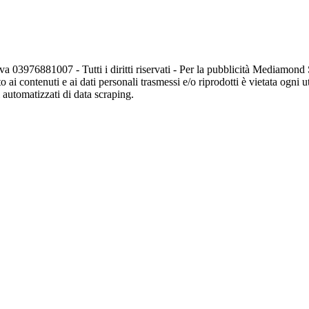
va 03976881007 - Tutti i diritti riservati - Per la pubblicità Mediamon
o ai contenuti e ai dati personali trasmessi e/o riprodotti è vietata ogni 
zi automatizzati di data scraping.