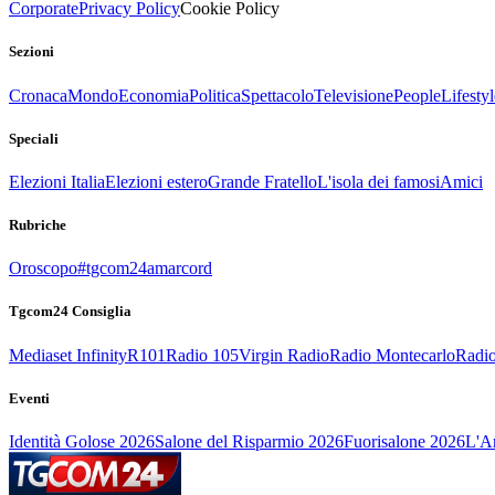
Corporate
Privacy Policy
Cookie Policy
Sezioni
Cronaca
Mondo
Economia
Politica
Spettacolo
Televisione
People
Lifestyl
Speciali
Elezioni Italia
Elezioni estero
Grande Fratello
L'isola dei famosi
Amici
Rubriche
Oroscopo
#tgcom24amarcord
Tgcom24 Consiglia
Mediaset Infinity
R101
Radio 105
Virgin Radio
Radio Montecarlo
Radio
Eventi
Identità Golose 2026
Salone del Risparmio 2026
Fuorisalone 2026
L'Ar