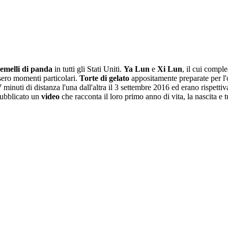
emelli di panda
in tutti gli Stati Uniti.
Ya Lun
e
Xi Lun
, il cui compl
sero momenti particolari.
Torte di gelato
appositamente preparate per l'oc
inuti di distanza l'una dall'altra il 3 settembre 2016 ed erano rispetti
 pubblicato un
video
che racconta il loro primo anno di vita, la nascita e tu