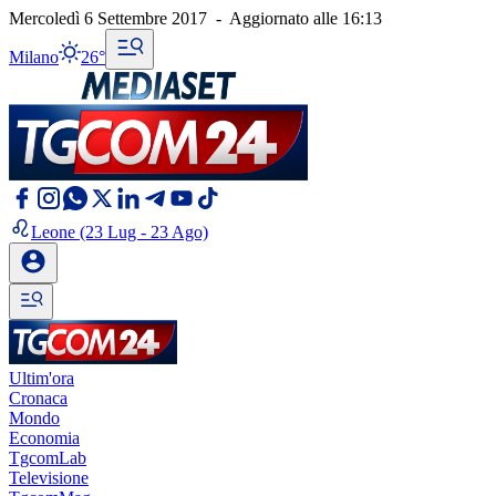
Mercoledì 6 Settembre 2017
-
Aggiornato alle
16:13
Milano
26°
Leone
(23 Lug - 23 Ago)
Ultim'ora
Cronaca
Mondo
Economia
TgcomLab
Televisione