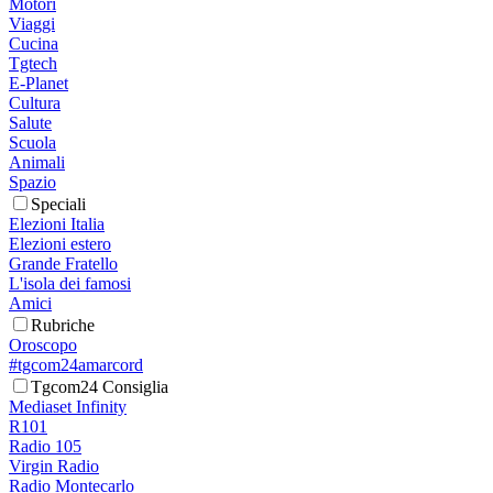
Motori
Viaggi
Cucina
Tgtech
E-Planet
Cultura
Salute
Scuola
Animali
Spazio
Speciali
Elezioni Italia
Elezioni estero
Grande Fratello
L'isola dei famosi
Amici
Rubriche
Oroscopo
#tgcom24amarcord
Tgcom24 Consiglia
Mediaset Infinity
R101
Radio 105
Virgin Radio
Radio Montecarlo