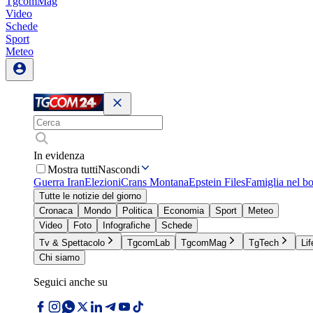
TgcomMag
Video
Schede
Sport
Meteo
In evidenza
Mostra tutti
Nascondi
Guerra Iran
Elezioni
Crans Montana
Epstein Files
Famiglia nel b
Tutte le notizie del giorno
Cronaca
Mondo
Politica
Economia
Sport
Meteo
Video
Foto
Infografiche
Schede
Tv & Spettacolo
TgcomLab
TgcomMag
TgTech
Lif
Chi siamo
Seguici anche su