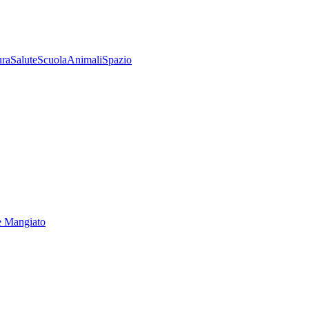
ura
Salute
Scuola
Animali
Spazio
e Mangiato