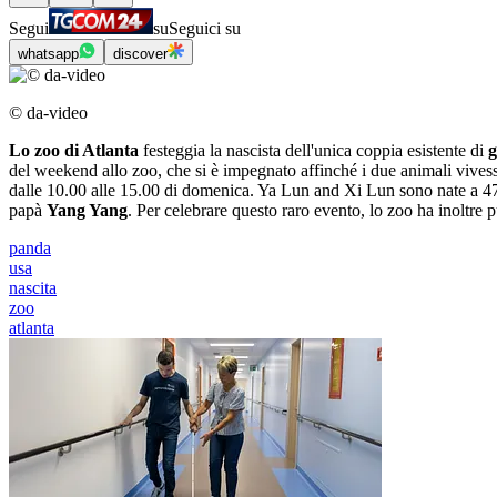
Segui
su
Seguici su
whatsapp
discover
© da-video
Lo zoo di Atlanta
festeggia la nascista dell'unica coppia esistente di
g
del weekend allo zoo, che si è impegnato affinché i due animali vives
dalle 10.00 alle 15.00 di domenica. Ya Lun and Xi Lun sono nate a 47 m
papà
Yang Yang
. Per celebrare questo raro evento, lo zoo ha inoltre
panda
usa
nascita
zoo
atlanta