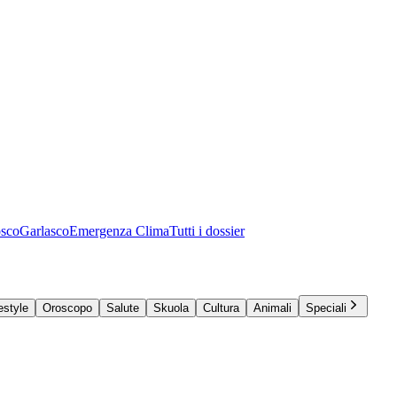
osco
Garlasco
Emergenza Clima
Tutti i dossier
estyle
Oroscopo
Salute
Skuola
Cultura
Animali
Speciali