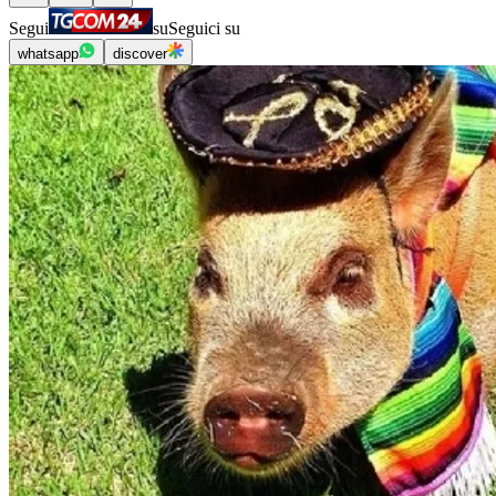
Segui
su
Seguici su
whatsapp
discover