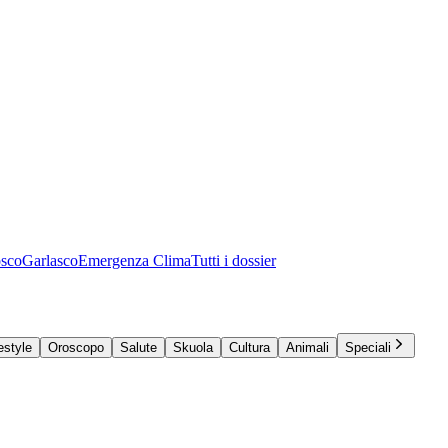
osco
Garlasco
Emergenza Clima
Tutti i dossier
estyle
Oroscopo
Salute
Skuola
Cultura
Animali
Speciali