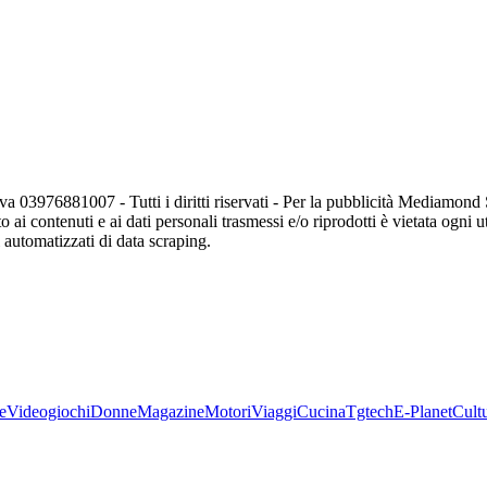
va 03976881007 - Tutti i diritti riservati - Per la pubblicità Mediamon
o ai contenuti e ai dati personali trasmessi e/o riprodotti è vietata ogni 
zi automatizzati di data scraping.
e
Videogiochi
Donne
Magazine
Motori
Viaggi
Cucina
Tgtech
E-Planet
Cult