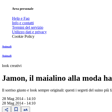
Area personale
Help e Faq
Info e contatti
Termini del servizio
Utilizzo dati e privacy
Cookie Policy
Animali
Animali
look creativi
Jamon, il maialino alla moda h
Il sorriso giusto e look sempre originali: questi i segreti del suino più
28 Mag 2014 - 14:10
28 Mag 2014 - 14:10