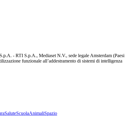
d S.p.A. - RTI S.p.A., Mediaset N.V., sede legale Amsterdam (Paesi
utilizzazione funzionale all’addestramento di sistemi di intelligenza
ura
Salute
Scuola
Animali
Spazio