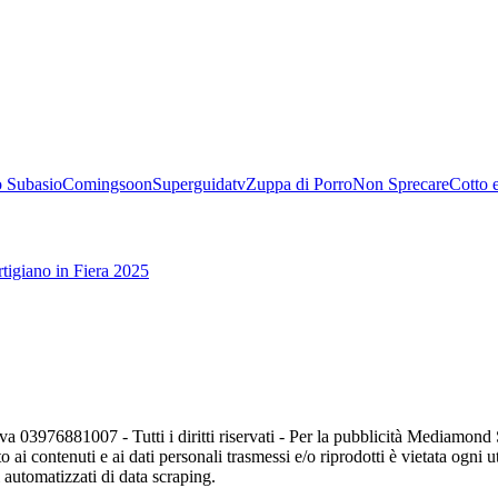
 Subasio
Comingsoon
Superguidatv
Zuppa di Porro
Non Sprecare
Cotto 
tigiano in Fiera 2025
va 03976881007 - Tutti i diritti riservati - Per la pubblicità Mediamon
o ai contenuti e ai dati personali trasmessi e/o riprodotti è vietata ogni 
zi automatizzati di data scraping.