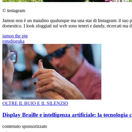
© instagram
Jamon non è un maialino qualunque ma una star di Instagram: il suo pro
domestico. I look sfoggiati sul web sono teneri e dandy, ricercati ma div
jamon the pig
estudioeuka
OLTRE IL BUIO E IL SILENZIO
Display Braille e intelligenza artificiale: la tecnologi
contenuto sponsorizzato