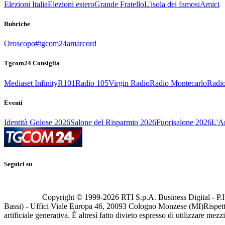
Elezioni Italia
Elezioni estero
Grande Fratello
L'isola dei famosi
Amici
Rubriche
Oroscopo
#tgcom24amarcord
Tgcom24 Consiglia
Mediaset Infinity
R101
Radio 105
Virgin Radio
Radio Montecarlo
Radio
Eventi
Identità Golose 2026
Salone del Risparmio 2026
Fuorisalone 2026
L'Ar
Seguici su
Copyright © 1999-
2026
RTI S.p.A. Business Digital - P.I
Bassi) - Uffici Viale Europa 46, 20093 Cologno Monzese (MI)
Rispett
artificiale generativa. È altresì fatto divieto espresso di utilizzare mez