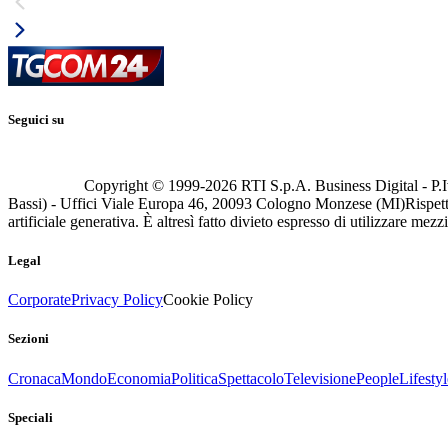
Seguici su
Copyright © 1999-
2026
RTI S.p.A. Business Digital - P.I
Bassi) - Uffici Viale Europa 46, 20093 Cologno Monzese (MI)
Rispett
artificiale generativa. È altresì fatto divieto espresso di utilizzare mez
Legal
Corporate
Privacy Policy
Cookie Policy
Sezioni
Cronaca
Mondo
Economia
Politica
Spettacolo
Televisione
People
Lifestyl
Speciali