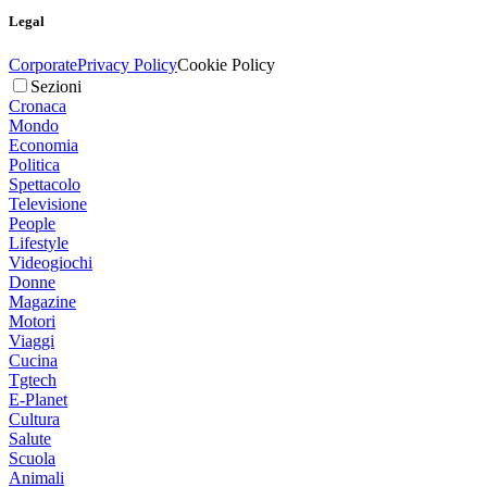
Legal
Corporate
Privacy Policy
Cookie Policy
Sezioni
Cronaca
Mondo
Economia
Politica
Spettacolo
Televisione
People
Lifestyle
Videogiochi
Donne
Magazine
Motori
Viaggi
Cucina
Tgtech
E-Planet
Cultura
Salute
Scuola
Animali