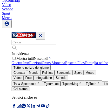
TgcomMag
Video
Schede
Sport
Meteo
In evidenza
Mostra tutti
Nascondi
Guerra Iran
Elezioni
Crans Montana
Epstein Files
Famiglia nel b
Tutte le notizie del giorno
Cronaca
Mondo
Politica
Economia
Sport
Meteo
Video
Foto
Infografiche
Schede
Tv & Spettacolo
TgcomLab
TgcomMag
TgTech
Lif
Chi siamo
Seguici anche su