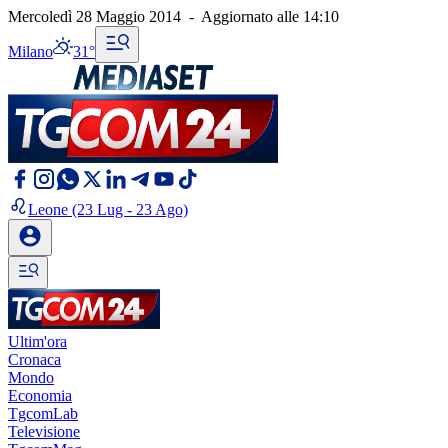
Mercoledì 28 Maggio 2014
-
Aggiornato alle
14:10
Milano
31°
Leone
(23 Lug - 23 Ago)
Ultim'ora
Cronaca
Mondo
Economia
TgcomLab
Televisione