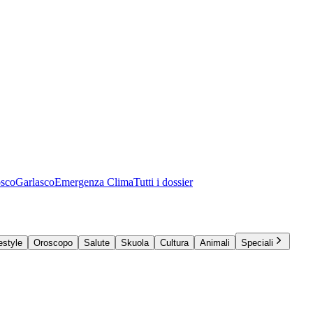
osco
Garlasco
Emergenza Clima
Tutti i dossier
estyle
Oroscopo
Salute
Skuola
Cultura
Animali
Speciali