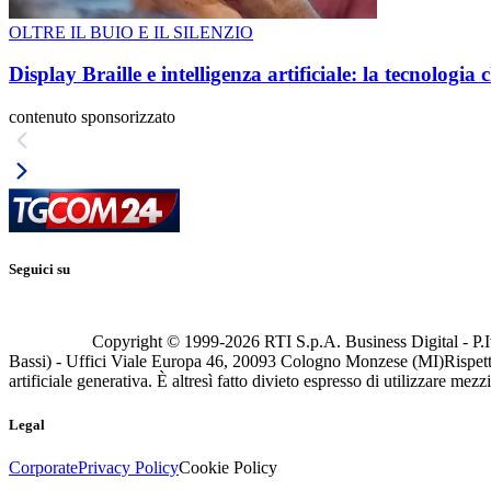
OLTRE IL BUIO E IL SILENZIO
Display Braille e intelligenza artificiale: la tecnologi
contenuto sponsorizzato
Seguici su
Copyright © 1999-
2026
RTI S.p.A. Business Digital - P.I
Bassi) - Uffici Viale Europa 46, 20093 Cologno Monzese (MI)
Rispett
artificiale generativa. È altresì fatto divieto espresso di utilizzare mez
Legal
Corporate
Privacy Policy
Cookie Policy