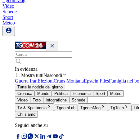
TgcomMag
Video
Schede
Sport
Meteo
In evidenza
Mostra tutti
Nascondi
Guerra Iran
Elezioni
Crans Montana
Epstein Files
Famiglia nel b
Tutte le notizie del giorno
Cronaca
Mondo
Politica
Economia
Sport
Meteo
Video
Foto
Infografiche
Schede
Tv & Spettacolo
TgcomLab
TgcomMag
TgTech
Lif
Chi siamo
Seguici anche su