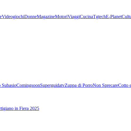
e
Videogiochi
Donne
Magazine
Motori
Viaggi
Cucina
Tgtech
E-Planet
Cult
 Subasio
Comingsoon
Superguidatv
Zuppa di Porro
Non Sprecare
Cotto 
tigiano in Fiera 2025