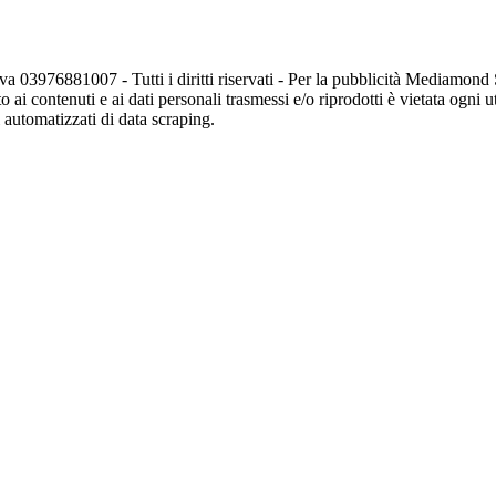
va 03976881007 - Tutti i diritti riservati - Per la pubblicità Mediamon
o ai contenuti e ai dati personali trasmessi e/o riprodotti è vietata ogni 
zi automatizzati di data scraping.