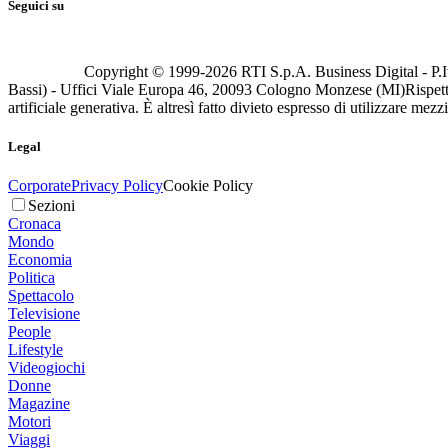
Seguici su
Copyright © 1999-
2026
RTI S.p.A. Business Digital - P.I
Bassi) - Uffici Viale Europa 46, 20093 Cologno Monzese (MI)
Rispett
artificiale generativa. È altresì fatto divieto espresso di utilizzare mez
Legal
Corporate
Privacy Policy
Cookie Policy
Sezioni
Cronaca
Mondo
Economia
Politica
Spettacolo
Televisione
People
Lifestyle
Videogiochi
Donne
Magazine
Motori
Viaggi