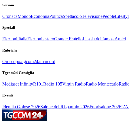
Sezioni
Cronaca
Mondo
Economia
Politica
Spettacolo
Televisione
People
Lifestyl
Speciali
Elezioni Italia
Elezioni estero
Grande Fratello
L'isola dei famosi
Amici
Rubriche
Oroscopo
#tgcom24amarcord
Tgcom24 Consiglia
Mediaset Infinity
R101
Radio 105
Virgin Radio
Radio Montecarlo
Radio
Eventi
Identità Golose 2026
Salone del Risparmio 2026
Fuorisalone 2026
L'Ar