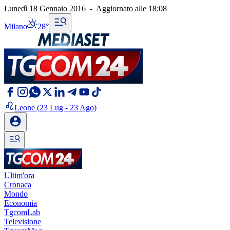
Lunedì 18 Gennaio 2016
-
Aggiornato alle
18:08
Milano
28°
Leone
(23 Lug - 23 Ago)
Ultim'ora
Cronaca
Mondo
Economia
TgcomLab
Televisione