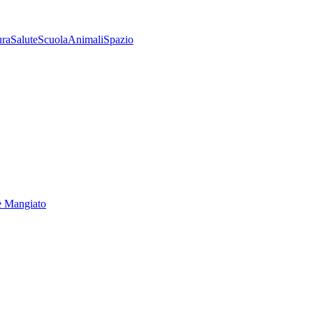
ura
Salute
Scuola
Animali
Spazio
e Mangiato