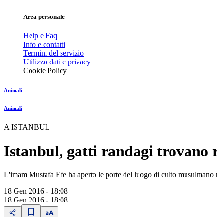
Area personale
Help e Faq
Info e contatti
Termini del servizio
Utilizzo dati e privacy
Cookie Policy
Animali
Animali
A ISTANBUL
Istanbul, gatti randagi trovano 
L'imam Mustafa Efe ha aperto le porte del luogo di culto musulmano n
18 Gen 2016 - 18:08
18 Gen 2016 - 18:08