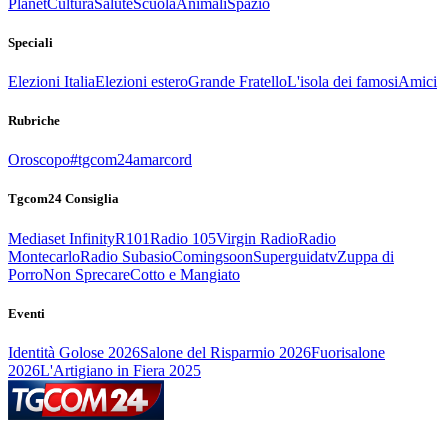
Planet
Cultura
Salute
Scuola
Animali
Spazio
Speciali
Elezioni Italia
Elezioni estero
Grande Fratello
L'isola dei famosi
Amici
Rubriche
Oroscopo
#tgcom24amarcord
Tgcom24 Consiglia
Mediaset Infinity
R101
Radio 105
Virgin Radio
Radio
Montecarlo
Radio Subasio
Comingsoon
Superguidatv
Zuppa di
Porro
Non Sprecare
Cotto e Mangiato
Eventi
Identità Golose 2026
Salone del Risparmio 2026
Fuorisalone
2026
L'Artigiano in Fiera 2025