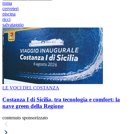
roma
cerveteri
piscina
ricci
salvataggio
LE VOCI DEL COSTANZA
Costanza I di Sicilia, tra tecnologia e comfort: la
nave green della Regione
contenuto sponsorizzato