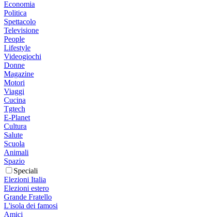
Economia
Politica
Spettacolo
Televisione
People
Lifestyle
Videogiochi
Donne
Magazine
Motori
Viaggi
Cucina
Tgtech
E-Planet
Cultura
Salute
Scuola
Animali
Spazio
Speciali
Elezioni Italia
Elezioni estero
Grande Fratello
L'isola dei famosi
Amici