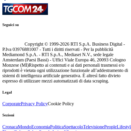
Seguici su
Copyright © 1999-
2026
RTI S.p.A. Business Digital -
P.Iva 03976881007 - Tutti i diritti riservati - Per la pubblicità
Mediamond S.p.A. - RTI S.p.A., Mediaset N.V., sede legale
Amsterdam (Paesi Bassi) - Uffici Viale Europa 46, 20093 Cologno
Monzese (MI)
Rispetto ai contenuti e ai dati personali trasmessi e/o
riprodotti è vietata ogni utilizzazione funzionale all’addestramento di
sistemi di intelligenza artificiale generativa. È altresì fatto divieto
espresso di utilizzare mezzi automatizzati di data scraping.
Legal
Corporate
Privacy Policy
Cookie Policy
Sezioni
Cronaca
Mondo
Economia
Politica
Spettacolo
Televisione
People
Lifestyl