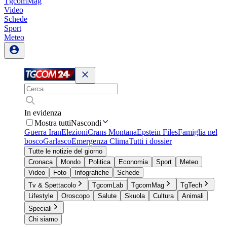
TgcomMag
Video
Schede
Sport
Meteo
In evidenza
Mostra tutti
Nascondi
Guerra Iran
Elezioni
Crans Montana
Epstein Files
Famiglia nel
bosco
Garlasco
Emergenza Clima
Tutti i dossier
Tutte le notizie del giorno
Cronaca
Mondo
Politica
Economia
Sport
Meteo
Video
Foto
Infografiche
Schede
Tv & Spettacolo
TgcomLab
TgcomMag
TgTech
Lifestyle
Oroscopo
Salute
Skuola
Cultura
Animali
Speciali
Chi siamo