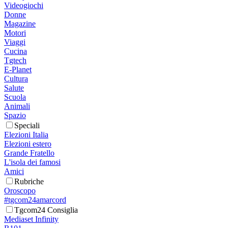
Videogiochi
Donne
Magazine
Motori
Viaggi
Cucina
Tgtech
E-Planet
Cultura
Salute
Scuola
Animali
Spazio
Speciali
Elezioni Italia
Elezioni estero
Grande Fratello
L'isola dei famosi
Amici
Rubriche
Oroscopo
#tgcom24amarcord
Tgcom24 Consiglia
Mediaset Infinity