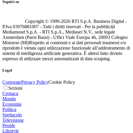
Seguici su
Copyright © 1999-
2026
RTI S.p.A. Business Digital -
P.Iva 03976881007 - Tutti i diritti riservati - Per la pubblicità
Mediamond S.p.A. - RTI S.p.A., Mediaset N.V., sede legale
Amsterdam (Paesi Bassi) - Uffici Viale Europa 46, 20093 Cologno
Monzese (MI)
Rispetto ai contenuti e ai dati personali trasmessi e/o
riprodotti è vietata ogni utilizzazione funzionale all’addestramento di
sistemi di intelligenza artificiale generativa. È altresì fatto divieto
espresso di utilizzare mezzi automatizzati di data scraping.
Legal
Corporate
Privacy Policy
Cookie Policy
Sezioni
Cronaca
Mondo
Economia
Politica
Spettacolo
Televisione
People
Lifestyle