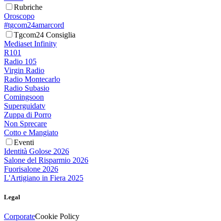
Rubriche
Oroscopo
#tgcom24amarcord
Tgcom24 Consiglia
Mediaset Infinity
R101
Radio 105
Virgin Radio
Radio Montecarlo
Radio Subasio
Comingsoon
Superguidatv
Zuppa di Porro
Non Sprecare
Cotto e Mangiato
Eventi
Identità Golose 2026
Salone del Risparmio 2026
Fuorisalone 2026
L'Artigiano in Fiera 2025
Legal
Corporate
Cookie Policy