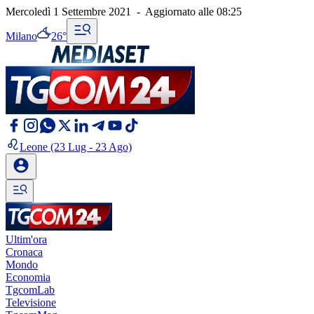
Mercoledì 1 Settembre 2021
-
Aggiornato alle
08:25
Milano
26°
Leone
(23 Lug - 23 Ago)
Ultim'ora
Cronaca
Mondo
Economia
TgcomLab
Televisione