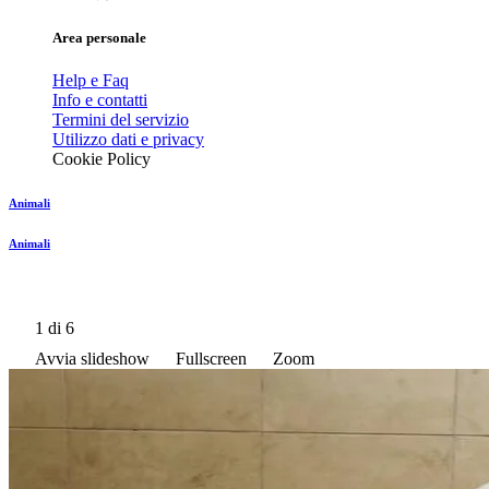
Area personale
Help e Faq
Info e contatti
Termini del servizio
Utilizzo dati e privacy
Cookie Policy
Animali
Animali
1
di 6
Avvia slideshow
Fullscreen
Zoom