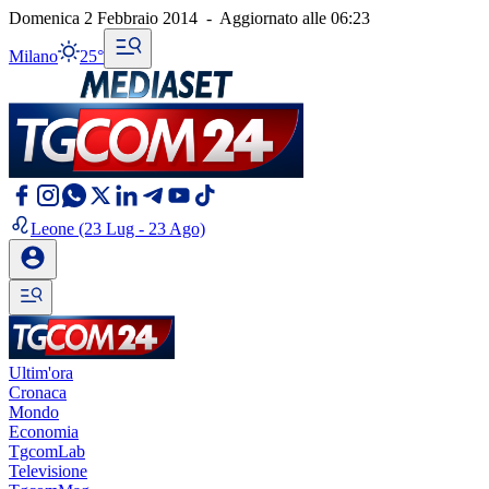
Domenica 2 Febbraio 2014
-
Aggiornato alle
06:23
Milano
25°
Leone
(23 Lug - 23 Ago)
Ultim'ora
Cronaca
Mondo
Economia
TgcomLab
Televisione