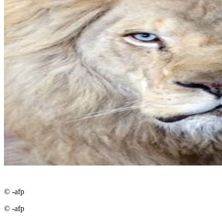
© -afp
© -afp