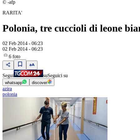
© -afp
RARITA'
Polonia, tre cuccioli di leone bia
02 Feb 2014 - 06:23
02 Feb 2014 - 06:23
6
foto
Segui
su
Seguici su
whatsapp
discover
azira
polonia