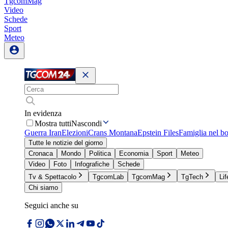
TgcomMag
Video
Schede
Sport
Meteo
In evidenza
Mostra tutti
Nascondi
Guerra Iran
Elezioni
Crans Montana
Epstein Files
Famiglia nel b
Tutte le notizie del giorno
Cronaca
Mondo
Politica
Economia
Sport
Meteo
Video
Foto
Infografiche
Schede
Tv & Spettacolo
TgcomLab
TgcomMag
TgTech
Lif
Chi siamo
Seguici anche su