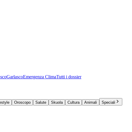
osco
Garlasco
Emergenza Clima
Tutti i dossier
estyle
Oroscopo
Salute
Skuola
Cultura
Animali
Speciali