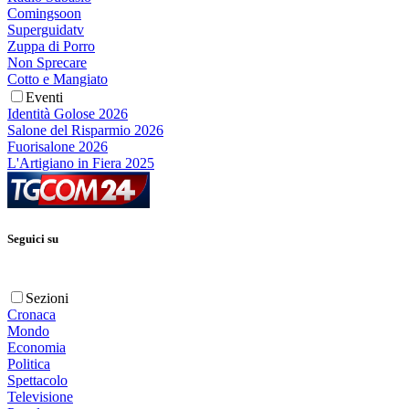
Comingsoon
Superguidatv
Zuppa di Porro
Non Sprecare
Cotto e Mangiato
Eventi
Identità Golose 2026
Salone del Risparmio 2026
Fuorisalone 2026
L'Artigiano in Fiera 2025
Seguici su
Sezioni
Cronaca
Mondo
Economia
Politica
Spettacolo
Televisione