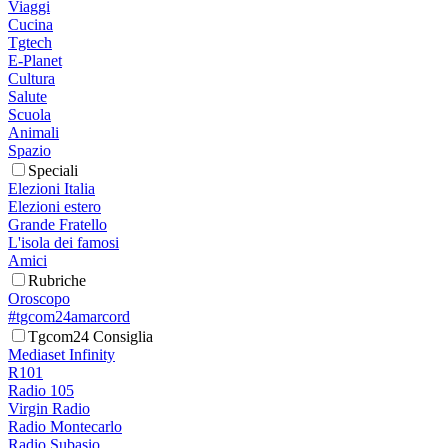
Viaggi
Cucina
Tgtech
E-Planet
Cultura
Salute
Scuola
Animali
Spazio
Speciali
Elezioni Italia
Elezioni estero
Grande Fratello
L'isola dei famosi
Amici
Rubriche
Oroscopo
#tgcom24amarcord
Tgcom24 Consiglia
Mediaset Infinity
R101
Radio 105
Virgin Radio
Radio Montecarlo
Radio Subasio