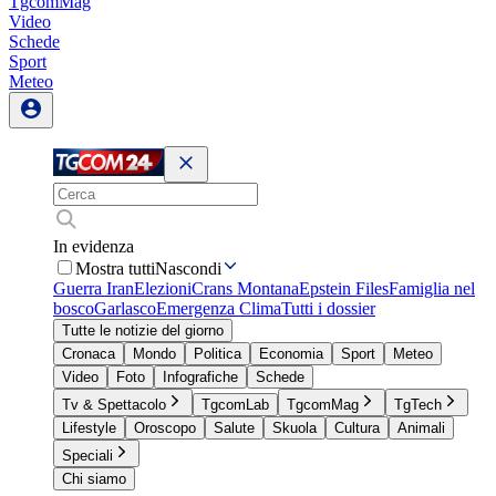
TgcomMag
Video
Schede
Sport
Meteo
In evidenza
Mostra tutti
Nascondi
Guerra Iran
Elezioni
Crans Montana
Epstein Files
Famiglia nel
bosco
Garlasco
Emergenza Clima
Tutti i dossier
Tutte le notizie del giorno
Cronaca
Mondo
Politica
Economia
Sport
Meteo
Video
Foto
Infografiche
Schede
Tv & Spettacolo
TgcomLab
TgcomMag
TgTech
Lifestyle
Oroscopo
Salute
Skuola
Cultura
Animali
Speciali
Chi siamo