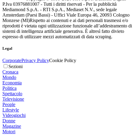
P.Iva 03976881007 - Tutti i diritti riservati - Per la pubblicità
Mediamond S.p.A. - RTI S.p.A., Mediaset N.V., sede legale
Amsterdam (Paesi Bassi) - Uffici Viale Europa 46, 20093 Cologno
Monzese (MI)
Rispetto ai contenuti e ai dati personali trasmessi e/o
riprodotti è vietata ogni utilizzazione funzionale all’addestramento di
sistemi di intelligenza artificiale generativa. È altresì fatto divieto
espresso di utilizzare mezzi automatizzati di data scraping.
Legal
Corporate
Privacy Policy
Cookie Policy
Sezioni
Cronaca
Mondo
Economia
Politica
Spettacolo
Televisione
People
Lifestyle
Videogiochi
Donne
Magazine
Motori