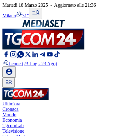
Martedì 18 Marzo 2025
-
Aggiornato alle
21:36
Milano
31°
Leone
(23 Lug - 23 Ago)
Ultim'ora
Cronaca
Mondo
Economia
TgcomLab
Televisione