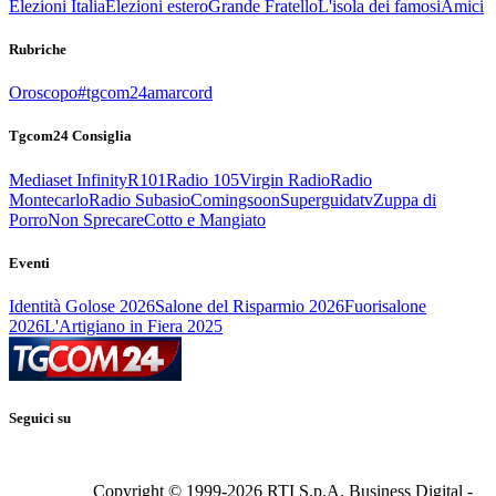
Elezioni Italia
Elezioni estero
Grande Fratello
L'isola dei famosi
Amici
Rubriche
Oroscopo
#tgcom24amarcord
Tgcom24 Consiglia
Mediaset Infinity
R101
Radio 105
Virgin Radio
Radio
Montecarlo
Radio Subasio
Comingsoon
Superguidatv
Zuppa di
Porro
Non Sprecare
Cotto e Mangiato
Eventi
Identità Golose 2026
Salone del Risparmio 2026
Fuorisalone
2026
L'Artigiano in Fiera 2025
Seguici su
Copyright © 1999-
2026
RTI S.p.A. Business Digital -