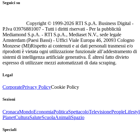
Seguici su
Copyright © 1999-
2026
RTI S.p.A. Business Digital -
P.Iva 03976881007 - Tutti i diritti riservati - Per la pubblicità
Mediamond S.p.A. - RTI S.p.A., Mediaset N.V., sede legale
Amsterdam (Paesi Bassi) - Uffici Viale Europa 46, 20093 Cologno
Monzese (MI)
Rispetto ai contenuti e ai dati personali trasmessi e/o
riprodotti è vietata ogni utilizzazione funzionale all’addestramento di
sistemi di intelligenza artificiale generativa. È altresì fatto divieto
espresso di utilizzare mezzi automatizzati di data scraping.
Legal
Corporate
Privacy Policy
Cookie Policy
Sezioni
Cronaca
Mondo
Economia
Politica
Spettacolo
Televisione
People
Lifestyl
Planet
Cultura
Salute
Scuola
Animali
Spazio
Speciali