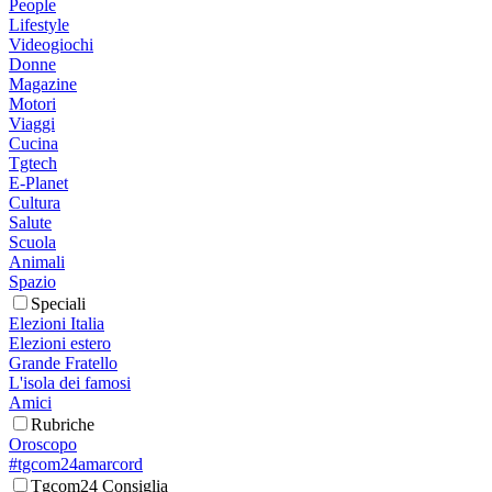
People
Lifestyle
Videogiochi
Donne
Magazine
Motori
Viaggi
Cucina
Tgtech
E-Planet
Cultura
Salute
Scuola
Animali
Spazio
Speciali
Elezioni Italia
Elezioni estero
Grande Fratello
L'isola dei famosi
Amici
Rubriche
Oroscopo
#tgcom24amarcord
Tgcom24 Consiglia