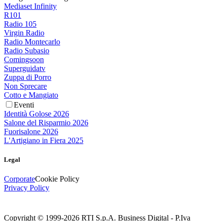
Mediaset Infinity
R101
Radio 105
Virgin Radio
Radio Montecarlo
Radio Subasio
Comingsoon
Superguidatv
Zuppa di Porro
Non Sprecare
Cotto e Mangiato
Eventi
Identità Golose 2026
Salone del Risparmio 2026
Fuorisalone 2026
L'Artigiano in Fiera 2025
Legal
Corporate
Cookie Policy
Privacy Policy
Copyright © 1999-
2026
RTI S.p.A. Business Digital - P.Iva