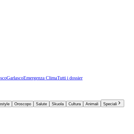
osco
Garlasco
Emergenza Clima
Tutti i dossier
estyle
Oroscopo
Salute
Skuola
Cultura
Animali
Speciali