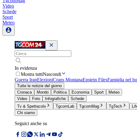
TgcomMag
Video
Schede
Sport
Meteo
In evidenza
Mostra tutti
Nascondi
Guerra Iran
Elezioni
Crans Montana
Epstein Files
Famiglia nel b
Tutte le notizie del giorno
Cronaca
Mondo
Politica
Economia
Sport
Meteo
Video
Foto
Infografiche
Schede
Tv & Spettacolo
TgcomLab
TgcomMag
TgTech
Lif
Chi siamo
Seguici anche su