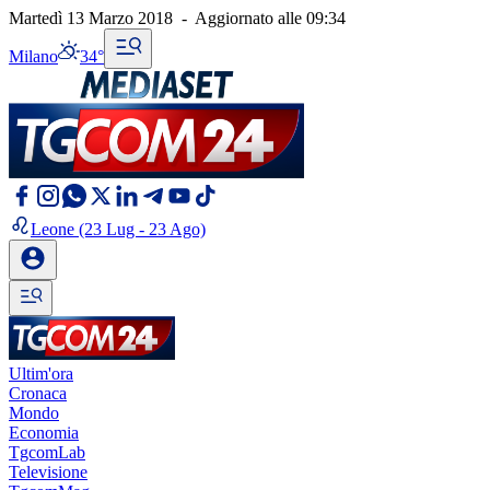
Martedì 13 Marzo 2018
-
Aggiornato alle
09:34
Milano
34°
Leone
(23 Lug - 23 Ago)
Ultim'ora
Cronaca
Mondo
Economia
TgcomLab
Televisione