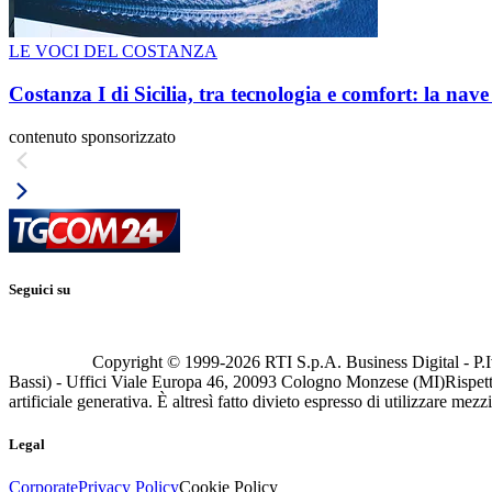
LE VOCI DEL COSTANZA
Costanza I di Sicilia, tra tecnologia e comfort: la nav
contenuto sponsorizzato
Seguici su
Copyright © 1999-
2026
RTI S.p.A. Business Digital - P.I
Bassi) - Uffici Viale Europa 46, 20093 Cologno Monzese (MI)
Rispett
artificiale generativa. È altresì fatto divieto espresso di utilizzare mez
Legal
Corporate
Privacy Policy
Cookie Policy