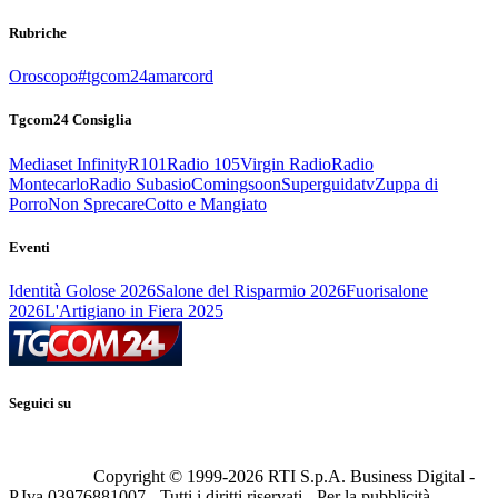
Rubriche
Oroscopo
#tgcom24amarcord
Tgcom24 Consiglia
Mediaset Infinity
R101
Radio 105
Virgin Radio
Radio
Montecarlo
Radio Subasio
Comingsoon
Superguidatv
Zuppa di
Porro
Non Sprecare
Cotto e Mangiato
Eventi
Identità Golose 2026
Salone del Risparmio 2026
Fuorisalone
2026
L'Artigiano in Fiera 2025
Seguici su
Copyright © 1999-
2026
RTI S.p.A. Business Digital -
P.Iva 03976881007 - Tutti i diritti riservati - Per la pubblicità