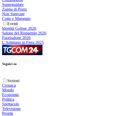
Superguidatv
Zuppa di Porro
Non Sprecare
Cotto e Mangiato
Eventi
Identità Golose 2026
Salone del Risparmio 2026
Fuorisalone 2026
L'Artigiano in Fiera 2025
Seguici su
Sezioni
Cronaca
Mondo
Economia
Politica
Spettacolo
Televisione
People