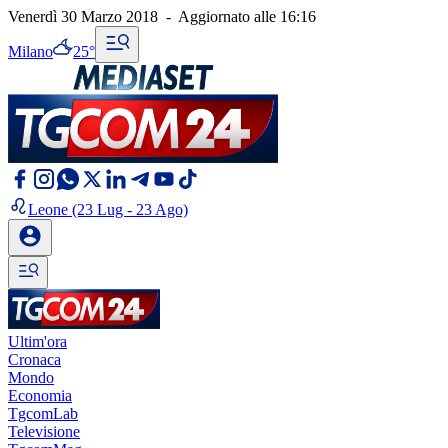
Venerdì 30 Marzo 2018
-
Aggiornato alle
16:16
Milano
25°
Leone
(23 Lug - 23 Ago)
Ultim'ora
Cronaca
Mondo
Economia
TgcomLab
Televisione