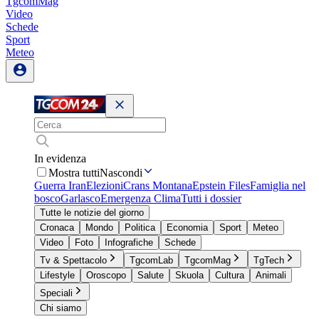
TgcomMag
Video
Schede
Sport
Meteo
In evidenza
Mostra tutti
Nascondi
Guerra Iran
Elezioni
Crans Montana
Epstein Files
Famiglia nel
bosco
Garlasco
Emergenza Clima
Tutti i dossier
Tutte le notizie del giorno
Cronaca
Mondo
Politica
Economia
Sport
Meteo
Video
Foto
Infografiche
Schede
Tv & Spettacolo
TgcomLab
TgcomMag
TgTech
Lifestyle
Oroscopo
Salute
Skuola
Cultura
Animali
Speciali
Chi siamo