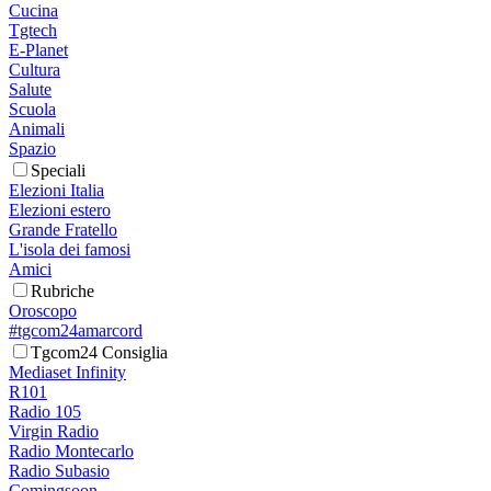
Cucina
Tgtech
E-Planet
Cultura
Salute
Scuola
Animali
Spazio
Speciali
Elezioni Italia
Elezioni estero
Grande Fratello
L'isola dei famosi
Amici
Rubriche
Oroscopo
#tgcom24amarcord
Tgcom24 Consiglia
Mediaset Infinity
R101
Radio 105
Virgin Radio
Radio Montecarlo
Radio Subasio
Comingsoon