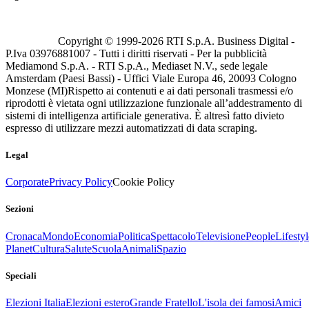
Copyright © 1999-
2026
RTI S.p.A. Business Digital -
P.Iva 03976881007 - Tutti i diritti riservati - Per la pubblicità
Mediamond S.p.A. - RTI S.p.A., Mediaset N.V., sede legale
Amsterdam (Paesi Bassi) - Uffici Viale Europa 46, 20093 Cologno
Monzese (MI)
Rispetto ai contenuti e ai dati personali trasmessi e/o
riprodotti è vietata ogni utilizzazione funzionale all’addestramento di
sistemi di intelligenza artificiale generativa. È altresì fatto divieto
espresso di utilizzare mezzi automatizzati di data scraping.
Legal
Corporate
Privacy Policy
Cookie Policy
Sezioni
Cronaca
Mondo
Economia
Politica
Spettacolo
Televisione
People
Lifestyl
Planet
Cultura
Salute
Scuola
Animali
Spazio
Speciali
Elezioni Italia
Elezioni estero
Grande Fratello
L'isola dei famosi
Amici