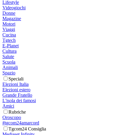
Lifestyle
Videogiochi
Donne
Magazine
Motori
Viaggi
Cucina
Tgtech
E-Planet
Cultura
Salute
Scuola
Animali
Spazio
Speciali
Elezioni Italia
Elezioni estero
Grande Fratello
L'isola dei famosi
Amici
Rubriche
Oroscopo
#tgcom24amarcord
Tgcom24 Consiglia
Mediaset Infinity