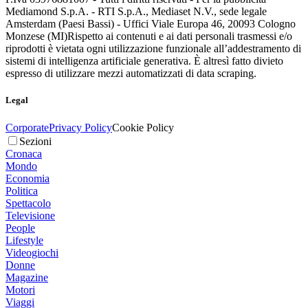
Mediamond S.p.A. - RTI S.p.A., Mediaset N.V., sede legale
Amsterdam (Paesi Bassi) - Uffici Viale Europa 46, 20093 Cologno
Monzese (MI)
Rispetto ai contenuti e ai dati personali trasmessi e/o
riprodotti è vietata ogni utilizzazione funzionale all’addestramento di
sistemi di intelligenza artificiale generativa. È altresì fatto divieto
espresso di utilizzare mezzi automatizzati di data scraping.
Legal
Corporate
Privacy Policy
Cookie Policy
Sezioni
Cronaca
Mondo
Economia
Politica
Spettacolo
Televisione
People
Lifestyle
Videogiochi
Donne
Magazine
Motori
Viaggi