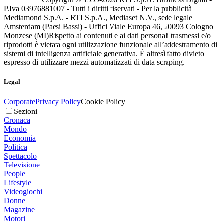
P.Iva 03976881007 - Tutti i diritti riservati - Per la pubblicità
Mediamond S.p.A. - RTI S.p.A., Mediaset N.V., sede legale
Amsterdam (Paesi Bassi) - Uffici Viale Europa 46, 20093 Cologno
Monzese (MI)
Rispetto ai contenuti e ai dati personali trasmessi e/o
riprodotti è vietata ogni utilizzazione funzionale all’addestramento di
sistemi di intelligenza artificiale generativa. È altresì fatto divieto
espresso di utilizzare mezzi automatizzati di data scraping.
Legal
Corporate
Privacy Policy
Cookie Policy
Sezioni
Cronaca
Mondo
Economia
Politica
Spettacolo
Televisione
People
Lifestyle
Videogiochi
Donne
Magazine
Motori