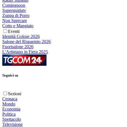
Radio Subasio
Comingsoon
Superguidatv
Zuppa di Porro
Non Sprecare
Cotto e Mangiato
Eventi
Identità Golose 2026
Salone del Risparmio 2026
Fuorisalone 2026
L'Artigiano in Fiera 2025
Seguici su
Sezioni
Cronaca
Mondo
Economia
Politica
Spettacolo
Televisione