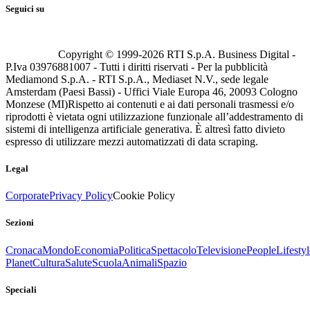
Seguici su
Copyright © 1999-
2026
RTI S.p.A. Business Digital -
P.Iva 03976881007 - Tutti i diritti riservati - Per la pubblicità
Mediamond S.p.A. - RTI S.p.A., Mediaset N.V., sede legale
Amsterdam (Paesi Bassi) - Uffici Viale Europa 46, 20093 Cologno
Monzese (MI)
Rispetto ai contenuti e ai dati personali trasmessi e/o
riprodotti è vietata ogni utilizzazione funzionale all’addestramento di
sistemi di intelligenza artificiale generativa. È altresì fatto divieto
espresso di utilizzare mezzi automatizzati di data scraping.
Legal
Corporate
Privacy Policy
Cookie Policy
Sezioni
Cronaca
Mondo
Economia
Politica
Spettacolo
Televisione
People
Lifestyl
Planet
Cultura
Salute
Scuola
Animali
Spazio
Speciali