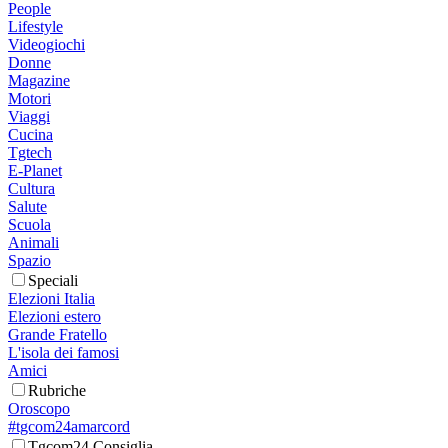
People
Lifestyle
Videogiochi
Donne
Magazine
Motori
Viaggi
Cucina
Tgtech
E-Planet
Cultura
Salute
Scuola
Animali
Spazio
Speciali
Elezioni Italia
Elezioni estero
Grande Fratello
L'isola dei famosi
Amici
Rubriche
Oroscopo
#tgcom24amarcord
Tgcom24 Consiglia