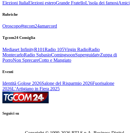
Elezioni Italia
Elezioni estero
Grande Fratello
L'isola dei famosi
Amici
Rubriche
Oroscopo
#tgcom24amarcord
Tgcom24 Consiglia
Mediaset Infinity
R101
Radio 105
Virgin Radio
Radio
Montecarlo
Radio Subasio
Comingsoon
Superguidatv
Zuppa di
Porro
Non Sprecare
Cotto e Mangiato
Eventi
Identità Golose 2026
Salone del Risparmio 2026
Fuorisalone
2026
L'Artigiano in Fiera 2025
Seguici su
Copyright © 1999-
2026
RTI S.p.A. Business Digital -