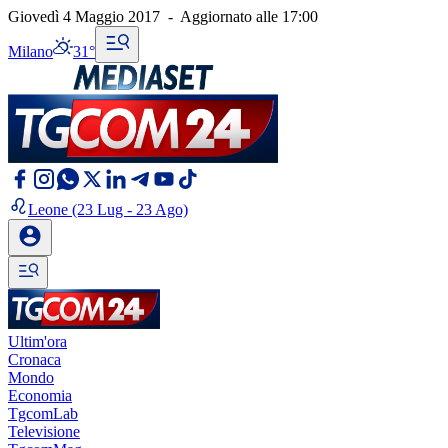
Giovedì 4 Maggio 2017
-
Aggiornato alle
17:00
Milano
31°
Leone
(23 Lug - 23 Ago)
Ultim'ora
Cronaca
Mondo
Economia
TgcomLab
Televisione