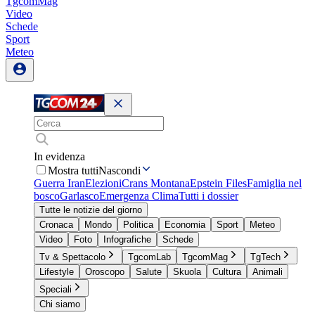
TgcomMag
Video
Schede
Sport
Meteo
In evidenza
Mostra tutti
Nascondi
Guerra Iran
Elezioni
Crans Montana
Epstein Files
Famiglia nel
bosco
Garlasco
Emergenza Clima
Tutti i dossier
Tutte le notizie del giorno
Cronaca
Mondo
Politica
Economia
Sport
Meteo
Video
Foto
Infografiche
Schede
Tv & Spettacolo
TgcomLab
TgcomMag
TgTech
Lifestyle
Oroscopo
Salute
Skuola
Cultura
Animali
Speciali
Chi siamo