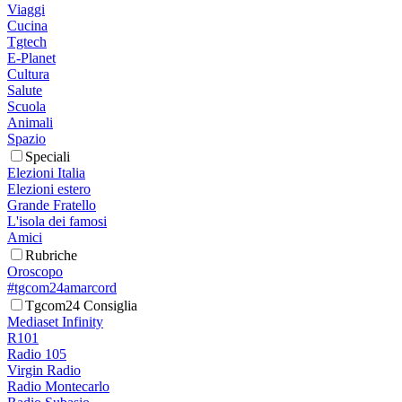
Viaggi
Cucina
Tgtech
E-Planet
Cultura
Salute
Scuola
Animali
Spazio
Speciali
Elezioni Italia
Elezioni estero
Grande Fratello
L'isola dei famosi
Amici
Rubriche
Oroscopo
#tgcom24amarcord
Tgcom24 Consiglia
Mediaset Infinity
R101
Radio 105
Virgin Radio
Radio Montecarlo