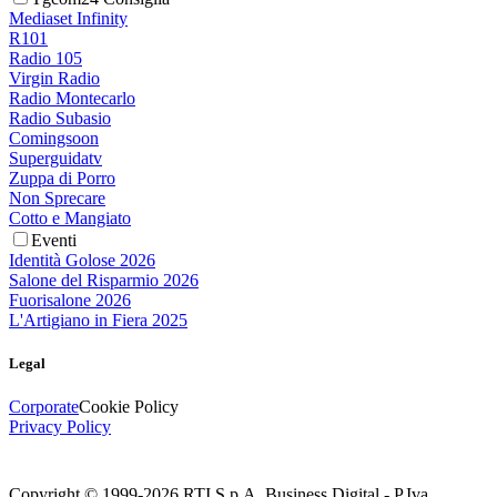
Mediaset Infinity
R101
Radio 105
Virgin Radio
Radio Montecarlo
Radio Subasio
Comingsoon
Superguidatv
Zuppa di Porro
Non Sprecare
Cotto e Mangiato
Eventi
Identità Golose 2026
Salone del Risparmio 2026
Fuorisalone 2026
L'Artigiano in Fiera 2025
Legal
Corporate
Cookie Policy
Privacy Policy
Copyright © 1999-
2026
RTI S.p.A. Business Digital - P.Iva