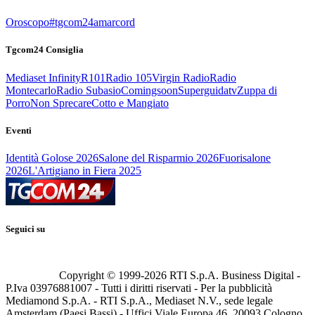
Oroscopo
#tgcom24amarcord
Tgcom24 Consiglia
Mediaset Infinity
R101
Radio 105
Virgin Radio
Radio
Montecarlo
Radio Subasio
Comingsoon
Superguidatv
Zuppa di
Porro
Non Sprecare
Cotto e Mangiato
Eventi
Identità Golose 2026
Salone del Risparmio 2026
Fuorisalone
2026
L'Artigiano in Fiera 2025
Seguici su
Copyright © 1999-
2026
RTI S.p.A. Business Digital -
P.Iva 03976881007 - Tutti i diritti riservati - Per la pubblicità
Mediamond S.p.A. - RTI S.p.A., Mediaset N.V., sede legale
Amsterdam (Paesi Bassi) - Uffici Viale Europa 46, 20093 Cologno