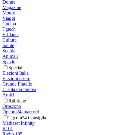
Donne
Magazine
Motori
Viaggi
Cucina
Tgtech
E-Planet
Cultura
Salute
Scuola
Animali
Spazio
Speciali
Elezioni Italia
Elezioni estero
Grande Fratello
L'isola dei famosi
Amici
Rubriche
Oroscopo
#tgcom24amarcord
Tgcom24 Consiglia
Mediaset Infinity
R101
Radio 105