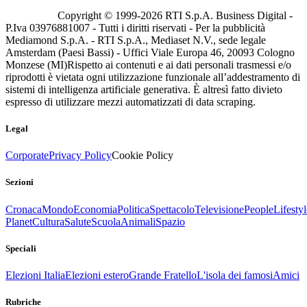
Copyright © 1999-
2026
RTI S.p.A. Business Digital -
P.Iva 03976881007 - Tutti i diritti riservati - Per la pubblicità
Mediamond S.p.A. - RTI S.p.A., Mediaset N.V., sede legale
Amsterdam (Paesi Bassi) - Uffici Viale Europa 46, 20093 Cologno
Monzese (MI)
Rispetto ai contenuti e ai dati personali trasmessi e/o
riprodotti è vietata ogni utilizzazione funzionale all’addestramento di
sistemi di intelligenza artificiale generativa. È altresì fatto divieto
espresso di utilizzare mezzi automatizzati di data scraping.
Legal
Corporate
Privacy Policy
Cookie Policy
Sezioni
Cronaca
Mondo
Economia
Politica
Spettacolo
Televisione
People
Lifestyl
Planet
Cultura
Salute
Scuola
Animali
Spazio
Speciali
Elezioni Italia
Elezioni estero
Grande Fratello
L'isola dei famosi
Amici
Rubriche