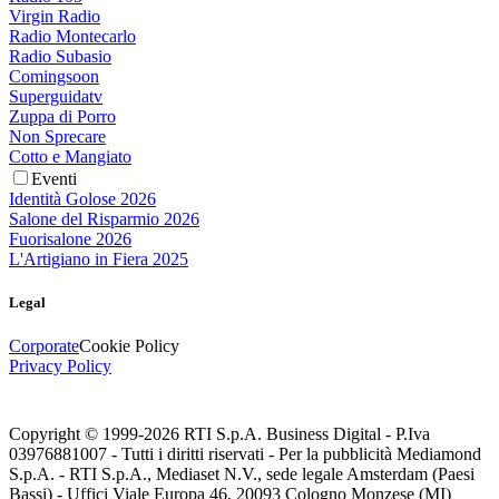
Virgin Radio
Radio Montecarlo
Radio Subasio
Comingsoon
Superguidatv
Zuppa di Porro
Non Sprecare
Cotto e Mangiato
Eventi
Identità Golose 2026
Salone del Risparmio 2026
Fuorisalone 2026
L'Artigiano in Fiera 2025
Legal
Corporate
Cookie Policy
Privacy Policy
Copyright © 1999-
2026
RTI S.p.A. Business Digital - P.Iva
03976881007 - Tutti i diritti riservati - Per la pubblicità Mediamond
S.p.A. - RTI S.p.A., Mediaset N.V., sede legale Amsterdam (Paesi
Bassi) - Uffici Viale Europa 46, 20093 Cologno Monzese (MI)