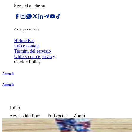
Seguici anche su
Area personale
Help e Faq
Info e contatti
Termini del servizio
Utilizzo dati e privacy
Cookie Policy
Animali
Animali
1
di 5
Avvia slideshow
Fullscreen
Zoom