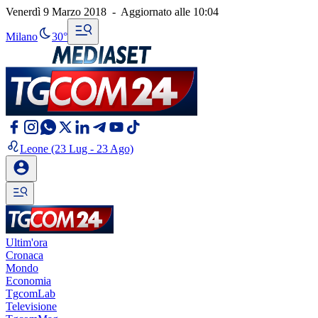
Venerdì 9 Marzo 2018
-
Aggiornato alle
10:04
Milano
30°
Leone
(23 Lug - 23 Ago)
Ultim'ora
Cronaca
Mondo
Economia
TgcomLab
Televisione