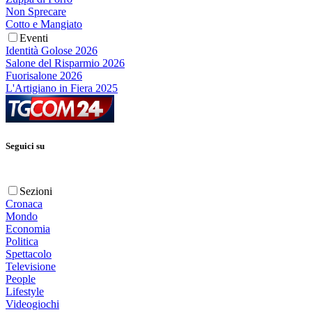
Non Sprecare
Cotto e Mangiato
Eventi
Identità Golose 2026
Salone del Risparmio 2026
Fuorisalone 2026
L'Artigiano in Fiera 2025
Seguici su
Sezioni
Cronaca
Mondo
Economia
Politica
Spettacolo
Televisione
People
Lifestyle
Videogiochi