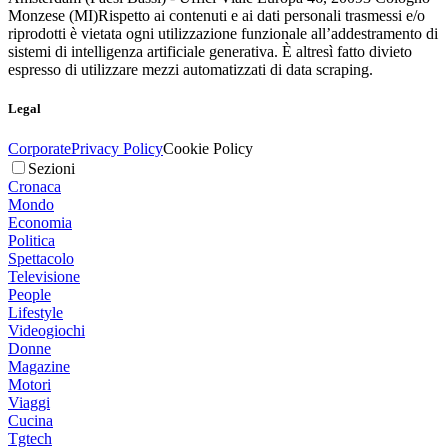
Monzese (MI)
Rispetto ai contenuti e ai dati personali trasmessi e/o
riprodotti è vietata ogni utilizzazione funzionale all’addestramento di
sistemi di intelligenza artificiale generativa. È altresì fatto divieto
espresso di utilizzare mezzi automatizzati di data scraping.
Legal
Corporate
Privacy Policy
Cookie Policy
Sezioni
Cronaca
Mondo
Economia
Politica
Spettacolo
Televisione
People
Lifestyle
Videogiochi
Donne
Magazine
Motori
Viaggi
Cucina
Tgtech