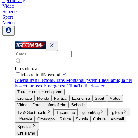
TgcomMag
Video
Schede
Sport
Meteo
In evidenza
Mostra tutti
Nascondi
Guerra Iran
Elezioni
Crans Montana
Epstein Files
Famiglia nel
bosco
Garlasco
Emergenza Clima
Tutti i dossier
Tutte le notizie del giorno
Cronaca
Mondo
Politica
Economia
Sport
Meteo
Video
Foto
Infografiche
Schede
Tv & Spettacolo
TgcomLab
TgcomMag
TgTech
Lifestyle
Oroscopo
Salute
Skuola
Cultura
Animali
Speciali
Chi siamo