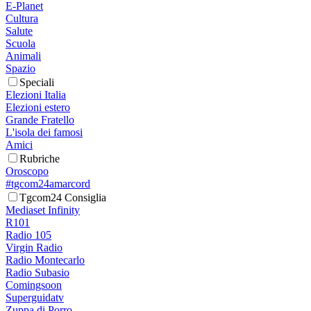
E-Planet
Cultura
Salute
Scuola
Animali
Spazio
Speciali
Elezioni Italia
Elezioni estero
Grande Fratello
L'isola dei famosi
Amici
Rubriche
Oroscopo
#tgcom24amarcord
Tgcom24 Consiglia
Mediaset Infinity
R101
Radio 105
Virgin Radio
Radio Montecarlo
Radio Subasio
Comingsoon
Superguidatv
Zuppa di Porro