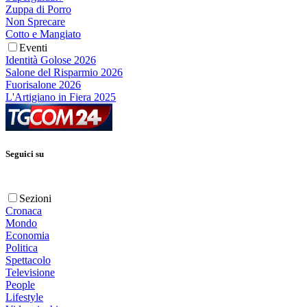
Zuppa di Porro
Non Sprecare
Cotto e Mangiato
Eventi
Identità Golose 2026
Salone del Risparmio 2026
Fuorisalone 2026
L'Artigiano in Fiera 2025
Seguici su
Sezioni
Cronaca
Mondo
Economia
Politica
Spettacolo
Televisione
People
Lifestyle