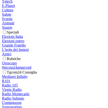
Tgtech
E-Planet
Cultura
Salute
Scuola
Animali
Spazio
Speciali
Elezioni Italia
Elezioni estero
Grande Fratello
L'isola dei famosi
Amici
Rubriche
Oroscopo
#tgcom24amarcord
Tgcom24 Consiglia
Mediaset Infinity
R101
Radio 105
Virgin Radio
Radio Montecarlo
Radio Subasio
Comingsoon
Superguidatv