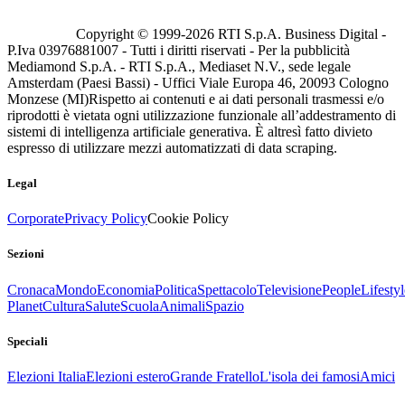
Copyright © 1999-
2026
RTI S.p.A. Business Digital -
P.Iva 03976881007 - Tutti i diritti riservati - Per la pubblicità
Mediamond S.p.A. - RTI S.p.A., Mediaset N.V., sede legale
Amsterdam (Paesi Bassi) - Uffici Viale Europa 46, 20093 Cologno
Monzese (MI)
Rispetto ai contenuti e ai dati personali trasmessi e/o
riprodotti è vietata ogni utilizzazione funzionale all’addestramento di
sistemi di intelligenza artificiale generativa. È altresì fatto divieto
espresso di utilizzare mezzi automatizzati di data scraping.
Legal
Corporate
Privacy Policy
Cookie Policy
Sezioni
Cronaca
Mondo
Economia
Politica
Spettacolo
Televisione
People
Lifestyl
Planet
Cultura
Salute
Scuola
Animali
Spazio
Speciali
Elezioni Italia
Elezioni estero
Grande Fratello
L'isola dei famosi
Amici