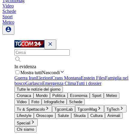
TgcomMag
Video
Schede
Sport
Meteo
In evidenza
Mostra tutti
Nascondi
Guerra Iran
Elezioni
Crans Montana
Epstein Files
Famiglia nel
bosco
Garlasco
Emergenza Clima
Tutti i dossier
Tutte le notizie del giorno
Cronaca
Mondo
Politica
Economia
Sport
Meteo
Video
Foto
Infografiche
Schede
Tv & Spettacolo
TgcomLab
TgcomMag
TgTech
Lifestyle
Oroscopo
Salute
Skuola
Cultura
Animali
Speciali
Chi siamo