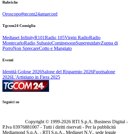
Rubriche
Oroscopo
#tgcom24amarcord
Tgcom24 Consiglia
Mediaset Infinity
R101
Radio 105
Virgin Radio
Radio
Montecarlo
Radio Subasio
Comingsoon
Superguidatv
Zuppa di
Porro
Non Sprecare
Cotto e Mangiato
Eventi
Identità Golose 2026
Salone del Risparmio 2026
Fuorisalone
2026
L'Artigiano in Fiera 2025
Seguici su
Copyright © 1999-
2026
RTI S.p.A. Business Digital -
P.Iva 03976881007 - Tutti i diritti riservati - Per la pubblicità
Mediamond S.p.A. - RTI S.p.A., Mediaset N.V., sede legale