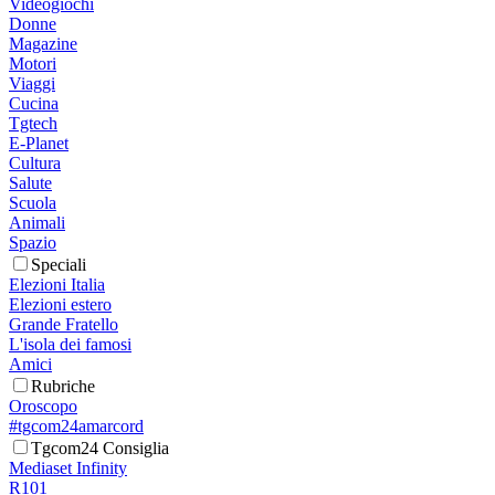
Videogiochi
Donne
Magazine
Motori
Viaggi
Cucina
Tgtech
E-Planet
Cultura
Salute
Scuola
Animali
Spazio
Speciali
Elezioni Italia
Elezioni estero
Grande Fratello
L'isola dei famosi
Amici
Rubriche
Oroscopo
#tgcom24amarcord
Tgcom24 Consiglia
Mediaset Infinity
R101