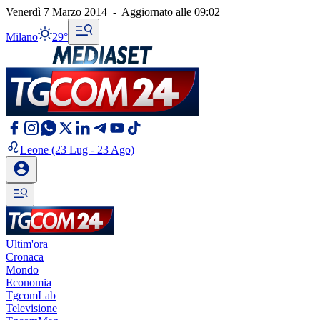
Venerdì 7 Marzo 2014
-
Aggiornato alle
09:02
Milano
29°
Leone
(23 Lug - 23 Ago)
Ultim'ora
Cronaca
Mondo
Economia
TgcomLab
Televisione