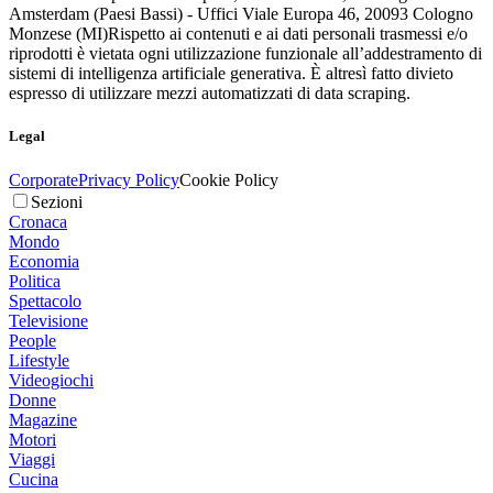
Amsterdam (Paesi Bassi) - Uffici Viale Europa 46, 20093 Cologno
Monzese (MI)
Rispetto ai contenuti e ai dati personali trasmessi e/o
riprodotti è vietata ogni utilizzazione funzionale all’addestramento di
sistemi di intelligenza artificiale generativa. È altresì fatto divieto
espresso di utilizzare mezzi automatizzati di data scraping.
Legal
Corporate
Privacy Policy
Cookie Policy
Sezioni
Cronaca
Mondo
Economia
Politica
Spettacolo
Televisione
People
Lifestyle
Videogiochi
Donne
Magazine
Motori
Viaggi
Cucina