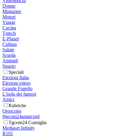
Videogiochi
Donne
Magazine
Motori
Viaggi
Cucina
Tgtech
E-Planet
Cultura
Salute
Scuola
Animali
Spazio
Speciali
Elezioni Italia
Elezioni estero
Grande Fratello
L'isola dei famosi
Amici
Rubriche
Oroscopo
#tgcom24amarcord
Tgcom24 Consiglia
Mediaset Infinity
R101