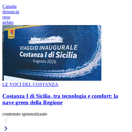
Canada
denuncia
orso
gelato
LE VOCI DEL COSTANZA
Costanza I di Sicilia, tra tecnologia e comfort: la
nave green della Regione
contenuto sponsorizzato