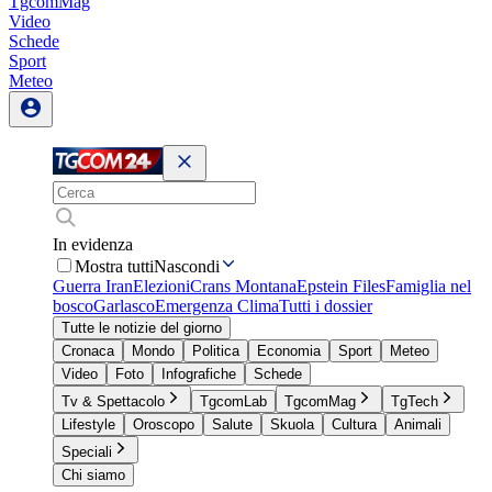
TgcomMag
Video
Schede
Sport
Meteo
In evidenza
Mostra tutti
Nascondi
Guerra Iran
Elezioni
Crans Montana
Epstein Files
Famiglia nel
bosco
Garlasco
Emergenza Clima
Tutti i dossier
Tutte le notizie del giorno
Cronaca
Mondo
Politica
Economia
Sport
Meteo
Video
Foto
Infografiche
Schede
Tv & Spettacolo
TgcomLab
TgcomMag
TgTech
Lifestyle
Oroscopo
Salute
Skuola
Cultura
Animali
Speciali
Chi siamo