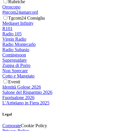
Rubriche
Oroscopo
#tgcom24amarcord
Tgcom24 Consiglia
Mediaset Infinity
R101
Radio 105
Virgin Radio
Radio Montecarlo
Radio Subasio
Comingsoon
Superguidatv
Zuppa di Porro
Non Sprecare
Cotto e Mangiato
Eventi
Identità Golose 2026
Salone del Risparmio 2026
Fuorisalone 2026
L'Artigiano in Fiera 2025
Legal
Corporate
Cookie Policy
Privacy Policy