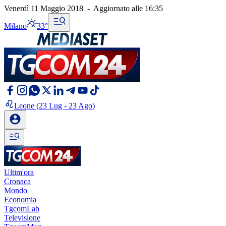
Venerdì 11 Maggio 2018
-
Aggiornato alle
16:35
Milano
33°
Leone
(23 Lug - 23 Ago)
Ultim'ora
Cronaca
Mondo
Economia
TgcomLab
Televisione