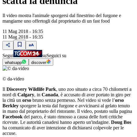
scatta la denuncia
Il video mostra l'animale sporgersi dal finestrino del furgone e
mangiarne uno offertogli dal proprietario di un fast food
11 Mag 2018 - 16:35
11 Mag 2018 - 16:35
Segui
su
Seguici su
whatsapp
discover
© da-video
Il
Discovery Wildlife Park
, uno zoo situato a circa 70 chilometri a
nord di
Calgary
, in
Canada
, è accusato di aver portato in giro per
la città un
orso
bruno senza permesso. Nel video si vede l’
orso
Berkley
sporgere la testa dal furgone e avvicinarsi al gelato tenuto
in mano dal proprietario del ristorante. Il video, postato sulla pagina
Facebook
del parco, è stato rimosso a causa delle forti critiche
ricevute. Le autorità canadesi hanno aperto un'indagine.
Doug Bos
ha comunicato di aver intenzione di dichiararsi colpevole per le
accuse.