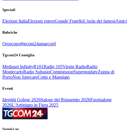
Speciali
Elezioni Italia
Elezioni estero
Grande Fratello
L'isola dei famosi
Amici
Rubriche
Oroscopo
#tgcom24amarcord
Tgcom24 Consiglia
Mediaset Infinity
R101
Radio 105
Virgin Radio
Radio
Montecarlo
Radio Subasio
Comingsoon
Superguidatv
Zuppa di
Porro
Non Sprecare
Cotto e Mangiato
Eventi
Identità Golose 2026
Salone del Risparmio 2026
Fuorisalone
2026
L'Artigiano in Fiera 2025
Seguici su