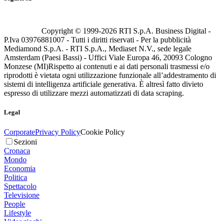
Copyright © 1999-
2026
RTI S.p.A. Business Digital -
P.Iva 03976881007 - Tutti i diritti riservati - Per la pubblicità
Mediamond S.p.A. - RTI S.p.A., Mediaset N.V., sede legale
Amsterdam (Paesi Bassi) - Uffici Viale Europa 46, 20093 Cologno
Monzese (MI)
Rispetto ai contenuti e ai dati personali trasmessi e/o
riprodotti è vietata ogni utilizzazione funzionale all’addestramento di
sistemi di intelligenza artificiale generativa. È altresì fatto divieto
espresso di utilizzare mezzi automatizzati di data scraping.
Legal
Corporate
Privacy Policy
Cookie Policy
Sezioni
Cronaca
Mondo
Economia
Politica
Spettacolo
Televisione
People
Lifestyle