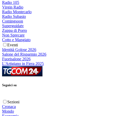
Radio 105
Virgin Radio
Radio Montecarlo
Radio Subasio
Comingsoon
Superguidatv
Zuppa di Porro
Non Sprecare
Cotto e Mangiato
Eventi
Identità Golose 2026
Salone del Risparmio 2026
Fuorisalone 2026
L'Artigiano in Fiera 2025
Seguici su
Sezioni
Cronaca
Mondo
Economia