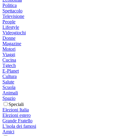
Politica
Spettacolo
Televisione
People
Lifestyle
Videogiochi
Donne
Magazine
Motori
Viaggi
Cucina
Tgtech
E-Planet
Cultura
Salute
Scuola
Animali
Spazio
Speciali
Elezioni Italia
Elezioni estero
Grande Fratello
L'isola dei famosi
Amici