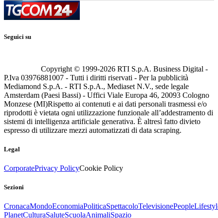
Seguici su
Copyright © 1999-
2026
RTI S.p.A. Business Digital -
P.Iva 03976881007 - Tutti i diritti riservati - Per la pubblicità
Mediamond S.p.A. - RTI S.p.A., Mediaset N.V., sede legale
Amsterdam (Paesi Bassi) - Uffici Viale Europa 46, 20093 Cologno
Monzese (MI)
Rispetto ai contenuti e ai dati personali trasmessi e/o
riprodotti è vietata ogni utilizzazione funzionale all’addestramento di
sistemi di intelligenza artificiale generativa. È altresì fatto divieto
espresso di utilizzare mezzi automatizzati di data scraping.
Legal
Corporate
Privacy Policy
Cookie Policy
Sezioni
Cronaca
Mondo
Economia
Politica
Spettacolo
Televisione
People
Lifestyl
Planet
Cultura
Salute
Scuola
Animali
Spazio