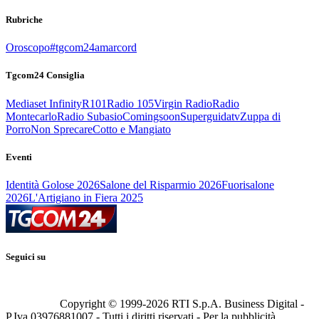
Rubriche
Oroscopo
#tgcom24amarcord
Tgcom24 Consiglia
Mediaset Infinity
R101
Radio 105
Virgin Radio
Radio
Montecarlo
Radio Subasio
Comingsoon
Superguidatv
Zuppa di
Porro
Non Sprecare
Cotto e Mangiato
Eventi
Identità Golose 2026
Salone del Risparmio 2026
Fuorisalone
2026
L'Artigiano in Fiera 2025
Seguici su
Copyright © 1999-
2026
RTI S.p.A. Business Digital -
P.Iva 03976881007 - Tutti i diritti riservati - Per la pubblicità