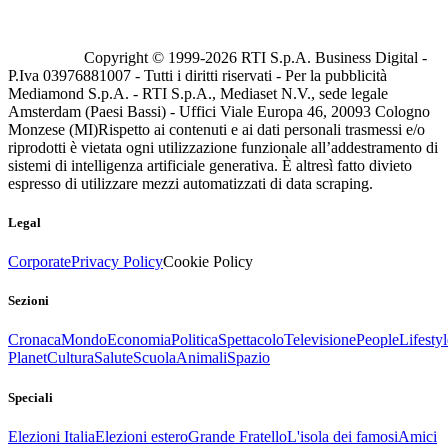
Copyright © 1999-
2026
RTI S.p.A. Business Digital -
P.Iva 03976881007 - Tutti i diritti riservati - Per la pubblicità
Mediamond S.p.A. - RTI S.p.A., Mediaset N.V., sede legale
Amsterdam (Paesi Bassi) - Uffici Viale Europa 46, 20093 Cologno
Monzese (MI)
Rispetto ai contenuti e ai dati personali trasmessi e/o
riprodotti è vietata ogni utilizzazione funzionale all’addestramento di
sistemi di intelligenza artificiale generativa. È altresì fatto divieto
espresso di utilizzare mezzi automatizzati di data scraping.
Legal
Corporate
Privacy Policy
Cookie Policy
Sezioni
Cronaca
Mondo
Economia
Politica
Spettacolo
Televisione
People
Lifestyl
Planet
Cultura
Salute
Scuola
Animali
Spazio
Speciali
Elezioni Italia
Elezioni estero
Grande Fratello
L'isola dei famosi
Amici