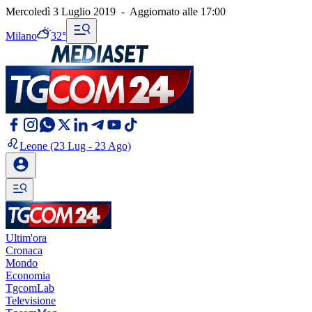
Mercoledì 3 Luglio 2019
-
Aggiornato alle
17:00
Milano
32°
Leone
(23 Lug - 23 Ago)
Ultim'ora
Cronaca
Mondo
Economia
TgcomLab
Televisione