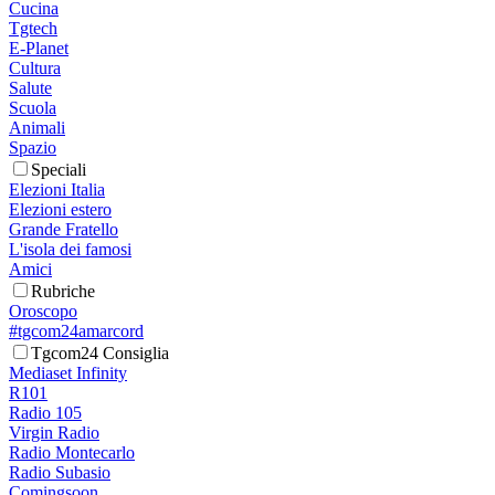
Cucina
Tgtech
E-Planet
Cultura
Salute
Scuola
Animali
Spazio
Speciali
Elezioni Italia
Elezioni estero
Grande Fratello
L'isola dei famosi
Amici
Rubriche
Oroscopo
#tgcom24amarcord
Tgcom24 Consiglia
Mediaset Infinity
R101
Radio 105
Virgin Radio
Radio Montecarlo
Radio Subasio
Comingsoon