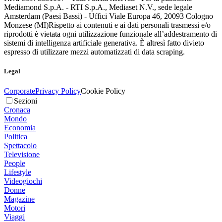
Mediamond S.p.A. - RTI S.p.A., Mediaset N.V., sede legale
Amsterdam (Paesi Bassi) - Uffici Viale Europa 46, 20093 Cologno
Monzese (MI)
Rispetto ai contenuti e ai dati personali trasmessi e/o
riprodotti è vietata ogni utilizzazione funzionale all’addestramento di
sistemi di intelligenza artificiale generativa. È altresì fatto divieto
espresso di utilizzare mezzi automatizzati di data scraping.
Legal
Corporate
Privacy Policy
Cookie Policy
Sezioni
Cronaca
Mondo
Economia
Politica
Spettacolo
Televisione
People
Lifestyle
Videogiochi
Donne
Magazine
Motori
Viaggi