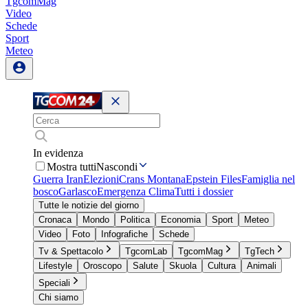
TgcomMag
Video
Schede
Sport
Meteo
In evidenza
Mostra tutti
Nascondi
Guerra Iran
Elezioni
Crans Montana
Epstein Files
Famiglia nel
bosco
Garlasco
Emergenza Clima
Tutti i dossier
Tutte le notizie del giorno
Cronaca
Mondo
Politica
Economia
Sport
Meteo
Video
Foto
Infografiche
Schede
Tv & Spettacolo
TgcomLab
TgcomMag
TgTech
Lifestyle
Oroscopo
Salute
Skuola
Cultura
Animali
Speciali
Chi siamo