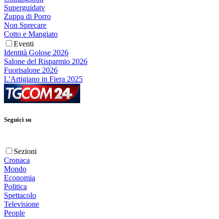
Superguidatv
Zuppa di Porro
Non Sprecare
Cotto e Mangiato
Eventi
Identità Golose 2026
Salone del Risparmio 2026
Fuorisalone 2026
L'Artigiano in Fiera 2025
Seguici su
Sezioni
Cronaca
Mondo
Economia
Politica
Spettacolo
Televisione
People