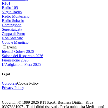
R101
Radio 105
Virgin Radio
Radio Montecarlo
Radio Subasio
Comingsoon
Superguidatv
Zuppa di Porro
Non Sprecare
Cotto e Mangiato
Eventi
Identità Golose 2026
Salone del Risparmio 2026
Fuorisalone 2026
L'Artigiano in Fiera 2025
Legal
Corporate
Cookie Policy
Privacy Policy
Copyright © 1999-
2026
RTI S.p.A. Business Digital - P.Iva
03976881007 - Tutti i diritti riservati - Per la pubblicità Mediamond