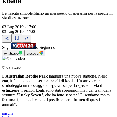
koala
Le nascite simboleggiano un messaggio di speranza per la specie in
via di estinzione
03 Lug 2019 - 17:00
03 Lug 2019 - 17:00
Segui
su
Seguici su
whatsapp
discover
© da-video
L'
Australian Reptile Park
inaugura una nuova stagione. Nello
zoo
, infatti, sono nati
sette cuccioli di koala
. Un arrivo che
simboleggia un messaggio di
speranza
per la
specie in via di
estinzione
. I piccoli koala sono stati soprannominati dal team della
struttura "
Lucky Seven
", che ha fatto sapere: "Ci sentiamo molto
fortunati
, stiamo facendo il possibile per il
futuro
di questi
animali".
nascita