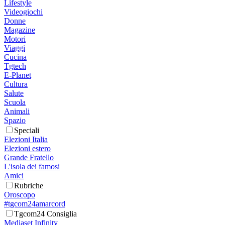
Lifestyle
Videogiochi
Donne
Magazine
Motori
Viaggi
Cucina
Tgtech
E-Planet
Cultura
Salute
Scuola
Animali
Spazio
Speciali
Elezioni Italia
Elezioni estero
Grande Fratello
L'isola dei famosi
Amici
Rubriche
Oroscopo
#tgcom24amarcord
Tgcom24 Consiglia
Mediaset Infinity