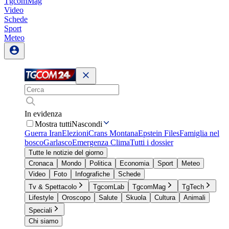
TgcomMag
Video
Schede
Sport
Meteo
In evidenza
Mostra tutti
Nascondi
Guerra Iran
Elezioni
Crans Montana
Epstein Files
Famiglia nel
bosco
Garlasco
Emergenza Clima
Tutti i dossier
Tutte le notizie del giorno
Cronaca
Mondo
Politica
Economia
Sport
Meteo
Video
Foto
Infografiche
Schede
Tv & Spettacolo
TgcomLab
TgcomMag
TgTech
Lifestyle
Oroscopo
Salute
Skuola
Cultura
Animali
Speciali
Chi siamo