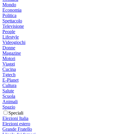
Mondo
Economia
Politica
Spettacolo
Televisione
People
Lifestyle
Videogiochi
Donne
Magazine
Motori
Viaggi
Cucina
Tgtech
E-Planet
Cultura
Salute
Scuola
Animali
Spazio
Speciali
Elezioni Italia
Elezioni estero
Grande Fratello