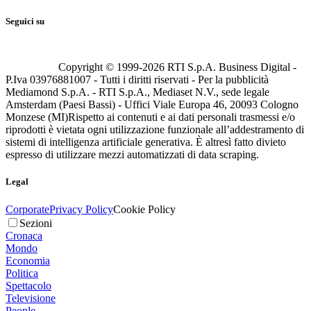
Seguici su
Copyright © 1999-
2026
RTI S.p.A. Business Digital -
P.Iva 03976881007 - Tutti i diritti riservati - Per la pubblicità
Mediamond S.p.A. - RTI S.p.A., Mediaset N.V., sede legale
Amsterdam (Paesi Bassi) - Uffici Viale Europa 46, 20093 Cologno
Monzese (MI)
Rispetto ai contenuti e ai dati personali trasmessi e/o
riprodotti è vietata ogni utilizzazione funzionale all’addestramento di
sistemi di intelligenza artificiale generativa. È altresì fatto divieto
espresso di utilizzare mezzi automatizzati di data scraping.
Legal
Corporate
Privacy Policy
Cookie Policy
Sezioni
Cronaca
Mondo
Economia
Politica
Spettacolo
Televisione
People