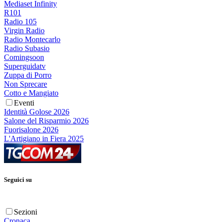
Mediaset Infinity
R101
Radio 105
Virgin Radio
Radio Montecarlo
Radio Subasio
Comingsoon
Superguidatv
Zuppa di Porro
Non Sprecare
Cotto e Mangiato
Eventi
Identità Golose 2026
Salone del Risparmio 2026
Fuorisalone 2026
L'Artigiano in Fiera 2025
Seguici su
Sezioni
Cronaca