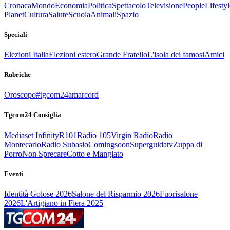
Cronaca
Mondo
Economia
Politica
Spettacolo
Televisione
People
Lifestyl
Planet
Cultura
Salute
Scuola
Animali
Spazio
Speciali
Elezioni Italia
Elezioni estero
Grande Fratello
L'isola dei famosi
Amici
Rubriche
Oroscopo
#tgcom24amarcord
Tgcom24 Consiglia
Mediaset Infinity
R101
Radio 105
Virgin Radio
Radio
Montecarlo
Radio Subasio
Comingsoon
Superguidatv
Zuppa di
Porro
Non Sprecare
Cotto e Mangiato
Eventi
Identità Golose 2026
Salone del Risparmio 2026
Fuorisalone
2026
L'Artigiano in Fiera 2025