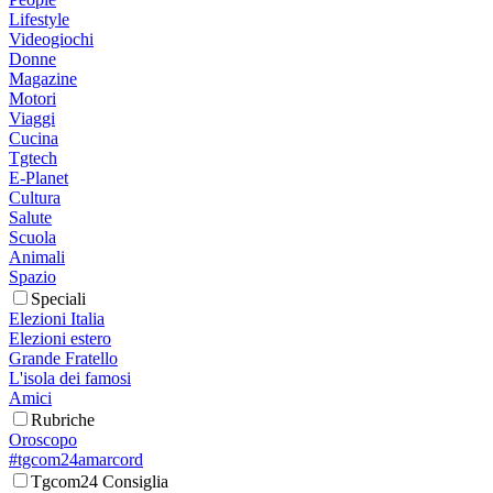
Lifestyle
Videogiochi
Donne
Magazine
Motori
Viaggi
Cucina
Tgtech
E-Planet
Cultura
Salute
Scuola
Animali
Spazio
Speciali
Elezioni Italia
Elezioni estero
Grande Fratello
L'isola dei famosi
Amici
Rubriche
Oroscopo
#tgcom24amarcord
Tgcom24 Consiglia