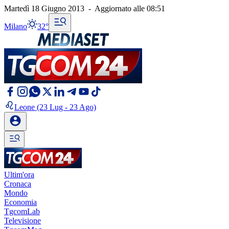
Martedì 18 Giugno 2013
-
Aggiornato alle
08:51
Milano
32°
Leone
(23 Lug - 23 Ago)
Ultim'ora
Cronaca
Mondo
Economia
TgcomLab
Televisione