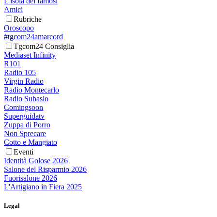
L'isola dei famosi
Amici
Rubriche
Oroscopo
#tgcom24amarcord
Tgcom24 Consiglia
Mediaset Infinity
R101
Radio 105
Virgin Radio
Radio Montecarlo
Radio Subasio
Comingsoon
Superguidatv
Zuppa di Porro
Non Sprecare
Cotto e Mangiato
Eventi
Identità Golose 2026
Salone del Risparmio 2026
Fuorisalone 2026
L'Artigiano in Fiera 2025
Legal