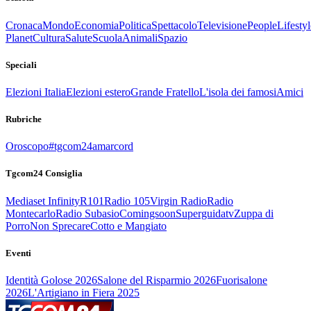
Cronaca
Mondo
Economia
Politica
Spettacolo
Televisione
People
Lifestyl
Planet
Cultura
Salute
Scuola
Animali
Spazio
Speciali
Elezioni Italia
Elezioni estero
Grande Fratello
L'isola dei famosi
Amici
Rubriche
Oroscopo
#tgcom24amarcord
Tgcom24 Consiglia
Mediaset Infinity
R101
Radio 105
Virgin Radio
Radio
Montecarlo
Radio Subasio
Comingsoon
Superguidatv
Zuppa di
Porro
Non Sprecare
Cotto e Mangiato
Eventi
Identità Golose 2026
Salone del Risparmio 2026
Fuorisalone
2026
L'Artigiano in Fiera 2025