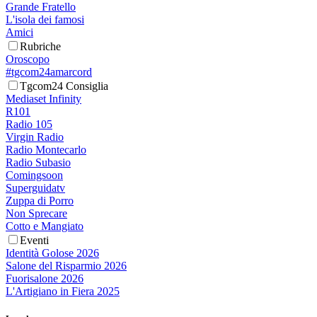
Grande Fratello
L'isola dei famosi
Amici
Rubriche
Oroscopo
#tgcom24amarcord
Tgcom24 Consiglia
Mediaset Infinity
R101
Radio 105
Virgin Radio
Radio Montecarlo
Radio Subasio
Comingsoon
Superguidatv
Zuppa di Porro
Non Sprecare
Cotto e Mangiato
Eventi
Identità Golose 2026
Salone del Risparmio 2026
Fuorisalone 2026
L'Artigiano in Fiera 2025