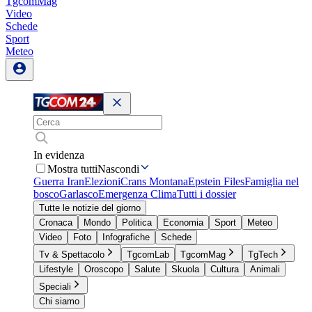
TgcomMag
Video
Schede
Sport
Meteo
In evidenza
Mostra tutti
Nascondi
Guerra Iran
Elezioni
Crans Montana
Epstein Files
Famiglia nel
bosco
Garlasco
Emergenza Clima
Tutti i dossier
Tutte le notizie del giorno
Cronaca
Mondo
Politica
Economia
Sport
Meteo
Video
Foto
Infografiche
Schede
Tv & Spettacolo
TgcomLab
TgcomMag
TgTech
Lifestyle
Oroscopo
Salute
Skuola
Cultura
Animali
Speciali
Chi siamo