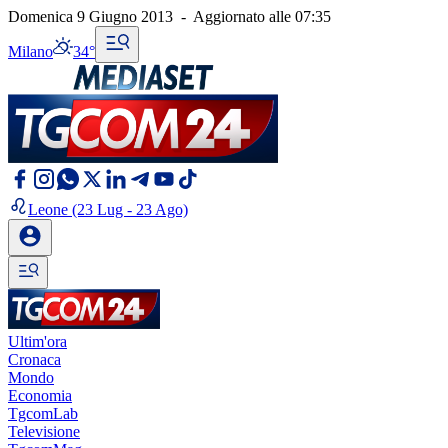
Domenica 9 Giugno 2013
-
Aggiornato alle
07:35
Milano
34°
Leone
(23 Lug - 23 Ago)
Ultim'ora
Cronaca
Mondo
Economia
TgcomLab
Televisione