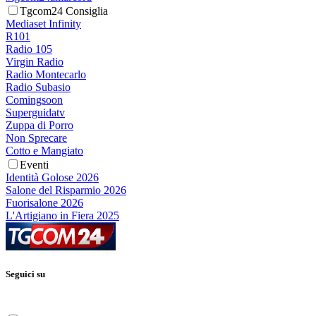
Tgcom24 Consiglia
Mediaset Infinity
R101
Radio 105
Virgin Radio
Radio Montecarlo
Radio Subasio
Comingsoon
Superguidatv
Zuppa di Porro
Non Sprecare
Cotto e Mangiato
Eventi
Identità Golose 2026
Salone del Risparmio 2026
Fuorisalone 2026
L'Artigiano in Fiera 2025
Seguici su