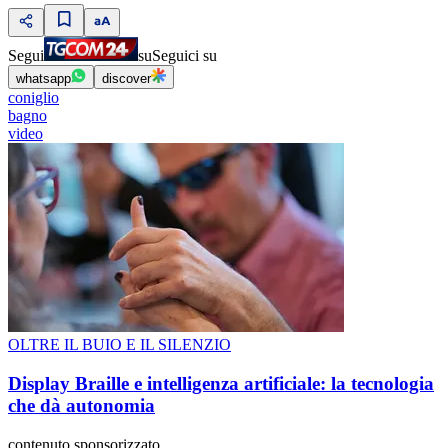
Segui
su
Seguici su
whatsapp
discover
coniglio
bagno
video
OLTRE IL BUIO E IL SILENZIO
Display Braille e intelligenza artificiale: la tecnologia
che dà autonomia
contenuto sponsorizzato