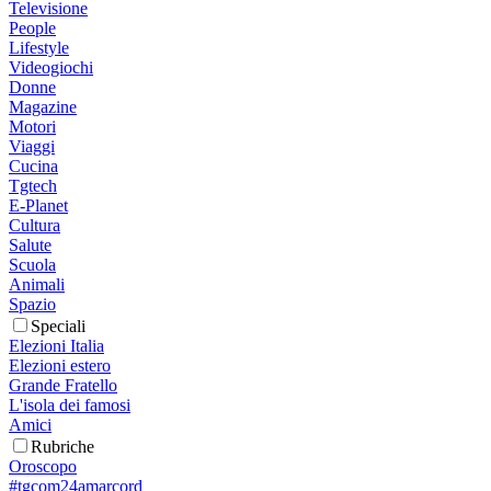
Televisione
People
Lifestyle
Videogiochi
Donne
Magazine
Motori
Viaggi
Cucina
Tgtech
E-Planet
Cultura
Salute
Scuola
Animali
Spazio
Speciali
Elezioni Italia
Elezioni estero
Grande Fratello
L'isola dei famosi
Amici
Rubriche
Oroscopo
#tgcom24amarcord