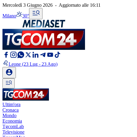
Mercoledì 3 Giugno 2026
-
Aggiornato alle
16:11
Milano
30°
Leone
(23 Lug - 23 Ago)
Ultim'ora
Cronaca
Mondo
Economia
TgcomLab
Televisione