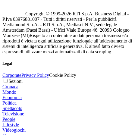
Copyright © 1999-
2026
RTI S.p.A. Business Digital -
P.Iva 03976881007 - Tutti i diritti riservati - Per la pubblicità
Mediamond S.p.A. - RTI S.p.A., Mediaset N.V., sede legale
Amsterdam (Paesi Bassi) - Uffici Viale Europa 46, 20093 Cologno
Monzese (MI)
Rispetto ai contenuti e ai dati personali trasmessi e/o
riprodotti è vietata ogni utilizzazione funzionale all’addestramento di
sistemi di intelligenza artificiale generativa. È altresì fatto divieto
espresso di utilizzare mezzi automatizzati di data scraping.
Legal
Corporate
Privacy Policy
Cookie Policy
Sezioni
Cronaca
Mondo
Economia
Politica
Spettacolo
Televisione
People
Lifestyle
Videogiochi