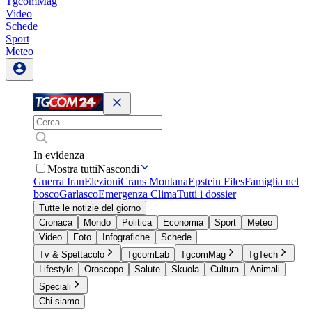
TgcomMag
Video
Schede
Sport
Meteo
In evidenza
Mostra tutti
Nascondi
Guerra Iran
Elezioni
Crans Montana
Epstein Files
Famiglia nel
bosco
Garlasco
Emergenza Clima
Tutti i dossier
Tutte le notizie del giorno
Cronaca
Mondo
Politica
Economia
Sport
Meteo
Video
Foto
Infografiche
Schede
Tv & Spettacolo
TgcomLab
TgcomMag
TgTech
Lifestyle
Oroscopo
Salute
Skuola
Cultura
Animali
Speciali
Chi siamo