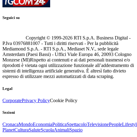
Seguici su
Copyright © 1999-
2026
RTI S.p.A. Business Digital -
P.Iva 03976881007 - Tutti i diritti riservati - Per la pubblicità
Mediamond S.p.A. - RTI S.p.A., Mediaset N.V., sede legale
Amsterdam (Paesi Bassi) - Uffici Viale Europa 46, 20093 Cologno
Monzese (MI)
Rispetto ai contenuti e ai dati personali trasmessi e/o
riprodotti è vietata ogni utilizzazione funzionale all’addestramento di
sistemi di intelligenza artificiale generativa. È altresì fatto divieto
espresso di utilizzare mezzi automatizzati di data scraping.
Legal
Corporate
Privacy Policy
Cookie Policy
Sezioni
Cronaca
Mondo
Economia
Politica
Spettacolo
Televisione
People
Lifestyl
Planet
Cultura
Salute
Scuola
Animali
Spazio