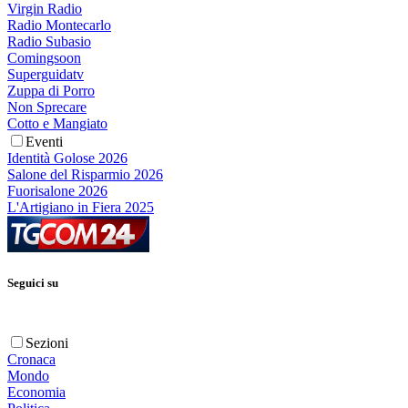
Virgin Radio
Radio Montecarlo
Radio Subasio
Comingsoon
Superguidatv
Zuppa di Porro
Non Sprecare
Cotto e Mangiato
Eventi
Identità Golose 2026
Salone del Risparmio 2026
Fuorisalone 2026
L'Artigiano in Fiera 2025
Seguici su
Sezioni
Cronaca
Mondo
Economia