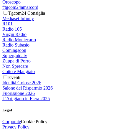
Oroscopo
#tgcom24amarcord
Tgcom24 Consiglia
Mediaset Infinity
R101
Radio 105
Virgin Radio
Radio Montecarlo
Radio Subasio
Comingsoon
Superguidatv
Zuppa di Porro
Non Sprecare
Cotto e Mangiato
Eventi
Identità Golose 2026
Salone del Risparmio 2026
Fuorisalone 2026
L'Artigiano in Fiera 2025
Legal
Corporate
Cookie Policy
Privacy Policy