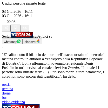
Undici persone rimaste ferite
03 Giu 2026 - 16:11
03 Giu 2026 - 16:11
00:08
Segui
su
Seguici su
whatsapp
discover
"E' salito a otto il bilancio dei morti nell'attacco ucraino di mercoledì
mattina contro un autobus a Yenakijevo nella Repubblica Popolare
di Donetsk". Lo ha affermato il governatore regionale Denis
Pushilin in un'intervista al canale televisivo
Zvezda
. "In totale 11
persone sono rimaste ferite (...) Otto sono morte. Sfortunatamente, i
corpi non sono ancora stati identificati", ha detto.
russia
ucraina
drone
bus
video evidenza