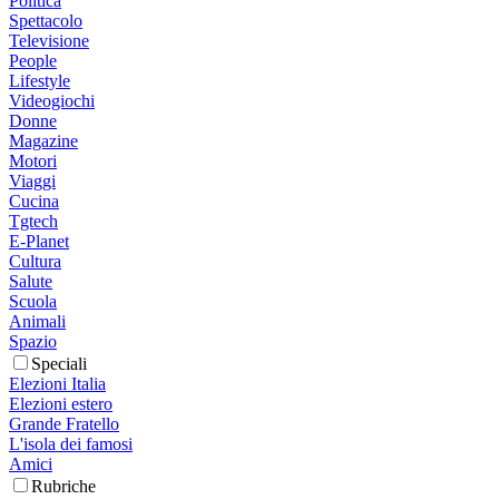
Politica
Spettacolo
Televisione
People
Lifestyle
Videogiochi
Donne
Magazine
Motori
Viaggi
Cucina
Tgtech
E-Planet
Cultura
Salute
Scuola
Animali
Spazio
Speciali
Elezioni Italia
Elezioni estero
Grande Fratello
L'isola dei famosi
Amici
Rubriche