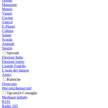
Donne
Magazine
Motori
Viaggi
Cucina
Tgtech
E-Planet
Cultura
Salute
Scuola
Animali
Spazio
Speciali
Elezioni Italia
Elezioni estero
Grande Fratello
L'isola dei famosi
Amici
Rubriche
Oroscopo
#tgcom24amarcord
Tgcom24 Consiglia
Mediaset Infinity
R101
Radio 105