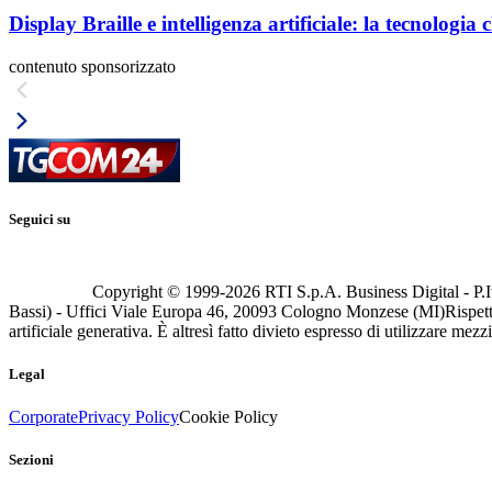
Display Braille e intelligenza artificiale: la tecnologi
contenuto sponsorizzato
Seguici su
Copyright © 1999-
2026
RTI S.p.A. Business Digital - P.I
Bassi) - Uffici Viale Europa 46, 20093 Cologno Monzese (MI)
Rispett
artificiale generativa. È altresì fatto divieto espresso di utilizzare mez
Legal
Corporate
Privacy Policy
Cookie Policy
Sezioni