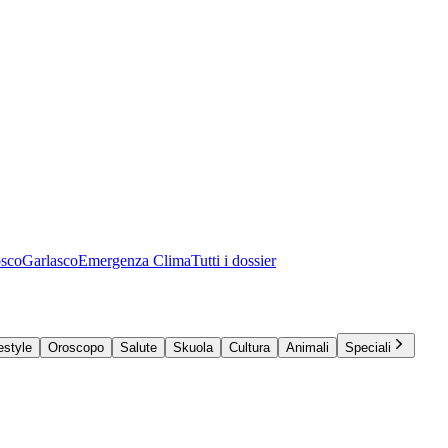
osco
Garlasco
Emergenza Clima
Tutti i dossier
estyle
Oroscopo
Salute
Skuola
Cultura
Animali
Speciali