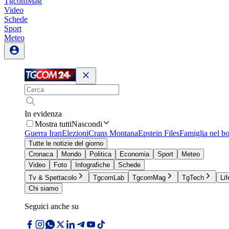
TgcomMag
Video
Schede
Sport
Meteo
In evidenza
Mostra tutti
Nascondi
Guerra Iran
Elezioni
Crans Montana
Epstein Files
Famiglia nel b
Tutte le notizie del giorno
Cronaca
Mondo
Politica
Economia
Sport
Meteo
Video
Foto
Infografiche
Schede
Tv & Spettacolo
TgcomLab
TgcomMag
TgTech
Lif
Chi siamo
Seguici anche su