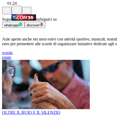
01:24
Segui
su
Seguici su
whatsapp
discover
Aule aperte anche nei mesi estivi con attività sportive, musicali, teatr
euro per permettere alle scuole di organizzare iniziative dedicate agli s
scuola
estate
OLTRE IL BUIO E IL SILENZIO