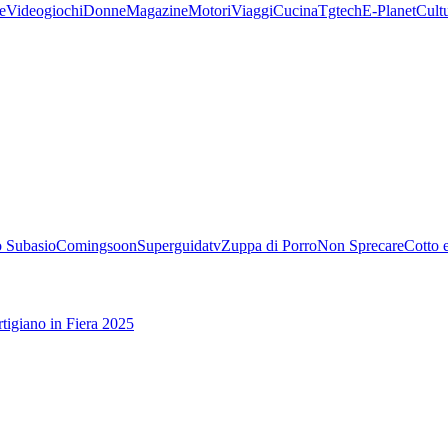
e
Videogiochi
Donne
Magazine
Motori
Viaggi
Cucina
Tgtech
E-Planet
Cult
 Subasio
Comingsoon
Superguidatv
Zuppa di Porro
Non Sprecare
Cotto 
tigiano in Fiera 2025