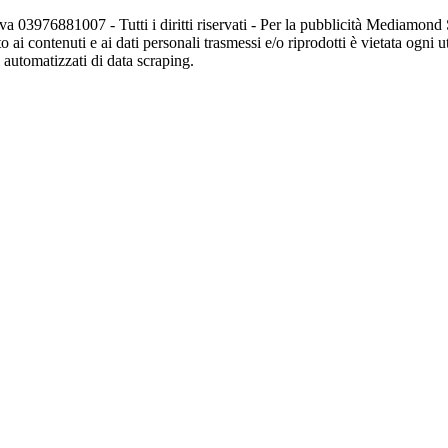
va 03976881007 - Tutti i diritti riservati - Per la pubblicità Mediamon
o ai contenuti e ai dati personali trasmessi e/o riprodotti è vietata ogni 
zi automatizzati di data scraping.