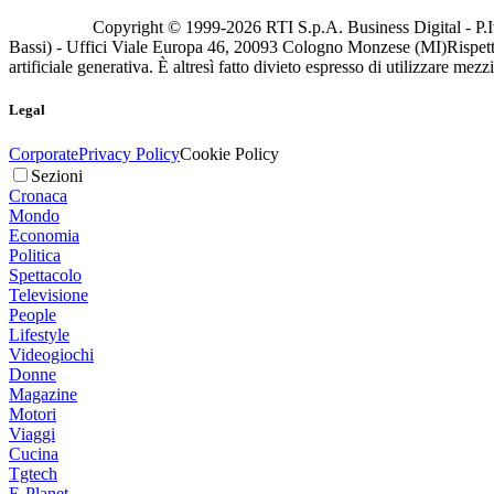
Copyright © 1999-
2026
RTI S.p.A. Business Digital - P.I
Bassi) - Uffici Viale Europa 46, 20093 Cologno Monzese (MI)
Rispett
artificiale generativa. È altresì fatto divieto espresso di utilizzare mez
Legal
Corporate
Privacy Policy
Cookie Policy
Sezioni
Cronaca
Mondo
Economia
Politica
Spettacolo
Televisione
People
Lifestyle
Videogiochi
Donne
Magazine
Motori
Viaggi
Cucina
Tgtech
E-Planet