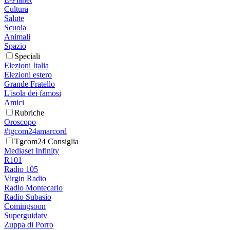
Cultura
Salute
Scuola
Animali
Spazio
Speciali
Elezioni Italia
Elezioni estero
Grande Fratello
L'isola dei famosi
Amici
Rubriche
Oroscopo
#tgcom24amarcord
Tgcom24 Consiglia
Mediaset Infinity
R101
Radio 105
Virgin Radio
Radio Montecarlo
Radio Subasio
Comingsoon
Superguidatv
Zuppa di Porro