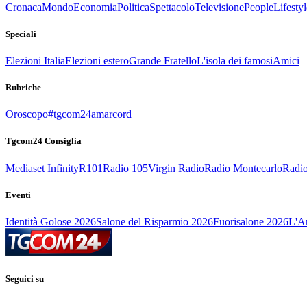
Cronaca
Mondo
Economia
Politica
Spettacolo
Televisione
People
Lifestyl
Speciali
Elezioni Italia
Elezioni estero
Grande Fratello
L'isola dei famosi
Amici
Rubriche
Oroscopo
#tgcom24amarcord
Tgcom24 Consiglia
Mediaset Infinity
R101
Radio 105
Virgin Radio
Radio Montecarlo
Radio
Eventi
Identità Golose 2026
Salone del Risparmio 2026
Fuorisalone 2026
L'Ar
Seguici su