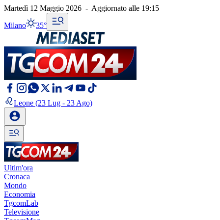
Martedì 12 Maggio 2026
-
Aggiornato alle
19:15
Milano
35°
Leone
(23 Lug - 23 Ago)
Ultim'ora
Cronaca
Mondo
Economia
TgcomLab
Televisione