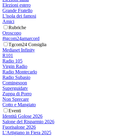
Elezioni estero
Grande Fratello
L'isola dei famosi
Amici
Rubriche
Oroscopo
#tgcom24amarcord
Tgcom24 Consiglia
Mediaset Infinity
R101
Radio 105
Virgin Radio
Radio Montecarlo
Radio Subasio
Comingsoon
Superguidatv
Zuppa di Porro
Non Sprecare
Cotto e Mangiato
Eventi
Identità Golose 2026
Salone del Risparmio 2026
Fuorisalone 2026
L'Artigiano in Fiera 2025