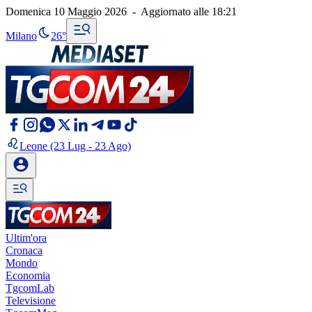
Domenica 10 Maggio 2026
-
Aggiornato alle
18:21
Milano
26°
Leone
(23 Lug - 23 Ago)
Ultim'ora
Cronaca
Mondo
Economia
TgcomLab
Televisione