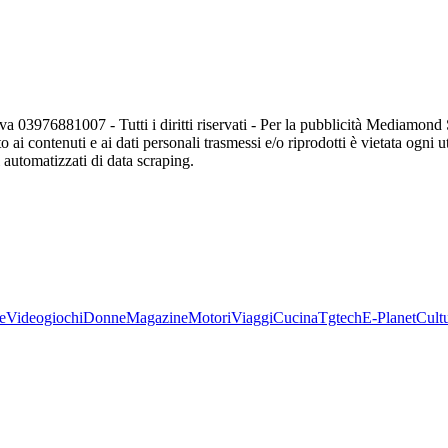
va 03976881007 - Tutti i diritti riservati - Per la pubblicità Mediamon
o ai contenuti e ai dati personali trasmessi e/o riprodotti è vietata ogni 
zi automatizzati di data scraping.
e
Videogiochi
Donne
Magazine
Motori
Viaggi
Cucina
Tgtech
E-Planet
Cult