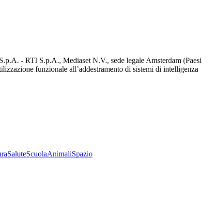
d S.p.A. - RTI S.p.A., Mediaset N.V., sede legale Amsterdam (Paesi
utilizzazione funzionale all’addestramento di sistemi di intelligenza
ura
Salute
Scuola
Animali
Spazio