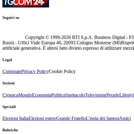
Seguici su
Copyright © 1999-
2026
RTI S.p.A. Business Digital - P.I
Bassi) - Uffici Viale Europa 46, 20093 Cologno Monzese (MI)
Rispett
artificiale generativa. È altresì fatto divieto espresso di utilizzare mez
Legal
Corporate
Privacy Policy
Cookie Policy
Sezioni
Cronaca
Mondo
Economia
Politica
Spettacolo
Televisione
People
Lifestyl
Speciali
Elezioni Italia
Elezioni estero
Grande Fratello
L'isola dei famosi
Amici
Rubriche