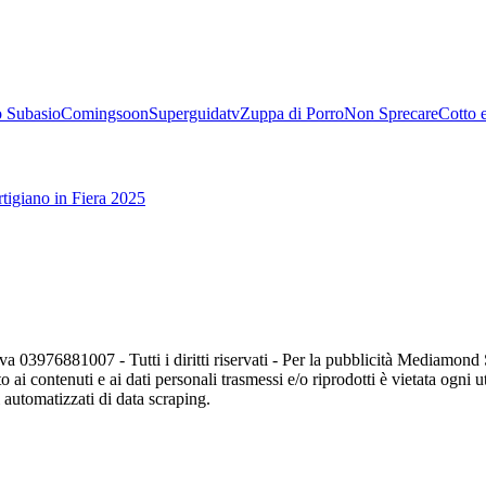
 Subasio
Comingsoon
Superguidatv
Zuppa di Porro
Non Sprecare
Cotto 
tigiano in Fiera 2025
va 03976881007 - Tutti i diritti riservati - Per la pubblicità Mediamon
o ai contenuti e ai dati personali trasmessi e/o riprodotti è vietata ogni 
zi automatizzati di data scraping.