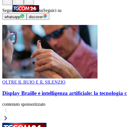
Segui
su
Seguici su
whatsapp
discover
OLTRE IL BUIO E IL SILENZIO
Display Braille e intelligenza artificiale: la tecnologi
contenuto sponsorizzato