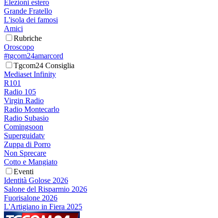
Elezioni estero
Grande Fratello
L'isola dei famosi
Amici
Rubriche
Oroscopo
#tgcom24amarcord
Tgcom24 Consiglia
Mediaset Infinity
R101
Radio 105
Virgin Radio
Radio Montecarlo
Radio Subasio
Comingsoon
Superguidatv
Zuppa di Porro
Non Sprecare
Cotto e Mangiato
Eventi
Identità Golose 2026
Salone del Risparmio 2026
Fuorisalone 2026
L'Artigiano in Fiera 2025