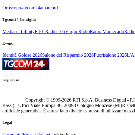
Oroscopo
#tgcom24amarcord
Tgcom24 Consiglia
Mediaset Infinity
R101
Radio 105
Virgin Radio
Radio Montecarlo
Radio
Eventi
Identità Golose 2026
Salone del Risparmio 2026
Fuorisalone 2026
L'Ar
Seguici su
Copyright © 1999-
2026
RTI S.p.A. Business Digital - P.I
Bassi) - Uffici Viale Europa 46, 20093 Cologno Monzese (MI)
Rispett
artificiale generativa. È altresì fatto divieto espresso di utilizzare mez
Legal
Corporate
Privacy Policy
Cookie Policy