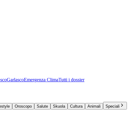
osco
Garlasco
Emergenza Clima
Tutti i dossier
estyle
Oroscopo
Salute
Skuola
Cultura
Animali
Speciali