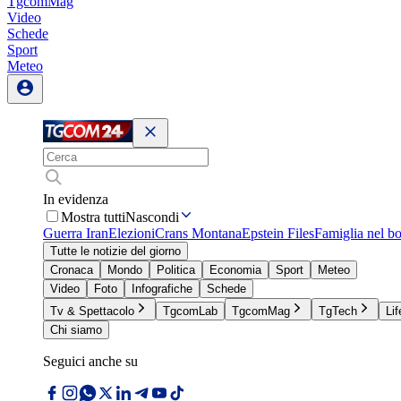
TgcomMag
Video
Schede
Sport
Meteo
In evidenza
Mostra tutti
Nascondi
Guerra Iran
Elezioni
Crans Montana
Epstein Files
Famiglia nel b
Tutte le notizie del giorno
Cronaca
Mondo
Politica
Economia
Sport
Meteo
Video
Foto
Infografiche
Schede
Tv & Spettacolo
TgcomLab
TgcomMag
TgTech
Lif
Chi siamo
Seguici anche su