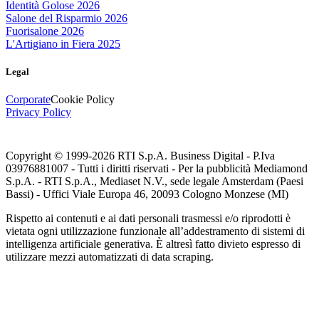
Identità Golose 2026
Salone del Risparmio 2026
Fuorisalone 2026
L'Artigiano in Fiera 2025
Legal
Corporate
Cookie Policy
Privacy Policy
Copyright © 1999-
2026
RTI S.p.A. Business Digital - P.Iva
03976881007 - Tutti i diritti riservati - Per la pubblicità Mediamond
S.p.A. - RTI S.p.A., Mediaset N.V., sede legale Amsterdam (Paesi
Bassi) - Uffici Viale Europa 46, 20093 Cologno Monzese (MI)
Rispetto ai contenuti e ai dati personali trasmessi e/o riprodotti è
vietata ogni utilizzazione funzionale all’addestramento di sistemi di
intelligenza artificiale generativa. È altresì fatto divieto espresso di
utilizzare mezzi automatizzati di data scraping.