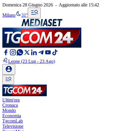
Domenica 28 Giugno 2026
-
Aggiornato alle
15:42
Milano
31°
Leone
(23 Lug - 23 Ago)
Ultim'ora
Cronaca
Mondo
Economia
TgcomLab
Televisione