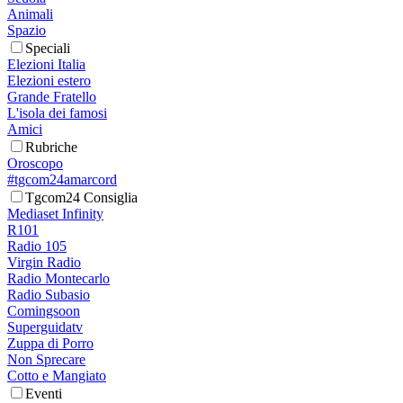
Animali
Spazio
Speciali
Elezioni Italia
Elezioni estero
Grande Fratello
L'isola dei famosi
Amici
Rubriche
Oroscopo
#tgcom24amarcord
Tgcom24 Consiglia
Mediaset Infinity
R101
Radio 105
Virgin Radio
Radio Montecarlo
Radio Subasio
Comingsoon
Superguidatv
Zuppa di Porro
Non Sprecare
Cotto e Mangiato
Eventi