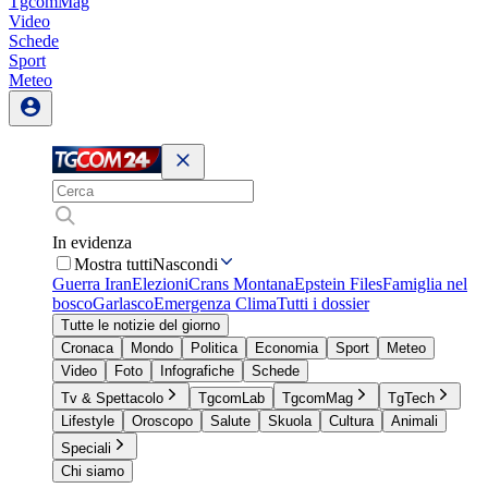
TgcomMag
Video
Schede
Sport
Meteo
In evidenza
Mostra tutti
Nascondi
Guerra Iran
Elezioni
Crans Montana
Epstein Files
Famiglia nel
bosco
Garlasco
Emergenza Clima
Tutti i dossier
Tutte le notizie del giorno
Cronaca
Mondo
Politica
Economia
Sport
Meteo
Video
Foto
Infografiche
Schede
Tv & Spettacolo
TgcomLab
TgcomMag
TgTech
Lifestyle
Oroscopo
Salute
Skuola
Cultura
Animali
Speciali
Chi siamo