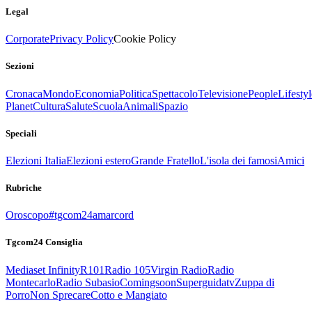
Legal
Corporate
Privacy Policy
Cookie Policy
Sezioni
Cronaca
Mondo
Economia
Politica
Spettacolo
Televisione
People
Lifestyl
Planet
Cultura
Salute
Scuola
Animali
Spazio
Speciali
Elezioni Italia
Elezioni estero
Grande Fratello
L'isola dei famosi
Amici
Rubriche
Oroscopo
#tgcom24amarcord
Tgcom24 Consiglia
Mediaset Infinity
R101
Radio 105
Virgin Radio
Radio
Montecarlo
Radio Subasio
Comingsoon
Superguidatv
Zuppa di
Porro
Non Sprecare
Cotto e Mangiato