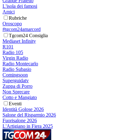
Grande Fratello
L'isola dei famosi
Amici
Rubriche
Oroscopo
#tgcom24amarcord
Tgcom24 Consiglia
Mediaset Infinity
R101
Radio 105
Virgin Radio
Radio Montecarlo
Radio Subasio
Comingsoon
Superguidatv
Zuppa di Porro
Non Sprecare
Cotto e Mangiato
Eventi
Identità Golose 2026
Salone del Risparmio 2026
Fuorisalone 2026
L'Artigiano in Fiera 2025