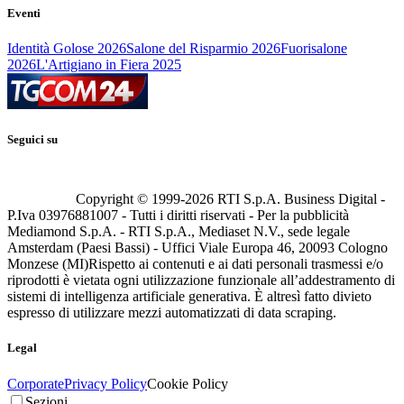
Eventi
Identità Golose 2026
Salone del Risparmio 2026
Fuorisalone
2026
L'Artigiano in Fiera 2025
Seguici su
Copyright © 1999-
2026
RTI S.p.A. Business Digital -
P.Iva 03976881007 - Tutti i diritti riservati - Per la pubblicità
Mediamond S.p.A. - RTI S.p.A., Mediaset N.V., sede legale
Amsterdam (Paesi Bassi) - Uffici Viale Europa 46, 20093 Cologno
Monzese (MI)
Rispetto ai contenuti e ai dati personali trasmessi e/o
riprodotti è vietata ogni utilizzazione funzionale all’addestramento di
sistemi di intelligenza artificiale generativa. È altresì fatto divieto
espresso di utilizzare mezzi automatizzati di data scraping.
Legal
Corporate
Privacy Policy
Cookie Policy
Sezioni