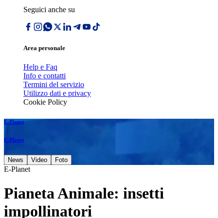
Seguici anche su
Area personale
Help e Faq
Info e contatti
Termini del servizio
Utilizzo dati e privacy
Cookie Policy
E-Planet
E-Planet
News
Video
Foto
E-Planet
Pianeta Animale: insetti
impollinatori