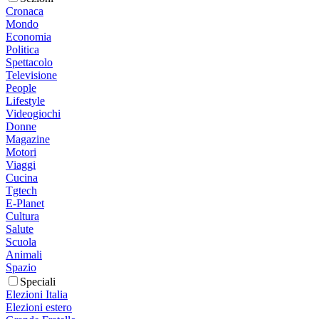
Cronaca
Mondo
Economia
Politica
Spettacolo
Televisione
People
Lifestyle
Videogiochi
Donne
Magazine
Motori
Viaggi
Cucina
Tgtech
E-Planet
Cultura
Salute
Scuola
Animali
Spazio
Speciali
Elezioni Italia
Elezioni estero