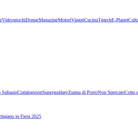
e
Videogiochi
Donne
Magazine
Motori
Viaggi
Cucina
Tgtech
E-Planet
Cult
 Subasio
Comingsoon
Superguidatv
Zuppa di Porro
Non Sprecare
Cotto 
tigiano in Fiera 2025