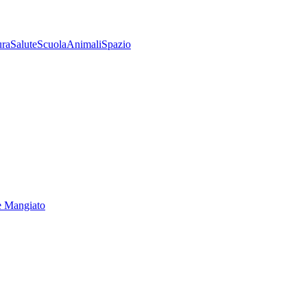
ura
Salute
Scuola
Animali
Spazio
e Mangiato