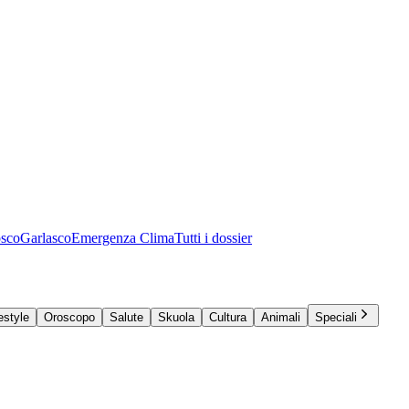
osco
Garlasco
Emergenza Clima
Tutti i dossier
estyle
Oroscopo
Salute
Skuola
Cultura
Animali
Speciali