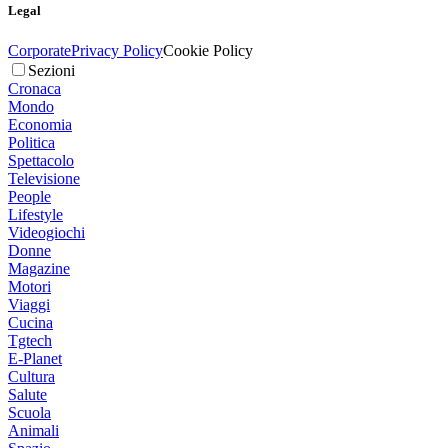
Legal
Corporate
Privacy Policy
Cookie Policy
Sezioni
Cronaca
Mondo
Economia
Politica
Spettacolo
Televisione
People
Lifestyle
Videogiochi
Donne
Magazine
Motori
Viaggi
Cucina
Tgtech
E-Planet
Cultura
Salute
Scuola
Animali