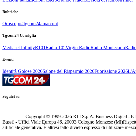
Rubriche
Oroscopo
#tgcom24amarcord
Tgcom24 Consiglia
Mediaset Infinity
R101
Radio 105
Virgin Radio
Radio Montecarlo
Radio
Eventi
Identità Golose 2026
Salone del Risparmio 2026
Fuorisalone 2026
L'Ar
Seguici su
Copyright © 1999-
2026
RTI S.p.A. Business Digital - P.I
Bassi) - Uffici Viale Europa 46, 20093 Cologno Monzese (MI)
Rispett
artificiale generativa. È altresì fatto divieto espresso di utilizzare mez