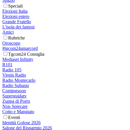
Spazio
Speciali
Elezioni Italia
Elezioni estero
Grande Fratello
L'isola dei famosi
Amici
Rubriche
Oroscopo
#tgcom24amarcord
Tgcom24 Consiglia
Mediaset Infinity
R101
Radio 105
Virgin Radio
Radio Montecarlo
Radio Subasio
Comingsoon
Superguidatv
Zuppa di Porro
Non Sprecare
Cotto e Mangiato
Eventi
Identità Golose 2026
Salone del Risparmio 2026