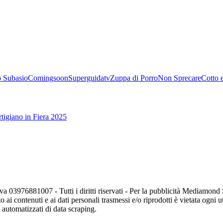
 Subasio
Comingsoon
Superguidatv
Zuppa di Porro
Non Sprecare
Cotto 
tigiano in Fiera 2025
va 03976881007 - Tutti i diritti riservati - Per la pubblicità Mediamon
o ai contenuti e ai dati personali trasmessi e/o riprodotti è vietata ogni 
zi automatizzati di data scraping.