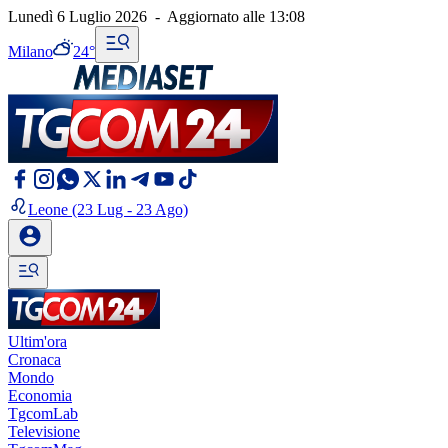
Lunedì 6 Luglio 2026
-
Aggiornato alle
13:08
Milano
24°
Leone
(23 Lug - 23 Ago)
Ultim'ora
Cronaca
Mondo
Economia
TgcomLab
Televisione