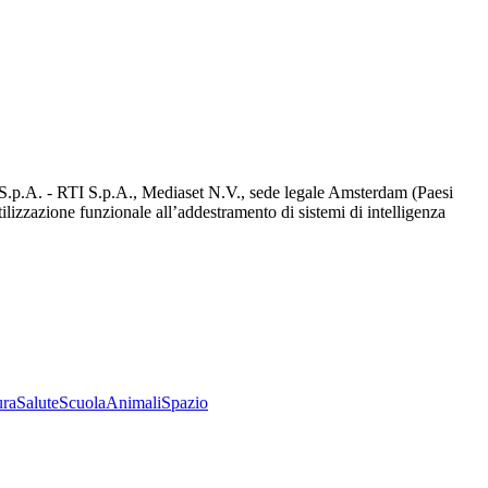
d S.p.A. - RTI S.p.A., Mediaset N.V., sede legale Amsterdam (Paesi
utilizzazione funzionale all’addestramento di sistemi di intelligenza
ura
Salute
Scuola
Animali
Spazio