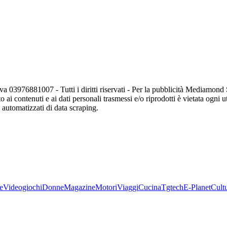
va 03976881007 - Tutti i diritti riservati - Per la pubblicità Mediamon
o ai contenuti e ai dati personali trasmessi e/o riprodotti è vietata ogni 
zi automatizzati di data scraping.
e
Videogiochi
Donne
Magazine
Motori
Viaggi
Cucina
Tgtech
E-Planet
Cult