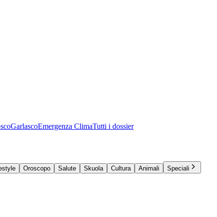
osco
Garlasco
Emergenza Clima
Tutti i dossier
estyle
Oroscopo
Salute
Skuola
Cultura
Animali
Speciali