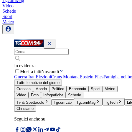
TgcomMag
Video
Schede
Sport
Meteo
In evidenza
Mostra tutti
Nascondi
Guerra Iran
Elezioni
Crans Montana
Epstein Files
Famiglia nel b
Tutte le notizie del giorno
Cronaca
Mondo
Politica
Economia
Sport
Meteo
Video
Foto
Infografiche
Schede
Tv & Spettacolo
TgcomLab
TgcomMag
TgTech
Lif
Chi siamo
Seguici anche su