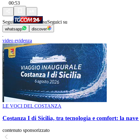
00:53
Segui
su
Seguici su
whatsapp
discover
video evidenza
LE VOCI DEL COSTANZA
Costanza I di Sicilia, tra tecnologia e comfort: la nav
contenuto sponsorizzato