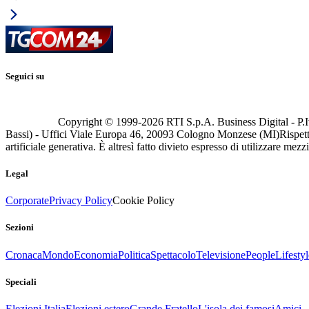
Seguici su
Copyright © 1999-
2026
RTI S.p.A. Business Digital - P.I
Bassi) - Uffici Viale Europa 46, 20093 Cologno Monzese (MI)
Rispett
artificiale generativa. È altresì fatto divieto espresso di utilizzare mez
Legal
Corporate
Privacy Policy
Cookie Policy
Sezioni
Cronaca
Mondo
Economia
Politica
Spettacolo
Televisione
People
Lifestyl
Speciali
Elezioni Italia
Elezioni estero
Grande Fratello
L'isola dei famosi
Amici