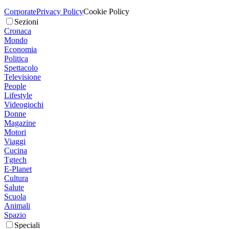
Corporate
Privacy Policy
Cookie Policy
Sezioni
Cronaca
Mondo
Economia
Politica
Spettacolo
Televisione
People
Lifestyle
Videogiochi
Donne
Magazine
Motori
Viaggi
Cucina
Tgtech
E-Planet
Cultura
Salute
Scuola
Animali
Spazio
Speciali