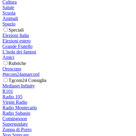
Cultura
Salute
Scuola
Animali
Spazio
Speciali
Elezioni Italia
Elezioni estero
Grande Fratello
L'isola dei famosi
Amici
Rubriche
Oroscopo
#tgcom24amarcord
Tgcom24 Consiglia
Mediaset Infinity
R101
Radio 105
Virgin Radio
Radio Montecarlo
Radio Subasio
Comingsoon
Superguidatv
Zuppa di Porro
Non Sprecare