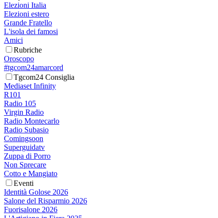
Elezioni Italia
Elezioni estero
Grande Fratello
L'isola dei famosi
Amici
Rubriche
Oroscopo
#tgcom24amarcord
Tgcom24 Consiglia
Mediaset Infinity
R101
Radio 105
Virgin Radio
Radio Montecarlo
Radio Subasio
Comingsoon
Superguidatv
Zuppa di Porro
Non Sprecare
Cotto e Mangiato
Eventi
Identità Golose 2026
Salone del Risparmio 2026
Fuorisalone 2026