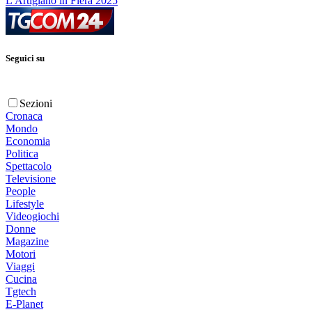
L'Artigiano in Fiera 2025
Seguici su
Sezioni
Cronaca
Mondo
Economia
Politica
Spettacolo
Televisione
People
Lifestyle
Videogiochi
Donne
Magazine
Motori
Viaggi
Cucina
Tgtech
E-Planet