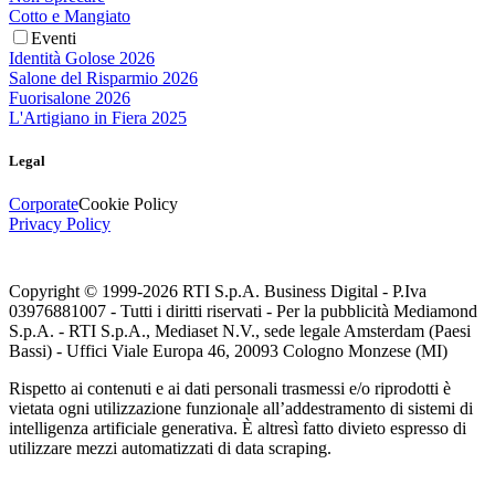
Cotto e Mangiato
Eventi
Identità Golose 2026
Salone del Risparmio 2026
Fuorisalone 2026
L'Artigiano in Fiera 2025
Legal
Corporate
Cookie Policy
Privacy Policy
Copyright © 1999-
2026
RTI S.p.A. Business Digital - P.Iva
03976881007 - Tutti i diritti riservati - Per la pubblicità Mediamond
S.p.A. - RTI S.p.A., Mediaset N.V., sede legale Amsterdam (Paesi
Bassi) - Uffici Viale Europa 46, 20093 Cologno Monzese (MI)
Rispetto ai contenuti e ai dati personali trasmessi e/o riprodotti è
vietata ogni utilizzazione funzionale all’addestramento di sistemi di
intelligenza artificiale generativa. È altresì fatto divieto espresso di
utilizzare mezzi automatizzati di data scraping.