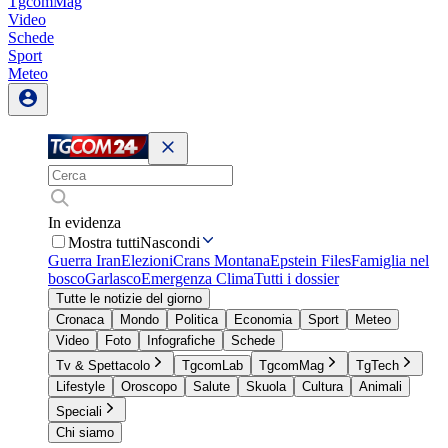
TgcomMag
Video
Schede
Sport
Meteo
In evidenza
Mostra tutti
Nascondi
Guerra Iran
Elezioni
Crans Montana
Epstein Files
Famiglia nel
bosco
Garlasco
Emergenza Clima
Tutti i dossier
Tutte le notizie del giorno
Cronaca
Mondo
Politica
Economia
Sport
Meteo
Video
Foto
Infografiche
Schede
Tv & Spettacolo
TgcomLab
TgcomMag
TgTech
Lifestyle
Oroscopo
Salute
Skuola
Cultura
Animali
Speciali
Chi siamo