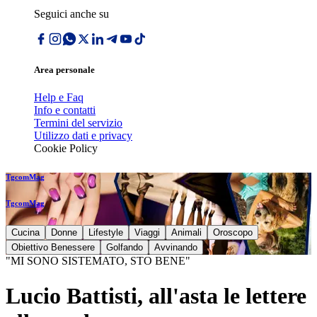
Seguici anche su
Area personale
Help e Faq
Info e contatti
Termini del servizio
Utilizzo dati e privacy
Cookie Policy
TgcomMag
TgcomMag
Cucina
Donne
Lifestyle
Viaggi
Animali
Oroscopo
Obiettivo Benessere
Golfando
Avvinando
"MI SONO SISTEMATO, STO BENE"
Lucio Battisti, all'asta le lettere