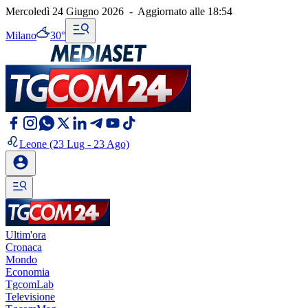
Mercoledì 24 Giugno 2026
-
Aggiornato alle
18:54
Milano
30°
Leone
(23 Lug - 23 Ago)
Ultim'ora
Cronaca
Mondo
Economia
TgcomLab
Televisione