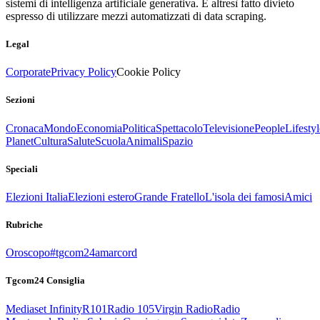
sistemi di intelligenza artificiale generativa. È altresì fatto divieto
espresso di utilizzare mezzi automatizzati di data scraping.
Legal
Corporate
Privacy Policy
Cookie Policy
Sezioni
Cronaca
Mondo
Economia
Politica
Spettacolo
Televisione
People
Lifestyl
Planet
Cultura
Salute
Scuola
Animali
Spazio
Speciali
Elezioni Italia
Elezioni estero
Grande Fratello
L'isola dei famosi
Amici
Rubriche
Oroscopo
#tgcom24amarcord
Tgcom24 Consiglia
Mediaset Infinity
R101
Radio 105
Virgin Radio
Radio