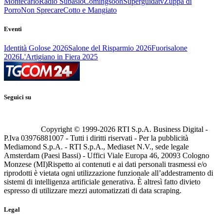
Montecarlo
Radio Subasio
Comingsoon
Superguidatv
Zuppa di
Porro
Non Sprecare
Cotto e Mangiato
Eventi
Identità Golose 2026
Salone del Risparmio 2026
Fuorisalone
2026
L'Artigiano in Fiera 2025
Seguici su
Copyright © 1999-
2026
RTI S.p.A. Business Digital -
P.Iva 03976881007 - Tutti i diritti riservati - Per la pubblicità
Mediamond S.p.A. - RTI S.p.A., Mediaset N.V., sede legale
Amsterdam (Paesi Bassi) - Uffici Viale Europa 46, 20093 Cologno
Monzese (MI)
Rispetto ai contenuti e ai dati personali trasmessi e/o
riprodotti è vietata ogni utilizzazione funzionale all’addestramento di
sistemi di intelligenza artificiale generativa. È altresì fatto divieto
espresso di utilizzare mezzi automatizzati di data scraping.
Legal