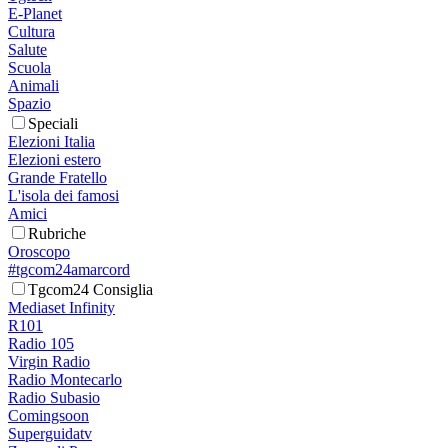
E-Planet
Cultura
Salute
Scuola
Animali
Spazio
Speciali
Elezioni Italia
Elezioni estero
Grande Fratello
L'isola dei famosi
Amici
Rubriche
Oroscopo
#tgcom24amarcord
Tgcom24 Consiglia
Mediaset Infinity
R101
Radio 105
Virgin Radio
Radio Montecarlo
Radio Subasio
Comingsoon
Superguidatv