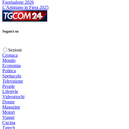
Fuorisalone 2026
L'Artigiano in Fiera 2025
Seguici su
Sezioni
Cronaca
Mondo
Economia
Politica
Spettacolo
Televisione
People
Lifestyle
Videogiochi
Donne
Magazine
Motori
Viaggi
Cucina
Tgtech