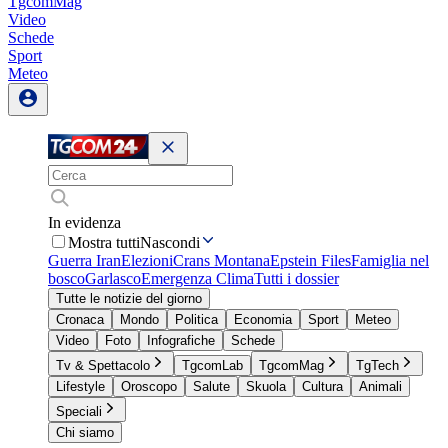
TgcomMag
Video
Schede
Sport
Meteo
In evidenza
Mostra tutti
Nascondi
Guerra Iran
Elezioni
Crans Montana
Epstein Files
Famiglia nel
bosco
Garlasco
Emergenza Clima
Tutti i dossier
Tutte le notizie del giorno
Cronaca
Mondo
Politica
Economia
Sport
Meteo
Video
Foto
Infografiche
Schede
Tv & Spettacolo
TgcomLab
TgcomMag
TgTech
Lifestyle
Oroscopo
Salute
Skuola
Cultura
Animali
Speciali
Chi siamo