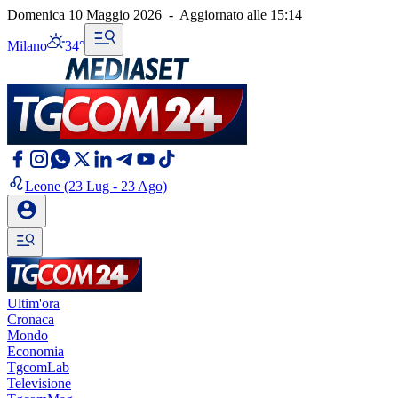
Domenica 10 Maggio 2026
-
Aggiornato alle
15:14
Milano
34°
Leone
(23 Lug - 23 Ago)
Ultim'ora
Cronaca
Mondo
Economia
TgcomLab
Televisione