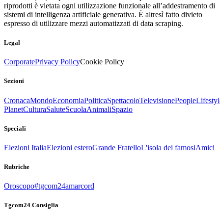
riprodotti è vietata ogni utilizzazione funzionale all’addestramento di
sistemi di intelligenza artificiale generativa. È altresì fatto divieto
espresso di utilizzare mezzi automatizzati di data scraping.
Legal
Corporate
Privacy Policy
Cookie Policy
Sezioni
Cronaca
Mondo
Economia
Politica
Spettacolo
Televisione
People
Lifestyl
Planet
Cultura
Salute
Scuola
Animali
Spazio
Speciali
Elezioni Italia
Elezioni estero
Grande Fratello
L'isola dei famosi
Amici
Rubriche
Oroscopo
#tgcom24amarcord
Tgcom24 Consiglia