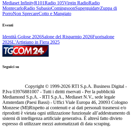
Mediaset Infinity
R101
Radio 105
Virgin Radio
Radio
Montecarlo
Radio Subasio
Comingsoon
Superguidatv
Zuppa di
Porro
Non Sprecare
Cotto e Mangiato
Eventi
Identità Golose 2026
Salone del Risparmio 2026
Fuorisalone
2026
L'Artigiano in Fiera 2025
Seguici su
Copyright © 1999-
2026
RTI S.p.A. Business Digital -
P.Iva 03976881007 - Tutti i diritti riservati - Per la pubblicità
Mediamond S.p.A. - RTI S.p.A., Mediaset N.V., sede legale
Amsterdam (Paesi Bassi) - Uffici Viale Europa 46, 20093 Cologno
Monzese (MI)
Rispetto ai contenuti e ai dati personali trasmessi e/o
riprodotti è vietata ogni utilizzazione funzionale all’addestramento di
sistemi di intelligenza artificiale generativa. È altresì fatto divieto
espresso di utilizzare mezzi automatizzati di data scraping.