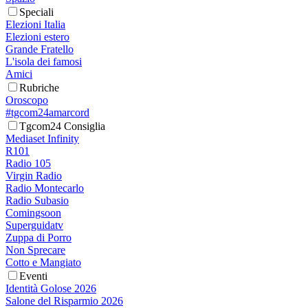
Speciali
Elezioni Italia
Elezioni estero
Grande Fratello
L'isola dei famosi
Amici
Rubriche
Oroscopo
#tgcom24amarcord
Tgcom24 Consiglia
Mediaset Infinity
R101
Radio 105
Virgin Radio
Radio Montecarlo
Radio Subasio
Comingsoon
Superguidatv
Zuppa di Porro
Non Sprecare
Cotto e Mangiato
Eventi
Identità Golose 2026
Salone del Risparmio 2026