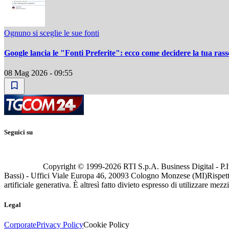
Ognuno si sceglie le sue fonti
Google lancia le "Fonti Preferite": ecco come decidere la tua ra
08 Mag 2026 - 09:55
Seguici su
Copyright © 1999-
2026
RTI S.p.A. Business Digital - P.I
Bassi) - Uffici Viale Europa 46, 20093 Cologno Monzese (MI)
Rispett
artificiale generativa. È altresì fatto divieto espresso di utilizzare mez
Legal
Corporate
Privacy Policy
Cookie Policy