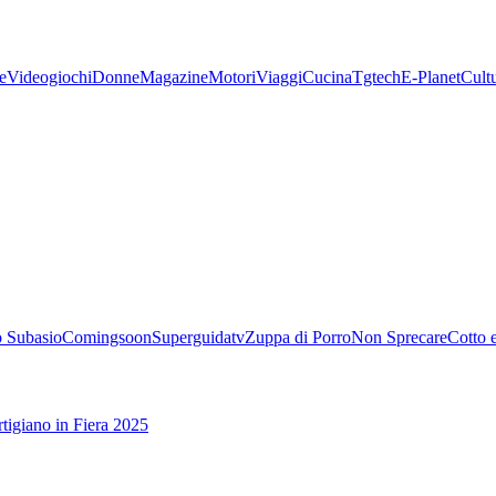
e
Videogiochi
Donne
Magazine
Motori
Viaggi
Cucina
Tgtech
E-Planet
Cult
 Subasio
Comingsoon
Superguidatv
Zuppa di Porro
Non Sprecare
Cotto 
tigiano in Fiera 2025