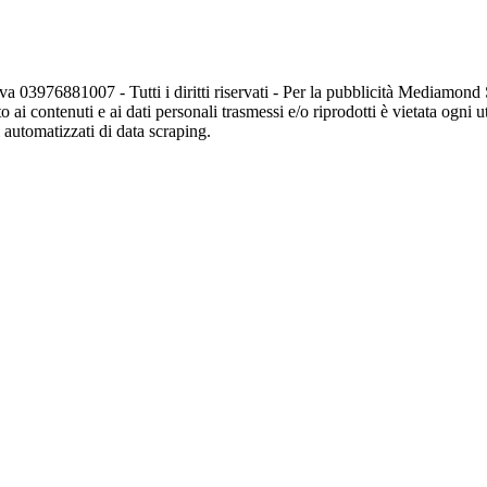
va 03976881007 - Tutti i diritti riservati - Per la pubblicità Mediamon
o ai contenuti e ai dati personali trasmessi e/o riprodotti è vietata ogni 
zi automatizzati di data scraping.