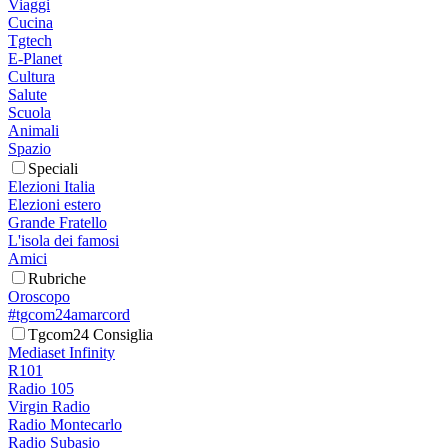
Viaggi
Cucina
Tgtech
E-Planet
Cultura
Salute
Scuola
Animali
Spazio
Speciali
Elezioni Italia
Elezioni estero
Grande Fratello
L'isola dei famosi
Amici
Rubriche
Oroscopo
#tgcom24amarcord
Tgcom24 Consiglia
Mediaset Infinity
R101
Radio 105
Virgin Radio
Radio Montecarlo
Radio Subasio