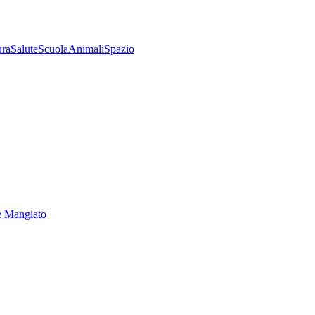
ura
Salute
Scuola
Animali
Spazio
e Mangiato