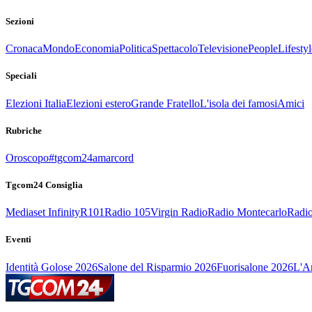
Sezioni
Cronaca
Mondo
Economia
Politica
Spettacolo
Televisione
People
Lifestyl
Speciali
Elezioni Italia
Elezioni estero
Grande Fratello
L'isola dei famosi
Amici
Rubriche
Oroscopo
#tgcom24amarcord
Tgcom24 Consiglia
Mediaset Infinity
R101
Radio 105
Virgin Radio
Radio Montecarlo
Radio
Eventi
Identità Golose 2026
Salone del Risparmio 2026
Fuorisalone 2026
L'Ar