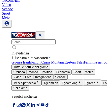
TgcomMag
Video
Schede
Sport
Meteo
In evidenza
Mostra tutti
Nascondi
Guerra Iran
Elezioni
Crans Montana
Epstein Files
Famiglia nel b
Tutte le notizie del giorno
Cronaca
Mondo
Politica
Economia
Sport
Meteo
Video
Foto
Infografiche
Schede
Tv & Spettacolo
TgcomLab
TgcomMag
TgTech
Lif
Chi siamo
Seguici anche su