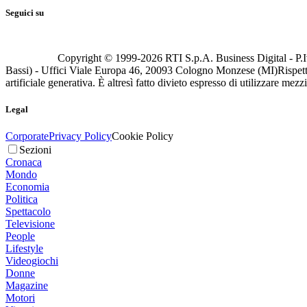
Seguici su
Copyright © 1999-
2026
RTI S.p.A. Business Digital - P.I
Bassi) - Uffici Viale Europa 46, 20093 Cologno Monzese (MI)
Rispett
artificiale generativa. È altresì fatto divieto espresso di utilizzare mez
Legal
Corporate
Privacy Policy
Cookie Policy
Sezioni
Cronaca
Mondo
Economia
Politica
Spettacolo
Televisione
People
Lifestyle
Videogiochi
Donne
Magazine
Motori