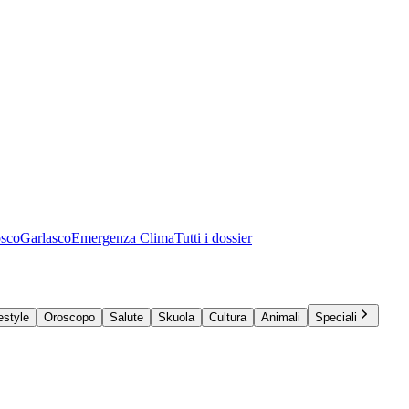
osco
Garlasco
Emergenza Clima
Tutti i dossier
estyle
Oroscopo
Salute
Skuola
Cultura
Animali
Speciali