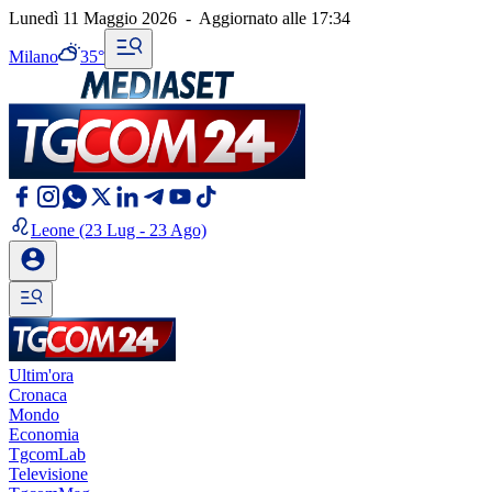
Lunedì 11 Maggio 2026
-
Aggiornato alle
17:34
Milano
35°
Leone
(23 Lug - 23 Ago)
Ultim'ora
Cronaca
Mondo
Economia
TgcomLab
Televisione