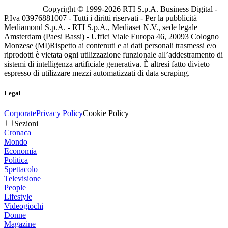
Copyright © 1999-
2026
RTI S.p.A. Business Digital -
P.Iva 03976881007 - Tutti i diritti riservati - Per la pubblicità
Mediamond S.p.A. - RTI S.p.A., Mediaset N.V., sede legale
Amsterdam (Paesi Bassi) - Uffici Viale Europa 46, 20093 Cologno
Monzese (MI)
Rispetto ai contenuti e ai dati personali trasmessi e/o
riprodotti è vietata ogni utilizzazione funzionale all’addestramento di
sistemi di intelligenza artificiale generativa. È altresì fatto divieto
espresso di utilizzare mezzi automatizzati di data scraping.
Legal
Corporate
Privacy Policy
Cookie Policy
Sezioni
Cronaca
Mondo
Economia
Politica
Spettacolo
Televisione
People
Lifestyle
Videogiochi
Donne
Magazine