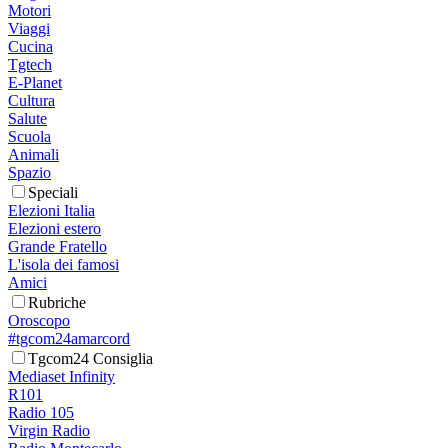
Motori
Viaggi
Cucina
Tgtech
E-Planet
Cultura
Salute
Scuola
Animali
Spazio
Speciali
Elezioni Italia
Elezioni estero
Grande Fratello
L'isola dei famosi
Amici
Rubriche
Oroscopo
#tgcom24amarcord
Tgcom24 Consiglia
Mediaset Infinity
R101
Radio 105
Virgin Radio