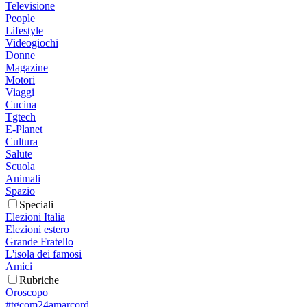
Televisione
People
Lifestyle
Videogiochi
Donne
Magazine
Motori
Viaggi
Cucina
Tgtech
E-Planet
Cultura
Salute
Scuola
Animali
Spazio
Speciali
Elezioni Italia
Elezioni estero
Grande Fratello
L'isola dei famosi
Amici
Rubriche
Oroscopo
#tgcom24amarcord