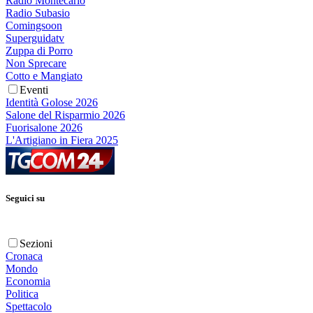
Radio Montecarlo
Radio Subasio
Comingsoon
Superguidatv
Zuppa di Porro
Non Sprecare
Cotto e Mangiato
Eventi
Identità Golose 2026
Salone del Risparmio 2026
Fuorisalone 2026
L'Artigiano in Fiera 2025
Seguici su
Sezioni
Cronaca
Mondo
Economia
Politica
Spettacolo