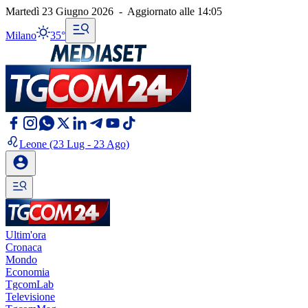
Martedì 23 Giugno 2026
-
Aggiornato alle
14:05
Milano
35°
Leone
(23 Lug - 23 Ago)
Ultim'ora
Cronaca
Mondo
Economia
TgcomLab
Televisione