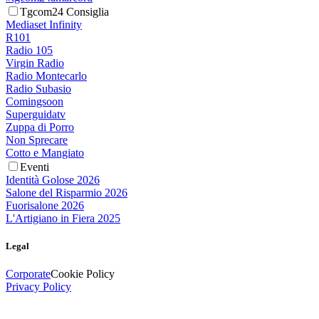
Tgcom24 Consiglia
Mediaset Infinity
R101
Radio 105
Virgin Radio
Radio Montecarlo
Radio Subasio
Comingsoon
Superguidatv
Zuppa di Porro
Non Sprecare
Cotto e Mangiato
Eventi
Identità Golose 2026
Salone del Risparmio 2026
Fuorisalone 2026
L'Artigiano in Fiera 2025
Legal
Corporate
Cookie Policy
Privacy Policy