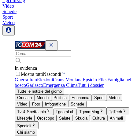
TgcomMag
Video
Schede
Sport
Meteo
In evidenza
Mostra tutti
Nascondi
Guerra Iran
Elezioni
Crans Montana
Epstein Files
Famiglia nel
bosco
Garlasco
Emergenza Clima
Tutti i dossier
Tutte le notizie del giorno
Cronaca
Mondo
Politica
Economia
Sport
Meteo
Video
Foto
Infografiche
Schede
Tv & Spettacolo
TgcomLab
TgcomMag
TgTech
Lifestyle
Oroscopo
Salute
Skuola
Cultura
Animali
Speciali
Chi siamo