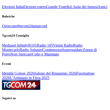
Elezioni Italia
Elezioni estero
Grande Fratello
L'isola dei famosi
Amici
Rubriche
Oroscopo
#tgcom24amarcord
Tgcom24 Consiglia
Mediaset Infinity
R101
Radio 105
Virgin Radio
Radio
Montecarlo
Radio Subasio
Comingsoon
Superguidatv
Zuppa di
Porro
Non Sprecare
Cotto e Mangiato
Eventi
Identità Golose 2026
Salone del Risparmio 2026
Fuorisalone
2026
L'Artigiano in Fiera 2025
Seguici su