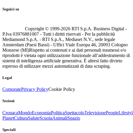
Seguici su
Copyright © 1999-
2026
RTI S.p.A. Business Digital -
P.Iva 03976881007 - Tutti i diritti riservati - Per la pubblicità
Mediamond S.p.A. - RTI S.p.A., Mediaset N.V., sede legale
Amsterdam (Paesi Bassi) - Uffici Viale Europa 46, 20093 Cologno
Monzese (MI)
Rispetto ai contenuti e ai dati personali trasmessi e/o
riprodotti è vietata ogni utilizzazione funzionale all’addestramento di
sistemi di intelligenza artificiale generativa. È altresì fatto divieto
espresso di utilizzare mezzi automatizzati di data scraping.
Legal
Corporate
Privacy Policy
Cookie Policy
Sezioni
Cronaca
Mondo
Economia
Politica
Spettacolo
Televisione
People
Lifestyl
Planet
Cultura
Salute
Scuola
Animali
Spazio
Speciali