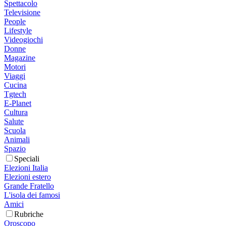
Spettacolo
Televisione
People
Lifestyle
Videogiochi
Donne
Magazine
Motori
Viaggi
Cucina
Tgtech
E-Planet
Cultura
Salute
Scuola
Animali
Spazio
Speciali
Elezioni Italia
Elezioni estero
Grande Fratello
L'isola dei famosi
Amici
Rubriche
Oroscopo