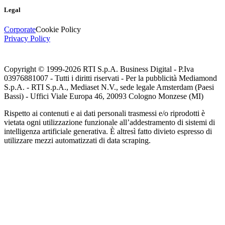
Legal
Corporate
Cookie Policy
Privacy Policy
Copyright © 1999-
2026
RTI S.p.A. Business Digital - P.Iva
03976881007 - Tutti i diritti riservati - Per la pubblicità Mediamond
S.p.A. - RTI S.p.A., Mediaset N.V., sede legale Amsterdam (Paesi
Bassi) - Uffici Viale Europa 46, 20093 Cologno Monzese (MI)
Rispetto ai contenuti e ai dati personali trasmessi e/o riprodotti è
vietata ogni utilizzazione funzionale all’addestramento di sistemi di
intelligenza artificiale generativa. È altresì fatto divieto espresso di
utilizzare mezzi automatizzati di data scraping.