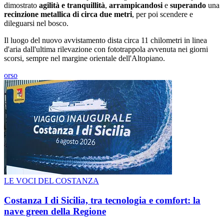
dimostrato
agilità e tranquillità
,
arrampicandosi
e
superando
una
recinzione metallica di circa due metri
, per poi scendere e
dileguarsi nel bosco.
Il luogo del nuovo avvistamento dista circa 11 chilometri in linea
d'aria dall'ultima rilevazione con fototrappola avvenuta nei giorni
scorsi, sempre nel margine orientale dell'Altopiano.
orso
LE VOCI DEL COSTANZA
Costanza I di Sicilia, tra tecnologia e comfort: la
nave green della Regione