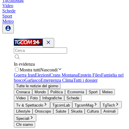
TgcomMag
Video
Schede
Sport
Meteo
In evidenza
Mostra tutti
Nascondi
Guerra Iran
Elezioni
Crans Montana
Epstein Files
Famiglia nel
bosco
Garlasco
Emergenza Clima
Tutti i dossier
Tutte le notizie del giorno
Cronaca
Mondo
Politica
Economia
Sport
Meteo
Video
Foto
Infografiche
Schede
Tv & Spettacolo
TgcomLab
TgcomMag
TgTech
Lifestyle
Oroscopo
Salute
Skuola
Cultura
Animali
Speciali
Chi siamo