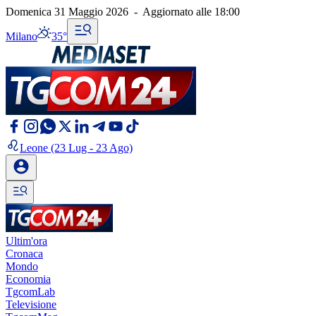
Domenica 31 Maggio 2026
-
Aggiornato alle
18:00
Milano
35°
Leone
(23 Lug - 23 Ago)
Ultim'ora
Cronaca
Mondo
Economia
TgcomLab
Televisione