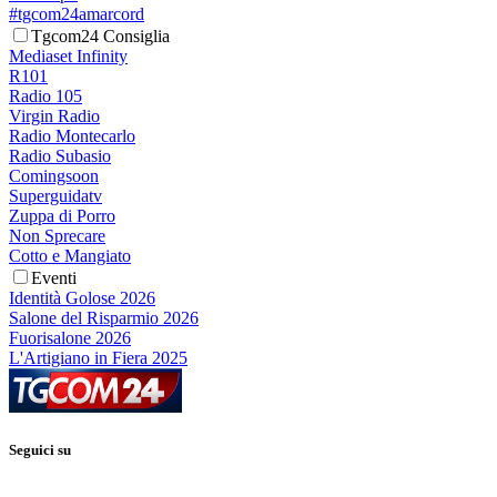
#tgcom24amarcord
Tgcom24 Consiglia
Mediaset Infinity
R101
Radio 105
Virgin Radio
Radio Montecarlo
Radio Subasio
Comingsoon
Superguidatv
Zuppa di Porro
Non Sprecare
Cotto e Mangiato
Eventi
Identità Golose 2026
Salone del Risparmio 2026
Fuorisalone 2026
L'Artigiano in Fiera 2025
Seguici su