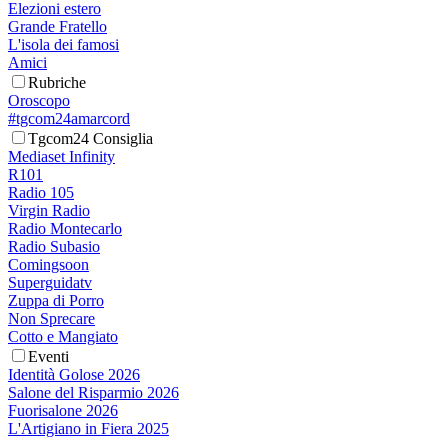
Elezioni estero
Grande Fratello
L'isola dei famosi
Amici
Rubriche
Oroscopo
#tgcom24amarcord
Tgcom24 Consiglia
Mediaset Infinity
R101
Radio 105
Virgin Radio
Radio Montecarlo
Radio Subasio
Comingsoon
Superguidatv
Zuppa di Porro
Non Sprecare
Cotto e Mangiato
Eventi
Identità Golose 2026
Salone del Risparmio 2026
Fuorisalone 2026
L'Artigiano in Fiera 2025