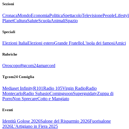
Sezioni
Cronaca
Mondo
Economia
Politica
Spettacolo
Televisione
People
Lifestyl
Planet
Cultura
Salute
Scuola
Animali
Spazio
Speciali
Elezioni Italia
Elezioni estero
Grande Fratello
L'isola dei famosi
Amici
Rubriche
Oroscopo
#tgcom24amarcord
Tgcom24 Consiglia
Mediaset Infinity
R101
Radio 105
Virgin Radio
Radio
Montecarlo
Radio Subasio
Comingsoon
Superguidatv
Zuppa di
Porro
Non Sprecare
Cotto e Mangiato
Eventi
Identità Golose 2026
Salone del Risparmio 2026
Fuorisalone
2026
L'Artigiano in Fiera 2025