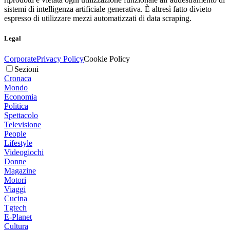
sistemi di intelligenza artificiale generativa. È altresì fatto divieto
espresso di utilizzare mezzi automatizzati di data scraping.
Legal
Corporate
Privacy Policy
Cookie Policy
Sezioni
Cronaca
Mondo
Economia
Politica
Spettacolo
Televisione
People
Lifestyle
Videogiochi
Donne
Magazine
Motori
Viaggi
Cucina
Tgtech
E-Planet
Cultura