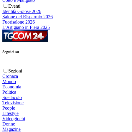
Cotto e Mangiato
Eventi
Identità Golose 2026
Salone del Risparmio 2026
Fuorisalone 2026
L'Artigiano in Fiera 2025
Seguici su
Sezioni
Cronaca
Mondo
Economia
Politica
Spettacolo
Televisione
People
Lifestyle
Videogiochi
Donne
Magazine