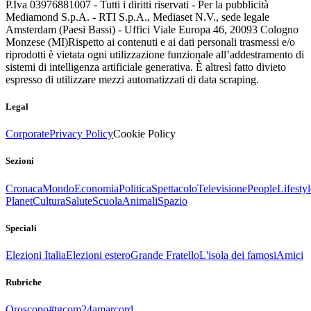
P.Iva 03976881007 - Tutti i diritti riservati - Per la pubblicità
Mediamond S.p.A. - RTI S.p.A., Mediaset N.V., sede legale
Amsterdam (Paesi Bassi) - Uffici Viale Europa 46, 20093 Cologno
Monzese (MI)
Rispetto ai contenuti e ai dati personali trasmessi e/o
riprodotti è vietata ogni utilizzazione funzionale all’addestramento di
sistemi di intelligenza artificiale generativa. È altresì fatto divieto
espresso di utilizzare mezzi automatizzati di data scraping.
Legal
Corporate
Privacy Policy
Cookie Policy
Sezioni
Cronaca
Mondo
Economia
Politica
Spettacolo
Televisione
People
Lifestyl
Planet
Cultura
Salute
Scuola
Animali
Spazio
Speciali
Elezioni Italia
Elezioni estero
Grande Fratello
L'isola dei famosi
Amici
Rubriche
Oroscopo
#tgcom24amarcord