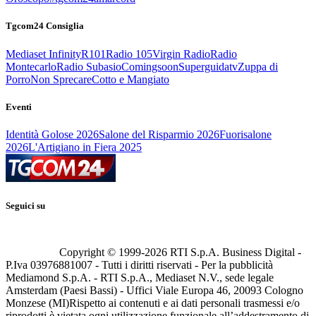
Tgcom24 Consiglia
Mediaset Infinity
R101
Radio 105
Virgin Radio
Radio
Montecarlo
Radio Subasio
Comingsoon
Superguidatv
Zuppa di
Porro
Non Sprecare
Cotto e Mangiato
Eventi
Identità Golose 2026
Salone del Risparmio 2026
Fuorisalone
2026
L'Artigiano in Fiera 2025
Seguici su
Copyright © 1999-
2026
RTI S.p.A. Business Digital -
P.Iva 03976881007 - Tutti i diritti riservati - Per la pubblicità
Mediamond S.p.A. - RTI S.p.A., Mediaset N.V., sede legale
Amsterdam (Paesi Bassi) - Uffici Viale Europa 46, 20093 Cologno
Monzese (MI)
Rispetto ai contenuti e ai dati personali trasmessi e/o
riprodotti è vietata ogni utilizzazione funzionale all’addestramento di