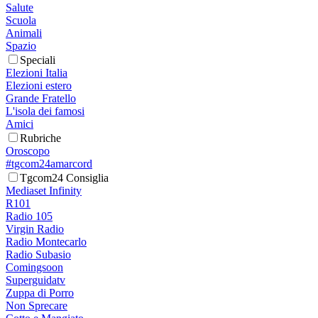
Salute
Scuola
Animali
Spazio
Speciali
Elezioni Italia
Elezioni estero
Grande Fratello
L'isola dei famosi
Amici
Rubriche
Oroscopo
#tgcom24amarcord
Tgcom24 Consiglia
Mediaset Infinity
R101
Radio 105
Virgin Radio
Radio Montecarlo
Radio Subasio
Comingsoon
Superguidatv
Zuppa di Porro
Non Sprecare