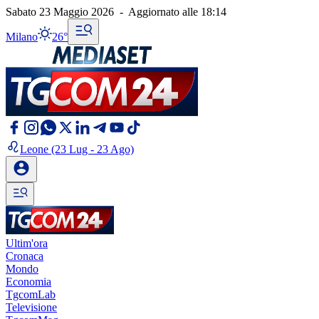
Sabato 23 Maggio 2026
-
Aggiornato alle
18:14
Milano
26°
Leone
(23 Lug - 23 Ago)
Ultim'ora
Cronaca
Mondo
Economia
TgcomLab
Televisione