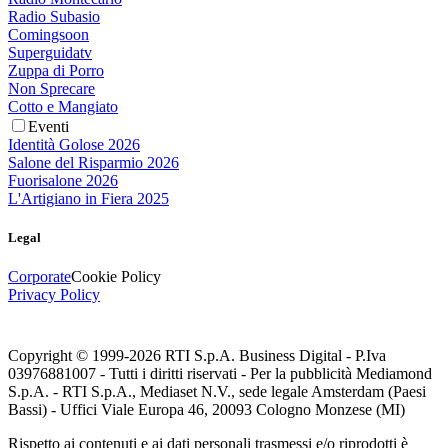
Radio Subasio
Comingsoon
Superguidatv
Zuppa di Porro
Non Sprecare
Cotto e Mangiato
Eventi
Identità Golose 2026
Salone del Risparmio 2026
Fuorisalone 2026
L'Artigiano in Fiera 2025
Legal
Corporate
Cookie Policy
Privacy Policy
Copyright © 1999-
2026
RTI S.p.A. Business Digital - P.Iva
03976881007 - Tutti i diritti riservati - Per la pubblicità Mediamond
S.p.A. - RTI S.p.A., Mediaset N.V., sede legale Amsterdam (Paesi
Bassi) - Uffici Viale Europa 46, 20093 Cologno Monzese (MI)
Rispetto ai contenuti e ai dati personali trasmessi e/o riprodotti è