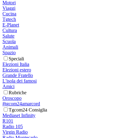
Motori
Viaggi
Cucina
Tgtech
E-Planet
Cultura
Salute
Scuola
Animali
Spazio
Speciali
Elezioni Italia
Elezioni estero
Grande Fratello
L'isola dei famosi
Amici
Rubriche
Oroscopo
#tgcom24amarcord
Tgcom24 Consiglia
Mediaset Infinity
R101
Radio 105
Virgin Radio
Radio Montecarlo