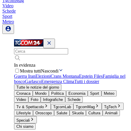
TgcomMag
Video
Schede
Sport
Meteo
In evidenza
Mostra tutti
Nascondi
Guerra Iran
Elezioni
Crans Montana
Epstein Files
Famiglia nel
bosco
Garlasco
Emergenza Clima
Tutti i dossier
Tutte le notizie del giorno
Cronaca
Mondo
Politica
Economia
Sport
Meteo
Video
Foto
Infografiche
Schede
Tv & Spettacolo
TgcomLab
TgcomMag
TgTech
Lifestyle
Oroscopo
Salute
Skuola
Cultura
Animali
Speciali
Chi siamo