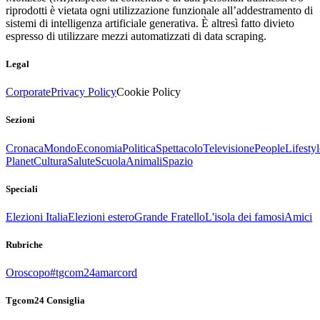
riprodotti è vietata ogni utilizzazione funzionale all’addestramento di
sistemi di intelligenza artificiale generativa. È altresì fatto divieto
espresso di utilizzare mezzi automatizzati di data scraping.
Legal
Corporate
Privacy Policy
Cookie Policy
Sezioni
Cronaca
Mondo
Economia
Politica
Spettacolo
Televisione
People
Lifestyl
Planet
Cultura
Salute
Scuola
Animali
Spazio
Speciali
Elezioni Italia
Elezioni estero
Grande Fratello
L'isola dei famosi
Amici
Rubriche
Oroscopo
#tgcom24amarcord
Tgcom24 Consiglia