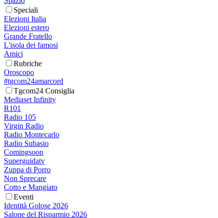
Spazio
Speciali
Elezioni Italia
Elezioni estero
Grande Fratello
L'isola dei famosi
Amici
Rubriche
Oroscopo
#tgcom24amarcord
Tgcom24 Consiglia
Mediaset Infinity
R101
Radio 105
Virgin Radio
Radio Montecarlo
Radio Subasio
Comingsoon
Superguidatv
Zuppa di Porro
Non Sprecare
Cotto e Mangiato
Eventi
Identità Golose 2026
Salone del Risparmio 2026