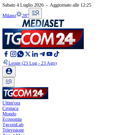
Sabato 4 Luglio 2026
-
Aggiornato alle
12:25
Milano
28°
Leone
(23 Lug - 23 Ago)
Ultim'ora
Cronaca
Mondo
Economia
TgcomLab
Televisione