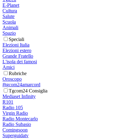
E-Planet
Cultura
Salute
Scuola
Animali
Spazio
Speciali
Elezioni Italia
Elezioni estero
Grande Fratello
L'isola dei famosi
Amici
Rubriche
Oroscopo
#tgcom24amarcord
Tgcom24 Consiglia
Mediaset Infinity
R101
Radio 105
Virgin Radio
Radio Montecarlo
Radio Subasio
Comingsoon
Superguidatv