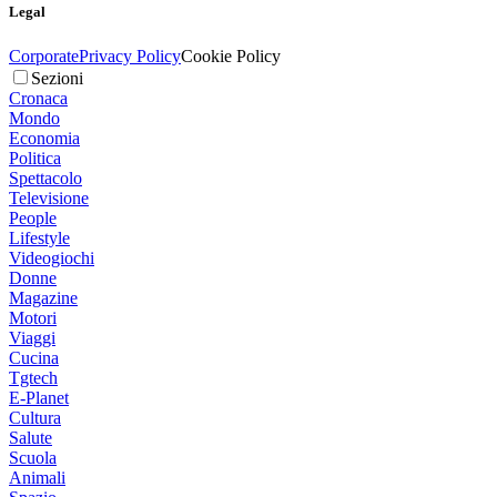
Legal
Corporate
Privacy Policy
Cookie Policy
Sezioni
Cronaca
Mondo
Economia
Politica
Spettacolo
Televisione
People
Lifestyle
Videogiochi
Donne
Magazine
Motori
Viaggi
Cucina
Tgtech
E-Planet
Cultura
Salute
Scuola
Animali