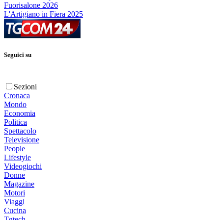
Fuorisalone 2026
L'Artigiano in Fiera 2025
Seguici su
Sezioni
Cronaca
Mondo
Economia
Politica
Spettacolo
Televisione
People
Lifestyle
Videogiochi
Donne
Magazine
Motori
Viaggi
Cucina
Tgtech