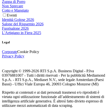
Zuppa di Porro
Non Sprecare
Cotto e Mangiato
Eventi
Identità Golose 2026
Salone del Risparmio 2026
Fuorisalone 2026
L'Artigiano in Fiera 2025
Legal
Corporate
Cookie Policy
Privacy Policy
Copyright © 1999-
2026
RTI S.p.A. Business Digital - P.Iva
03976881007 - Tutti i diritti riservati - Per la pubblicità Mediamond
S.p.A. - RTI S.p.A., Mediaset N.V., sede legale Amsterdam (Paesi
Bassi) - Uffici Viale Europa 46, 20093 Cologno Monzese (MI)
Rispetto ai contenuti e ai dati personali trasmessi e/o riprodotti è
vietata ogni utilizzazione funzionale all’addestramento di sistemi di
intelligenza artificiale generativa. È altresì fatto divieto espresso di
utilizzare mezzi automatizzati di data scraping.