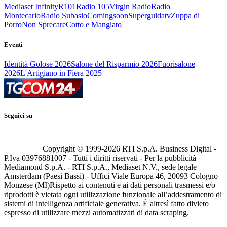
Mediaset Infinity
R101
Radio 105
Virgin Radio
Radio
Montecarlo
Radio Subasio
Comingsoon
Superguidatv
Zuppa di
Porro
Non Sprecare
Cotto e Mangiato
Eventi
Identità Golose 2026
Salone del Risparmio 2026
Fuorisalone
2026
L'Artigiano in Fiera 2025
Seguici su
Copyright © 1999-
2026
RTI S.p.A. Business Digital -
P.Iva 03976881007 - Tutti i diritti riservati - Per la pubblicità
Mediamond S.p.A. - RTI S.p.A., Mediaset N.V., sede legale
Amsterdam (Paesi Bassi) - Uffici Viale Europa 46, 20093 Cologno
Monzese (MI)
Rispetto ai contenuti e ai dati personali trasmessi e/o
riprodotti è vietata ogni utilizzazione funzionale all’addestramento di
sistemi di intelligenza artificiale generativa. È altresì fatto divieto
espresso di utilizzare mezzi automatizzati di data scraping.