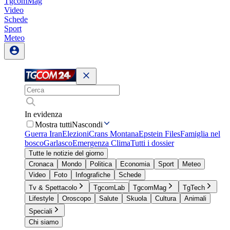
TgcomMag
Video
Schede
Sport
Meteo
In evidenza
Mostra tutti
Nascondi
Guerra Iran
Elezioni
Crans Montana
Epstein Files
Famiglia nel
bosco
Garlasco
Emergenza Clima
Tutti i dossier
Tutte le notizie del giorno
Cronaca
Mondo
Politica
Economia
Sport
Meteo
Video
Foto
Infografiche
Schede
Tv & Spettacolo
TgcomLab
TgcomMag
TgTech
Lifestyle
Oroscopo
Salute
Skuola
Cultura
Animali
Speciali
Chi siamo