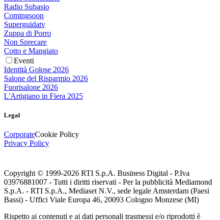
Radio Subasio
Comingsoon
Superguidatv
Zuppa di Porro
Non Sprecare
Cotto e Mangiato
Eventi
Identità Golose 2026
Salone del Risparmio 2026
Fuorisalone 2026
L'Artigiano in Fiera 2025
Legal
Corporate
Cookie Policy
Privacy Policy
Copyright © 1999-
2026
RTI S.p.A. Business Digital - P.Iva
03976881007 - Tutti i diritti riservati - Per la pubblicità Mediamond
S.p.A. - RTI S.p.A., Mediaset N.V., sede legale Amsterdam (Paesi
Bassi) - Uffici Viale Europa 46, 20093 Cologno Monzese (MI)
Rispetto ai contenuti e ai dati personali trasmessi e/o riprodotti è