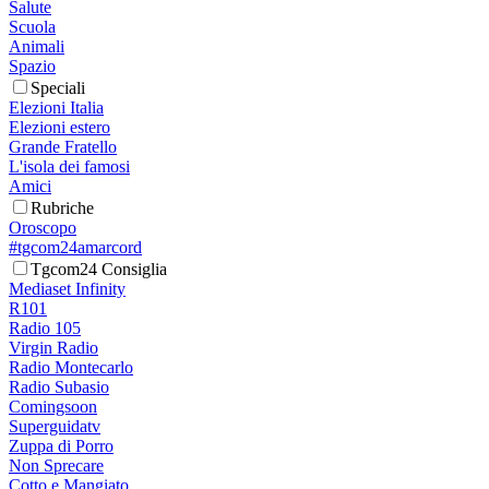
Salute
Scuola
Animali
Spazio
Speciali
Elezioni Italia
Elezioni estero
Grande Fratello
L'isola dei famosi
Amici
Rubriche
Oroscopo
#tgcom24amarcord
Tgcom24 Consiglia
Mediaset Infinity
R101
Radio 105
Virgin Radio
Radio Montecarlo
Radio Subasio
Comingsoon
Superguidatv
Zuppa di Porro
Non Sprecare
Cotto e Mangiato