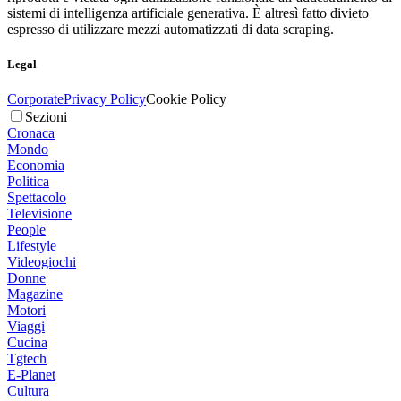
sistemi di intelligenza artificiale generativa. È altresì fatto divieto
espresso di utilizzare mezzi automatizzati di data scraping.
Legal
Corporate
Privacy Policy
Cookie Policy
Sezioni
Cronaca
Mondo
Economia
Politica
Spettacolo
Televisione
People
Lifestyle
Videogiochi
Donne
Magazine
Motori
Viaggi
Cucina
Tgtech
E-Planet
Cultura