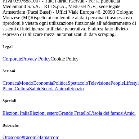
P.Iva 03976881007 - Tutti i diritti riservati - Per la pubblicità
Mediamond S.p.A. - RTI S.p.A., Mediaset N.V., sede legale
Amsterdam (Paesi Bassi) - Uffici Viale Europa 46, 20093 Cologno
Monzese (MI)
Rispetto ai contenuti e ai dati personali trasmessi e/o
riprodotti è vietata ogni utilizzazione funzionale all’addestramento di
sistemi di intelligenza artificiale generativa. È altresì fatto divieto
espresso di utilizzare mezzi automatizzati di data scraping.
Legal
Corporate
Privacy Policy
Cookie Policy
Sezioni
Cronaca
Mondo
Economia
Politica
Spettacolo
Televisione
People
Lifestyl
Planet
Cultura
Salute
Scuola
Animali
Spazio
Speciali
Elezioni Italia
Elezioni estero
Grande Fratello
L'isola dei famosi
Amici
Rubriche
Oroscopo
#tgcom24amarcord