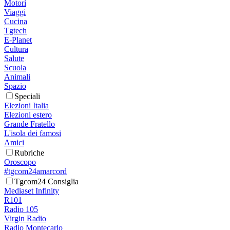
Motori
Viaggi
Cucina
Tgtech
E-Planet
Cultura
Salute
Scuola
Animali
Spazio
Speciali
Elezioni Italia
Elezioni estero
Grande Fratello
L'isola dei famosi
Amici
Rubriche
Oroscopo
#tgcom24amarcord
Tgcom24 Consiglia
Mediaset Infinity
R101
Radio 105
Virgin Radio
Radio Montecarlo