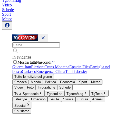
TgcomMag
Video
Schede
Sport
Meteo
In evidenza
Mostra tutti
Nascondi
Guerra Iran
Elezioni
Crans Montana
Epstein Files
Famiglia nel
bosco
Garlasco
Emergenza Clima
Tutti i dossier
Tutte le notizie del giorno
Cronaca
Mondo
Politica
Economia
Sport
Meteo
Video
Foto
Infografiche
Schede
Tv & Spettacolo
TgcomLab
TgcomMag
TgTech
Lifestyle
Oroscopo
Salute
Skuola
Cultura
Animali
Speciali
Chi siamo