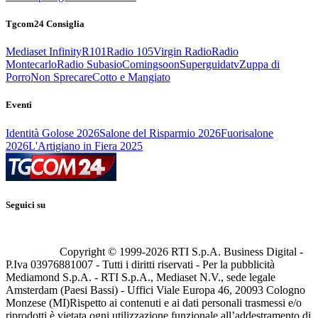
Tgcom24 Consiglia
Mediaset Infinity
R101
Radio 105
Virgin Radio
Radio
Montecarlo
Radio Subasio
Comingsoon
Superguidatv
Zuppa di
Porro
Non Sprecare
Cotto e Mangiato
Eventi
Identità Golose 2026
Salone del Risparmio 2026
Fuorisalone
2026
L'Artigiano in Fiera 2025
Seguici su
Copyright © 1999-
2026
RTI S.p.A. Business Digital -
P.Iva 03976881007 - Tutti i diritti riservati - Per la pubblicità
Mediamond S.p.A. - RTI S.p.A., Mediaset N.V., sede legale
Amsterdam (Paesi Bassi) - Uffici Viale Europa 46, 20093 Cologno
Monzese (MI)
Rispetto ai contenuti e ai dati personali trasmessi e/o
riprodotti è vietata ogni utilizzazione funzionale all’addestramento di