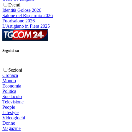
Eventi
Identità Golose 2026
Salone del Risparmio 2026
Fuorisalone 2026
L'Artigiano in Fiera 2025
Seguici su
Sezioni
Cronaca
Mondo
Economia
Politica
Spettacolo
Televisione
People
Lifestyle
Videogiochi
Donne
Magazine