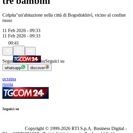
tre bambini
Colpita"un'abitazione nella città di Bogodukhivì, vicino al confine
russo
11 Feb 2026 - 09:33
11 Feb 2026 - 09:33
00:41
Segui
su
Seguici su
whatsapp
discover
ucraina
russia
Seguici su
Copyright © 1999-
2026
RTI S.p.A. Business Digital -