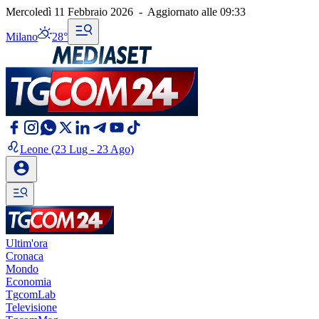
Mercoledì 11 Febbraio 2026
-
Aggiornato alle
09:33
Milano
28°
Leone
(23 Lug - 23 Ago)
Ultim'ora
Cronaca
Mondo
Economia
TgcomLab
Televisione