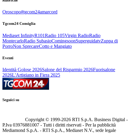
Rubriche
Oroscopo
#tgcom24amarcord
Tgcom24 Consiglia
Mediaset Infinity
R101
Radio 105
Virgin Radio
Radio
Montecarlo
Radio Subasio
Comingsoon
Superguidatv
Zuppa di
Porro
Non Sprecare
Cotto e Mangiato
Eventi
Identità Golose 2026
Salone del Risparmio 2026
Fuorisalone
2026
L'Artigiano in Fiera 2025
Seguici su
Copyright © 1999-
2026
RTI S.p.A. Business Digital -
P.Iva 03976881007 - Tutti i diritti riservati - Per la pubblicità
Mediamond S.p.A. - RTI S.p.A., Mediaset N.V., sede legale