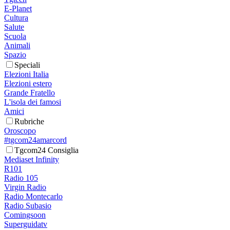
E-Planet
Cultura
Salute
Scuola
Animali
Spazio
Speciali
Elezioni Italia
Elezioni estero
Grande Fratello
L'isola dei famosi
Amici
Rubriche
Oroscopo
#tgcom24amarcord
Tgcom24 Consiglia
Mediaset Infinity
R101
Radio 105
Virgin Radio
Radio Montecarlo
Radio Subasio
Comingsoon
Superguidatv