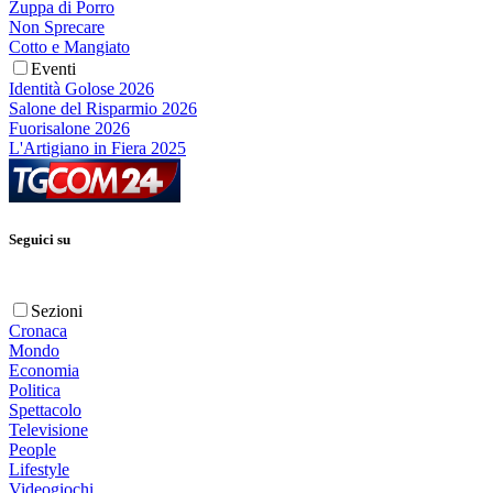
Zuppa di Porro
Non Sprecare
Cotto e Mangiato
Eventi
Identità Golose 2026
Salone del Risparmio 2026
Fuorisalone 2026
L'Artigiano in Fiera 2025
Seguici su
Sezioni
Cronaca
Mondo
Economia
Politica
Spettacolo
Televisione
People
Lifestyle
Videogiochi