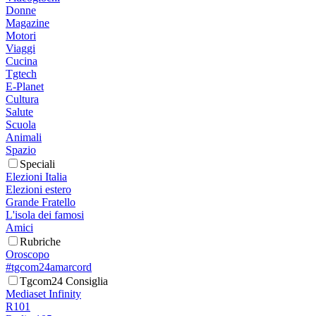
Donne
Magazine
Motori
Viaggi
Cucina
Tgtech
E-Planet
Cultura
Salute
Scuola
Animali
Spazio
Speciali
Elezioni Italia
Elezioni estero
Grande Fratello
L'isola dei famosi
Amici
Rubriche
Oroscopo
#tgcom24amarcord
Tgcom24 Consiglia
Mediaset Infinity
R101