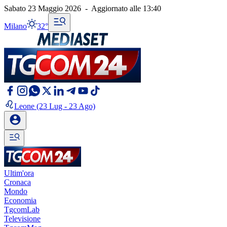
Sabato 23 Maggio 2026
-
Aggiornato alle
13:40
Milano
32°
Leone
(23 Lug - 23 Ago)
Ultim'ora
Cronaca
Mondo
Economia
TgcomLab
Televisione