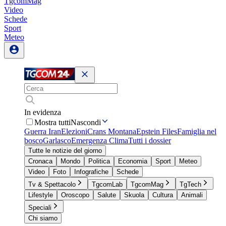
TgcomMag
Video
Schede
Sport
Meteo
In evidenza
Mostra tutti
Nascondi
Guerra Iran
Elezioni
Crans Montana
Epstein Files
Famiglia nel
bosco
Garlasco
Emergenza Clima
Tutti i dossier
Tutte le notizie del giorno
Cronaca
Mondo
Politica
Economia
Sport
Meteo
Video
Foto
Infografiche
Schede
Tv & Spettacolo
TgcomLab
TgcomMag
TgTech
Lifestyle
Oroscopo
Salute
Skuola
Cultura
Animali
Speciali
Chi siamo