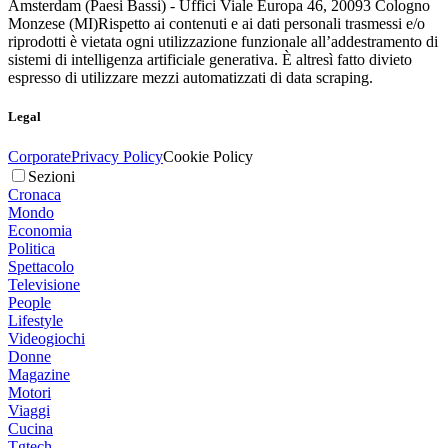
Amsterdam (Paesi Bassi) - Uffici Viale Europa 46, 20093 Cologno
Monzese (MI)
Rispetto ai contenuti e ai dati personali trasmessi e/o
riprodotti è vietata ogni utilizzazione funzionale all’addestramento di
sistemi di intelligenza artificiale generativa. È altresì fatto divieto
espresso di utilizzare mezzi automatizzati di data scraping.
Legal
Corporate
Privacy Policy
Cookie Policy
Sezioni
Cronaca
Mondo
Economia
Politica
Spettacolo
Televisione
People
Lifestyle
Videogiochi
Donne
Magazine
Motori
Viaggi
Cucina
Tgtech