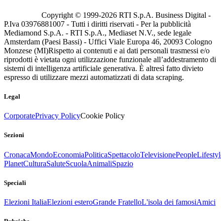
Copyright © 1999-
2026
RTI S.p.A. Business Digital -
P.Iva 03976881007 - Tutti i diritti riservati - Per la pubblicità
Mediamond S.p.A. - RTI S.p.A., Mediaset N.V., sede legale
Amsterdam (Paesi Bassi) - Uffici Viale Europa 46, 20093 Cologno
Monzese (MI)
Rispetto ai contenuti e ai dati personali trasmessi e/o
riprodotti è vietata ogni utilizzazione funzionale all’addestramento di
sistemi di intelligenza artificiale generativa. È altresì fatto divieto
espresso di utilizzare mezzi automatizzati di data scraping.
Legal
Corporate
Privacy Policy
Cookie Policy
Sezioni
Cronaca
Mondo
Economia
Politica
Spettacolo
Televisione
People
Lifestyl
Planet
Cultura
Salute
Scuola
Animali
Spazio
Speciali
Elezioni Italia
Elezioni estero
Grande Fratello
L'isola dei famosi
Amici