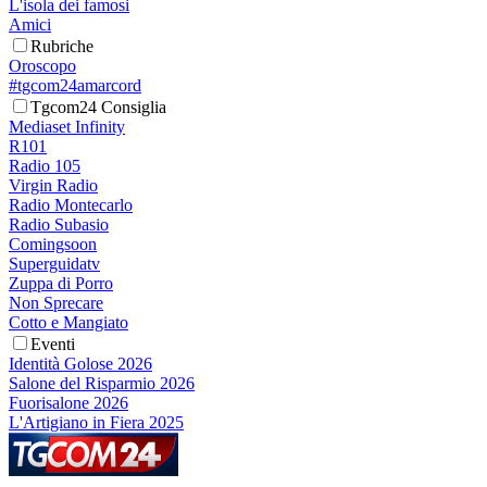
L'isola dei famosi
Amici
Rubriche
Oroscopo
#tgcom24amarcord
Tgcom24 Consiglia
Mediaset Infinity
R101
Radio 105
Virgin Radio
Radio Montecarlo
Radio Subasio
Comingsoon
Superguidatv
Zuppa di Porro
Non Sprecare
Cotto e Mangiato
Eventi
Identità Golose 2026
Salone del Risparmio 2026
Fuorisalone 2026
L'Artigiano in Fiera 2025