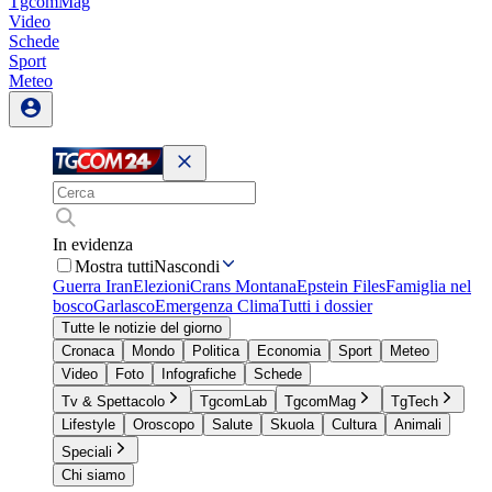
TgcomMag
Video
Schede
Sport
Meteo
In evidenza
Mostra tutti
Nascondi
Guerra Iran
Elezioni
Crans Montana
Epstein Files
Famiglia nel
bosco
Garlasco
Emergenza Clima
Tutti i dossier
Tutte le notizie del giorno
Cronaca
Mondo
Politica
Economia
Sport
Meteo
Video
Foto
Infografiche
Schede
Tv & Spettacolo
TgcomLab
TgcomMag
TgTech
Lifestyle
Oroscopo
Salute
Skuola
Cultura
Animali
Speciali
Chi siamo