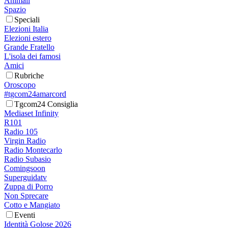
Animali
Spazio
Speciali
Elezioni Italia
Elezioni estero
Grande Fratello
L'isola dei famosi
Amici
Rubriche
Oroscopo
#tgcom24amarcord
Tgcom24 Consiglia
Mediaset Infinity
R101
Radio 105
Virgin Radio
Radio Montecarlo
Radio Subasio
Comingsoon
Superguidatv
Zuppa di Porro
Non Sprecare
Cotto e Mangiato
Eventi
Identità Golose 2026