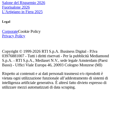
Salone del Risparmio 2026
Fuorisalone 2026
L'Artigiano in Fiera 2025
Legal
Corporate
Cookie Policy
Privacy Policy
Copyright © 1999-
2026
RTI S.p.A. Business Digital - P.Iva
03976881007 - Tutti i diritti riservati - Per la pubblicità Mediamond
S.p.A. - RTI S.p.A., Mediaset N.V., sede legale Amsterdam (Paesi
Bassi) - Uffici Viale Europa 46, 20093 Cologno Monzese (MI)
Rispetto ai contenuti e ai dati personali trasmessi e/o riprodotti è
vietata ogni utilizzazione funzionale all’addestramento di sistemi di
intelligenza artificiale generativa. È altresì fatto divieto espresso di
utilizzare mezzi automatizzati di data scraping.