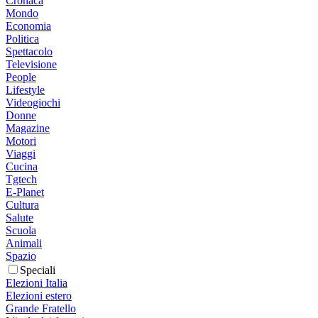
Cronaca
Mondo
Economia
Politica
Spettacolo
Televisione
People
Lifestyle
Videogiochi
Donne
Magazine
Motori
Viaggi
Cucina
Tgtech
E-Planet
Cultura
Salute
Scuola
Animali
Spazio
Speciali
Elezioni Italia
Elezioni estero
Grande Fratello