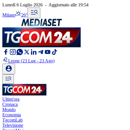
Lunedì 6 Luglio 2026
-
Aggiornato alle
19:54
Milano
26°
Leone
(23 Lug - 23 Ago)
Ultim'ora
Cronaca
Mondo
Economia
TgcomLab
Televisione