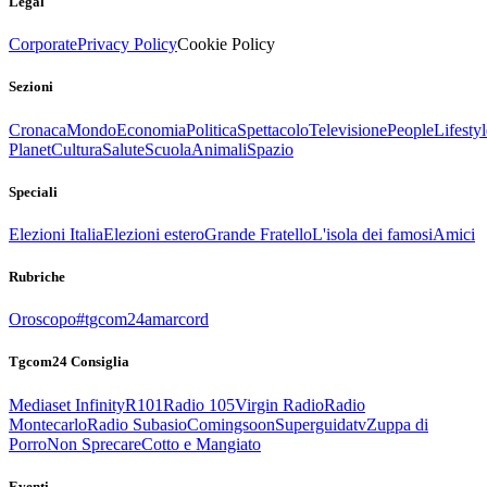
Legal
Corporate
Privacy Policy
Cookie Policy
Sezioni
Cronaca
Mondo
Economia
Politica
Spettacolo
Televisione
People
Lifestyl
Planet
Cultura
Salute
Scuola
Animali
Spazio
Speciali
Elezioni Italia
Elezioni estero
Grande Fratello
L'isola dei famosi
Amici
Rubriche
Oroscopo
#tgcom24amarcord
Tgcom24 Consiglia
Mediaset Infinity
R101
Radio 105
Virgin Radio
Radio
Montecarlo
Radio Subasio
Comingsoon
Superguidatv
Zuppa di
Porro
Non Sprecare
Cotto e Mangiato
Eventi