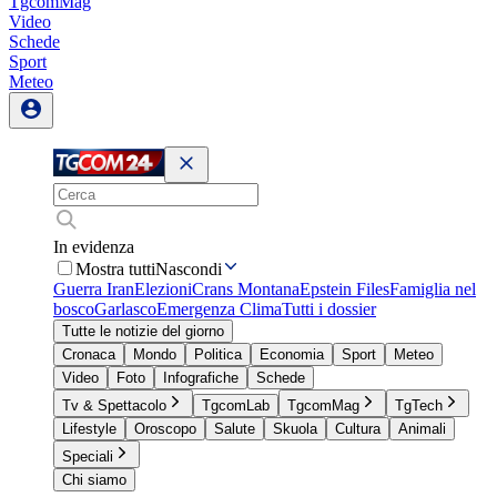
TgcomMag
Video
Schede
Sport
Meteo
In evidenza
Mostra tutti
Nascondi
Guerra Iran
Elezioni
Crans Montana
Epstein Files
Famiglia nel
bosco
Garlasco
Emergenza Clima
Tutti i dossier
Tutte le notizie del giorno
Cronaca
Mondo
Politica
Economia
Sport
Meteo
Video
Foto
Infografiche
Schede
Tv & Spettacolo
TgcomLab
TgcomMag
TgTech
Lifestyle
Oroscopo
Salute
Skuola
Cultura
Animali
Speciali
Chi siamo