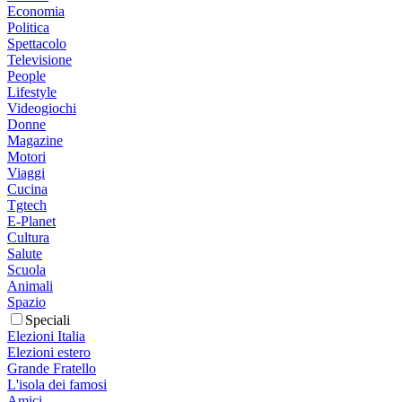
Economia
Politica
Spettacolo
Televisione
People
Lifestyle
Videogiochi
Donne
Magazine
Motori
Viaggi
Cucina
Tgtech
E-Planet
Cultura
Salute
Scuola
Animali
Spazio
Speciali
Elezioni Italia
Elezioni estero
Grande Fratello
L'isola dei famosi
Amici