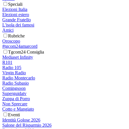
Speciali
Elezioni Italia
Elezioni estero
Grande Fratello
L'isola dei famosi
Amici
Rubriche
Oroscopo
#tgcom24amarcord
Tgcom24 Consiglia
Mediaset Infinity
R101
Radio 105
Virgin Radio
Radio Montecarlo
Radio Subasio
Comingsoon
Superguidatv
Zuppa di Porro
Non Sprecare
Cotto e Mangiato
Eventi
Identità Golose 2026
Salone del Risparmio 2026