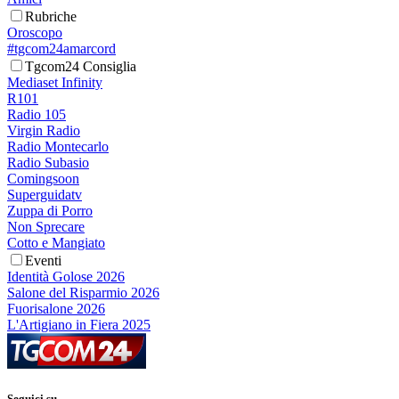
Rubriche
Oroscopo
#tgcom24amarcord
Tgcom24 Consiglia
Mediaset Infinity
R101
Radio 105
Virgin Radio
Radio Montecarlo
Radio Subasio
Comingsoon
Superguidatv
Zuppa di Porro
Non Sprecare
Cotto e Mangiato
Eventi
Identità Golose 2026
Salone del Risparmio 2026
Fuorisalone 2026
L'Artigiano in Fiera 2025
Seguici su