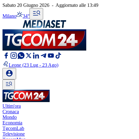
Sabato 20 Giugno 2026
-
Aggiornato alle
13:49
Milano
34°
Leone
(23 Lug - 23 Ago)
Ultim'ora
Cronaca
Mondo
Economia
TgcomLab
Televisione