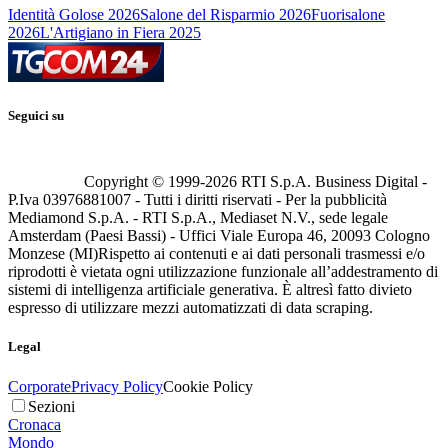
Identità Golose 2026
Salone del Risparmio 2026
Fuorisalone
2026
L'Artigiano in Fiera 2025
Seguici su
Copyright © 1999-
2026
RTI S.p.A. Business Digital -
P.Iva 03976881007 - Tutti i diritti riservati - Per la pubblicità
Mediamond S.p.A. - RTI S.p.A., Mediaset N.V., sede legale
Amsterdam (Paesi Bassi) - Uffici Viale Europa 46, 20093 Cologno
Monzese (MI)
Rispetto ai contenuti e ai dati personali trasmessi e/o
riprodotti è vietata ogni utilizzazione funzionale all’addestramento di
sistemi di intelligenza artificiale generativa. È altresì fatto divieto
espresso di utilizzare mezzi automatizzati di data scraping.
Legal
Corporate
Privacy Policy
Cookie Policy
Sezioni
Cronaca
Mondo