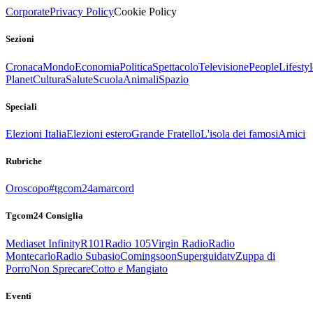
Corporate
Privacy Policy
Cookie Policy
Sezioni
Cronaca
Mondo
Economia
Politica
Spettacolo
Televisione
People
Lifestyl
Planet
Cultura
Salute
Scuola
Animali
Spazio
Speciali
Elezioni Italia
Elezioni estero
Grande Fratello
L'isola dei famosi
Amici
Rubriche
Oroscopo
#tgcom24amarcord
Tgcom24 Consiglia
Mediaset Infinity
R101
Radio 105
Virgin Radio
Radio
Montecarlo
Radio Subasio
Comingsoon
Superguidatv
Zuppa di
Porro
Non Sprecare
Cotto e Mangiato
Eventi