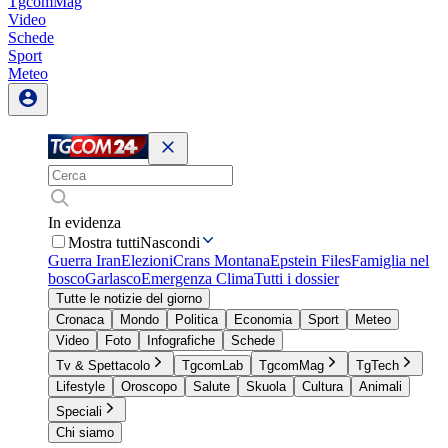
TgcomMag
Video
Schede
Sport
Meteo
In evidenza
Mostra tutti
Nascondi
Guerra Iran
Elezioni
Crans Montana
Epstein Files
Famiglia nel
bosco
Garlasco
Emergenza Clima
Tutti i dossier
Tutte le notizie del giorno
Cronaca
Mondo
Politica
Economia
Sport
Meteo
Video
Foto
Infografiche
Schede
Tv & Spettacolo
TgcomLab
TgcomMag
TgTech
Lifestyle
Oroscopo
Salute
Skuola
Cultura
Animali
Speciali
Chi siamo