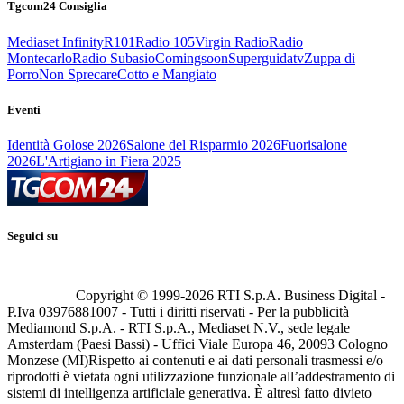
Tgcom24 Consiglia
Mediaset Infinity
R101
Radio 105
Virgin Radio
Radio
Montecarlo
Radio Subasio
Comingsoon
Superguidatv
Zuppa di
Porro
Non Sprecare
Cotto e Mangiato
Eventi
Identità Golose 2026
Salone del Risparmio 2026
Fuorisalone
2026
L'Artigiano in Fiera 2025
Seguici su
Copyright © 1999-
2026
RTI S.p.A. Business Digital -
P.Iva 03976881007 - Tutti i diritti riservati - Per la pubblicità
Mediamond S.p.A. - RTI S.p.A., Mediaset N.V., sede legale
Amsterdam (Paesi Bassi) - Uffici Viale Europa 46, 20093 Cologno
Monzese (MI)
Rispetto ai contenuti e ai dati personali trasmessi e/o
riprodotti è vietata ogni utilizzazione funzionale all’addestramento di
sistemi di intelligenza artificiale generativa. È altresì fatto divieto