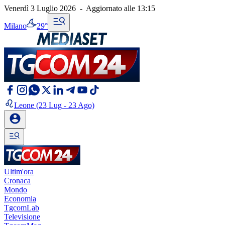
Venerdì 3 Luglio 2026
-
Aggiornato alle
13:15
Milano
29°
Leone
(23 Lug - 23 Ago)
Ultim'ora
Cronaca
Mondo
Economia
TgcomLab
Televisione