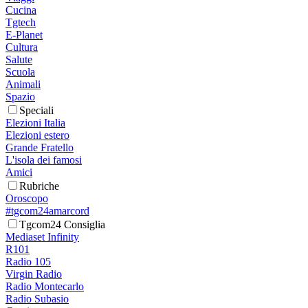
Cucina
Tgtech
E-Planet
Cultura
Salute
Scuola
Animali
Spazio
Speciali
Elezioni Italia
Elezioni estero
Grande Fratello
L'isola dei famosi
Amici
Rubriche
Oroscopo
#tgcom24amarcord
Tgcom24 Consiglia
Mediaset Infinity
R101
Radio 105
Virgin Radio
Radio Montecarlo
Radio Subasio