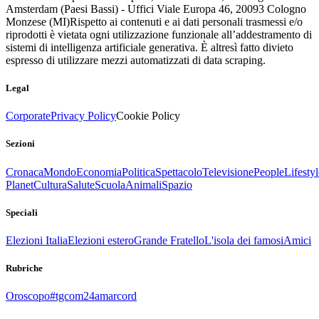
Amsterdam (Paesi Bassi) - Uffici Viale Europa 46, 20093 Cologno
Monzese (MI)
Rispetto ai contenuti e ai dati personali trasmessi e/o
riprodotti è vietata ogni utilizzazione funzionale all’addestramento di
sistemi di intelligenza artificiale generativa. È altresì fatto divieto
espresso di utilizzare mezzi automatizzati di data scraping.
Legal
Corporate
Privacy Policy
Cookie Policy
Sezioni
Cronaca
Mondo
Economia
Politica
Spettacolo
Televisione
People
Lifestyl
Planet
Cultura
Salute
Scuola
Animali
Spazio
Speciali
Elezioni Italia
Elezioni estero
Grande Fratello
L'isola dei famosi
Amici
Rubriche
Oroscopo
#tgcom24amarcord