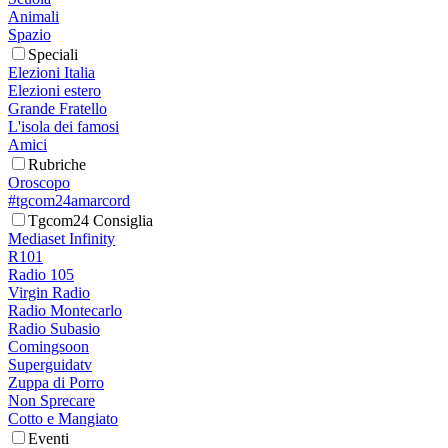
Animali
Spazio
Speciali
Elezioni Italia
Elezioni estero
Grande Fratello
L'isola dei famosi
Amici
Rubriche
Oroscopo
#tgcom24amarcord
Tgcom24 Consiglia
Mediaset Infinity
R101
Radio 105
Virgin Radio
Radio Montecarlo
Radio Subasio
Comingsoon
Superguidatv
Zuppa di Porro
Non Sprecare
Cotto e Mangiato
Eventi