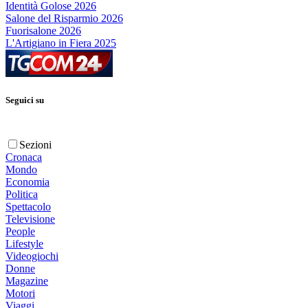
Identità Golose 2026
Salone del Risparmio 2026
Fuorisalone 2026
L'Artigiano in Fiera 2025
Seguici su
Sezioni
Cronaca
Mondo
Economia
Politica
Spettacolo
Televisione
People
Lifestyle
Videogiochi
Donne
Magazine
Motori
Viaggi