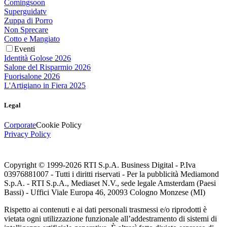
Comingsoon
Superguidatv
Zuppa di Porro
Non Sprecare
Cotto e Mangiato
Eventi
Identità Golose 2026
Salone del Risparmio 2026
Fuorisalone 2026
L'Artigiano in Fiera 2025
Legal
Corporate
Cookie Policy
Privacy Policy
Copyright © 1999-
2026
RTI S.p.A. Business Digital - P.Iva
03976881007 - Tutti i diritti riservati - Per la pubblicità Mediamond
S.p.A. - RTI S.p.A., Mediaset N.V., sede legale Amsterdam (Paesi
Bassi) - Uffici Viale Europa 46, 20093 Cologno Monzese (MI)
Rispetto ai contenuti e ai dati personali trasmessi e/o riprodotti è
vietata ogni utilizzazione funzionale all’addestramento di sistemi di