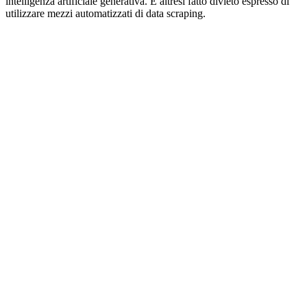
intelligenza artificiale generativa. È altresì fatto divieto espresso di
utilizzare mezzi automatizzati di data scraping.