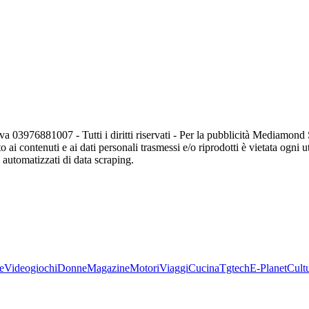
va 03976881007 - Tutti i diritti riservati - Per la pubblicità Mediamon
o ai contenuti e ai dati personali trasmessi e/o riprodotti è vietata ogni 
zi automatizzati di data scraping.
e
Videogiochi
Donne
Magazine
Motori
Viaggi
Cucina
Tgtech
E-Planet
Cult