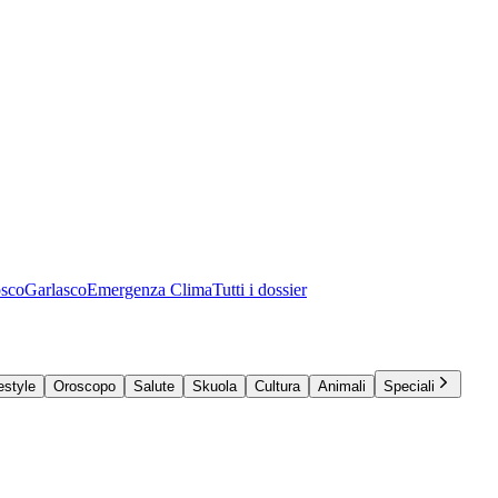
osco
Garlasco
Emergenza Clima
Tutti i dossier
estyle
Oroscopo
Salute
Skuola
Cultura
Animali
Speciali