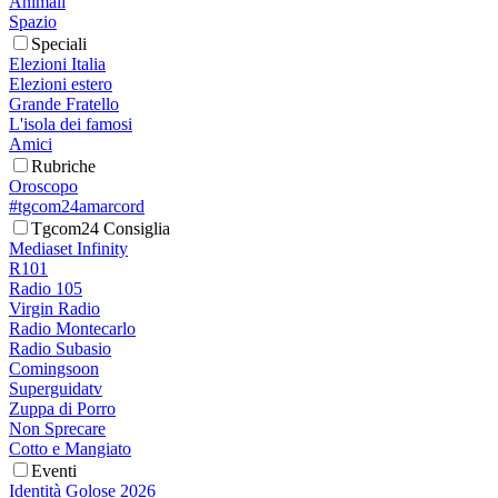
Animali
Spazio
Speciali
Elezioni Italia
Elezioni estero
Grande Fratello
L'isola dei famosi
Amici
Rubriche
Oroscopo
#tgcom24amarcord
Tgcom24 Consiglia
Mediaset Infinity
R101
Radio 105
Virgin Radio
Radio Montecarlo
Radio Subasio
Comingsoon
Superguidatv
Zuppa di Porro
Non Sprecare
Cotto e Mangiato
Eventi
Identità Golose 2026