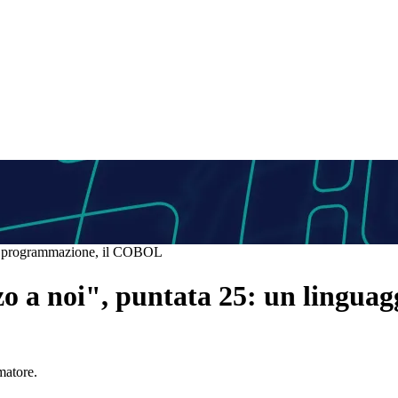
o di programmazione, il COBOL
ezzo a noi", puntata 25: un lingua
matore.