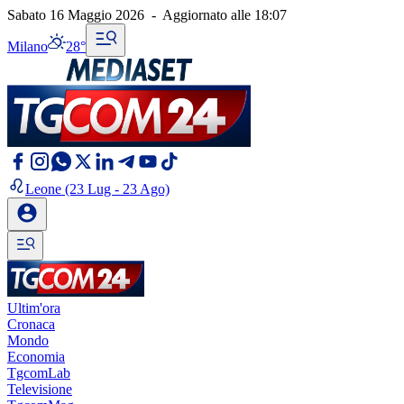
Sabato 16 Maggio 2026
-
Aggiornato alle
18:07
Milano
28°
Leone
(23 Lug - 23 Ago)
Ultim'ora
Cronaca
Mondo
Economia
TgcomLab
Televisione