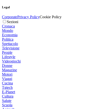
Legal
Corporate
Privacy Policy
Cookie Policy
Sezioni
Cronaca
Mondo
Economia
Politica
Spettacolo
Televisione
People
Lifestyle
Videogiochi
Donne
Magazine
Motori
Viaggi
Cucina
Tgtech
E-Planet
Cultura
Salute
Scuola