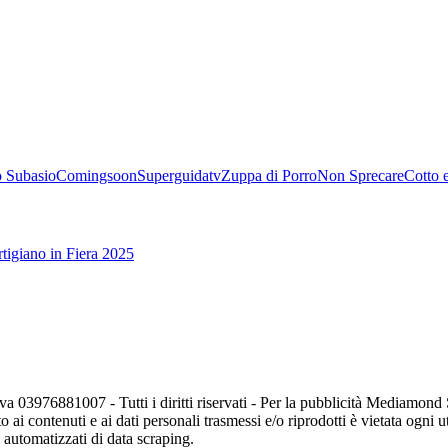
 Subasio
Comingsoon
Superguidatv
Zuppa di Porro
Non Sprecare
Cotto 
tigiano in Fiera 2025
va 03976881007 - Tutti i diritti riservati - Per la pubblicità Mediamon
o ai contenuti e ai dati personali trasmessi e/o riprodotti è vietata ogni 
zi automatizzati di data scraping.