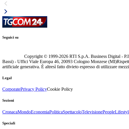
Seguici su
Copyright © 1999-
2026
RTI S.p.A. Business Digital - P.I
Bassi) - Uffici Viale Europa 46, 20093 Cologno Monzese (MI)
Rispett
artificiale generativa. È altresì fatto divieto espresso di utilizzare mez
Legal
Corporate
Privacy Policy
Cookie Policy
Sezioni
Cronaca
Mondo
Economia
Politica
Spettacolo
Televisione
People
Lifestyl
Speciali