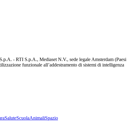
d S.p.A. - RTI S.p.A., Mediaset N.V., sede legale Amsterdam (Paesi
utilizzazione funzionale all’addestramento di sistemi di intelligenza
ura
Salute
Scuola
Animali
Spazio