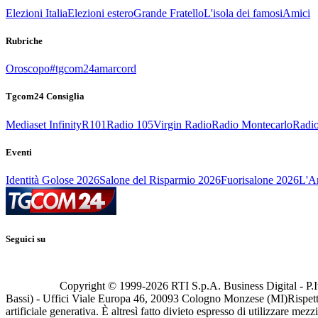
Elezioni Italia
Elezioni estero
Grande Fratello
L'isola dei famosi
Amici
Rubriche
Oroscopo
#tgcom24amarcord
Tgcom24 Consiglia
Mediaset Infinity
R101
Radio 105
Virgin Radio
Radio Montecarlo
Radio
Eventi
Identità Golose 2026
Salone del Risparmio 2026
Fuorisalone 2026
L'Ar
Seguici su
Copyright © 1999-
2026
RTI S.p.A. Business Digital - P.I
Bassi) - Uffici Viale Europa 46, 20093 Cologno Monzese (MI)
Rispett
artificiale generativa. È altresì fatto divieto espresso di utilizzare mez