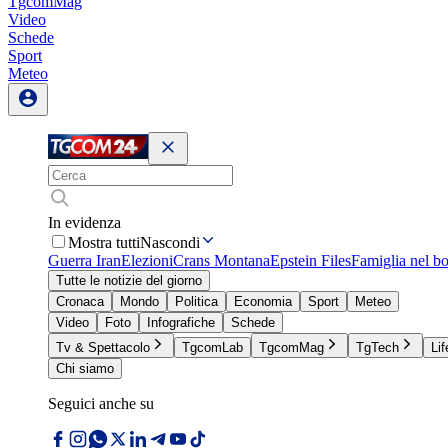
TgcomMag
Video
Schede
Sport
Meteo
In evidenza
Mostra tutti
Nascondi
Guerra Iran
Elezioni
Crans Montana
Epstein Files
Famiglia nel b
Tutte le notizie del giorno
Cronaca
Mondo
Politica
Economia
Sport
Meteo
Video
Foto
Infografiche
Schede
Tv & Spettacolo
TgcomLab
TgcomMag
TgTech
Lif
Chi siamo
Seguici anche su