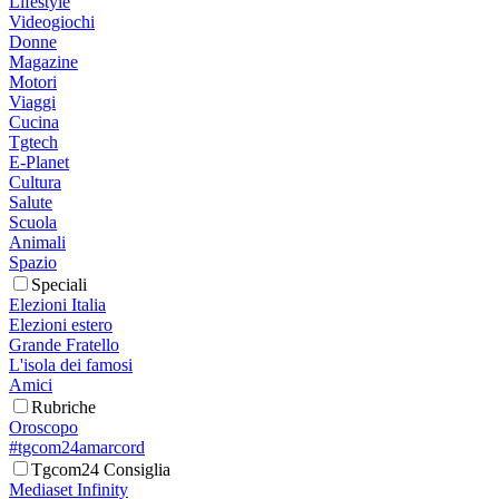
Lifestyle
Videogiochi
Donne
Magazine
Motori
Viaggi
Cucina
Tgtech
E-Planet
Cultura
Salute
Scuola
Animali
Spazio
Speciali
Elezioni Italia
Elezioni estero
Grande Fratello
L'isola dei famosi
Amici
Rubriche
Oroscopo
#tgcom24amarcord
Tgcom24 Consiglia
Mediaset Infinity