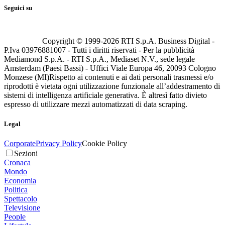
Seguici su
Copyright © 1999-
2026
RTI S.p.A. Business Digital -
P.Iva 03976881007 - Tutti i diritti riservati - Per la pubblicità
Mediamond S.p.A. - RTI S.p.A., Mediaset N.V., sede legale
Amsterdam (Paesi Bassi) - Uffici Viale Europa 46, 20093 Cologno
Monzese (MI)
Rispetto ai contenuti e ai dati personali trasmessi e/o
riprodotti è vietata ogni utilizzazione funzionale all’addestramento di
sistemi di intelligenza artificiale generativa. È altresì fatto divieto
espresso di utilizzare mezzi automatizzati di data scraping.
Legal
Corporate
Privacy Policy
Cookie Policy
Sezioni
Cronaca
Mondo
Economia
Politica
Spettacolo
Televisione
People