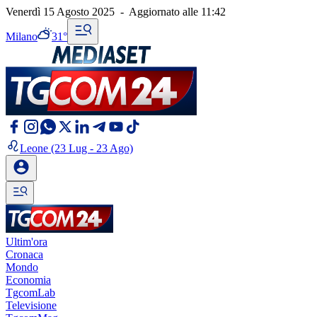
Venerdì 15 Agosto 2025
-
Aggiornato alle
11:42
Milano
31°
Leone
(23 Lug - 23 Ago)
Ultim'ora
Cronaca
Mondo
Economia
TgcomLab
Televisione