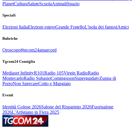
Planet
Cultura
Salute
Scuola
Animali
Spazio
Speciali
Elezioni Italia
Elezioni estero
Grande Fratello
L'isola dei famosi
Amici
Rubriche
Oroscopo
#tgcom24amarcord
Tgcom24 Consiglia
Mediaset Infinity
R101
Radio 105
Virgin Radio
Radio
Montecarlo
Radio Subasio
Comingsoon
Superguidatv
Zuppa di
Porro
Non Sprecare
Cotto e Mangiato
Eventi
Identità Golose 2026
Salone del Risparmio 2026
Fuorisalone
2026
L'Artigiano in Fiera 2025