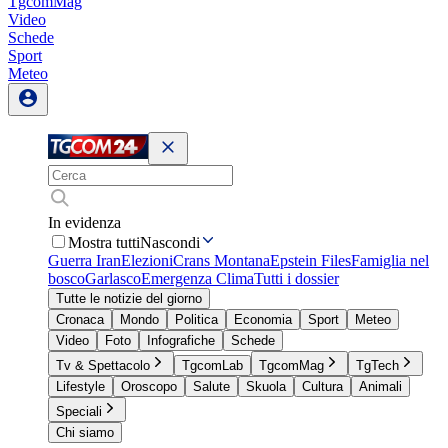
TgcomMag
Video
Schede
Sport
Meteo
In evidenza
Mostra tutti
Nascondi
Guerra Iran
Elezioni
Crans Montana
Epstein Files
Famiglia nel
bosco
Garlasco
Emergenza Clima
Tutti i dossier
Tutte le notizie del giorno
Cronaca
Mondo
Politica
Economia
Sport
Meteo
Video
Foto
Infografiche
Schede
Tv & Spettacolo
TgcomLab
TgcomMag
TgTech
Lifestyle
Oroscopo
Salute
Skuola
Cultura
Animali
Speciali
Chi siamo