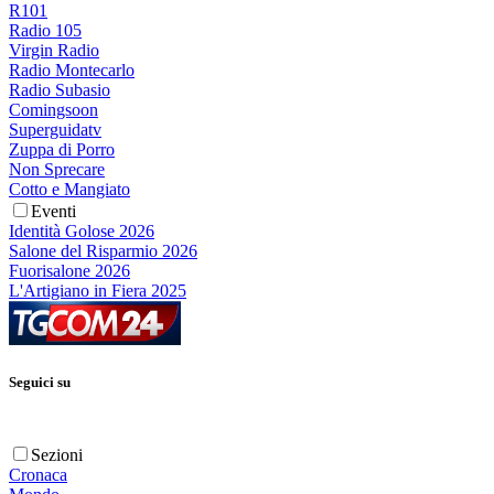
R101
Radio 105
Virgin Radio
Radio Montecarlo
Radio Subasio
Comingsoon
Superguidatv
Zuppa di Porro
Non Sprecare
Cotto e Mangiato
Eventi
Identità Golose 2026
Salone del Risparmio 2026
Fuorisalone 2026
L'Artigiano in Fiera 2025
Seguici su
Sezioni
Cronaca