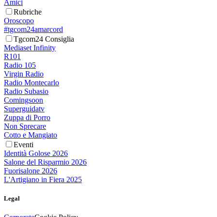
Amici
Rubriche
Oroscopo
#tgcom24amarcord
Tgcom24 Consiglia
Mediaset Infinity
R101
Radio 105
Virgin Radio
Radio Montecarlo
Radio Subasio
Comingsoon
Superguidatv
Zuppa di Porro
Non Sprecare
Cotto e Mangiato
Eventi
Identità Golose 2026
Salone del Risparmio 2026
Fuorisalone 2026
L'Artigiano in Fiera 2025
Legal