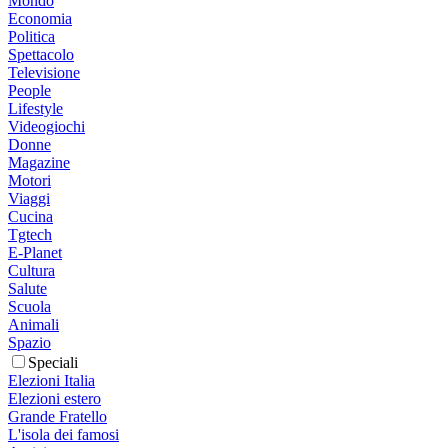
Mondo
Economia
Politica
Spettacolo
Televisione
People
Lifestyle
Videogiochi
Donne
Magazine
Motori
Viaggi
Cucina
Tgtech
E-Planet
Cultura
Salute
Scuola
Animali
Spazio
Speciali
Elezioni Italia
Elezioni estero
Grande Fratello
L'isola dei famosi