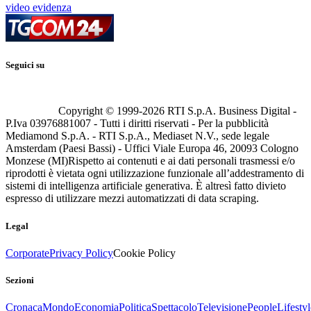
video evidenza
Seguici su
Copyright © 1999-
2026
RTI S.p.A. Business Digital -
P.Iva 03976881007 - Tutti i diritti riservati - Per la pubblicità
Mediamond S.p.A. - RTI S.p.A., Mediaset N.V., sede legale
Amsterdam (Paesi Bassi) - Uffici Viale Europa 46, 20093 Cologno
Monzese (MI)
Rispetto ai contenuti e ai dati personali trasmessi e/o
riprodotti è vietata ogni utilizzazione funzionale all’addestramento di
sistemi di intelligenza artificiale generativa. È altresì fatto divieto
espresso di utilizzare mezzi automatizzati di data scraping.
Legal
Corporate
Privacy Policy
Cookie Policy
Sezioni
Cronaca
Mondo
Economia
Politica
Spettacolo
Televisione
People
Lifestyl