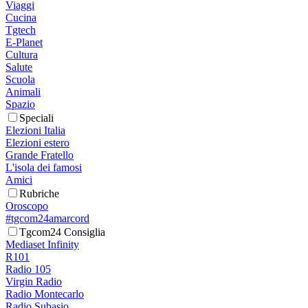
Viaggi
Cucina
Tgtech
E-Planet
Cultura
Salute
Scuola
Animali
Spazio
Speciali
Elezioni Italia
Elezioni estero
Grande Fratello
L'isola dei famosi
Amici
Rubriche
Oroscopo
#tgcom24amarcord
Tgcom24 Consiglia
Mediaset Infinity
R101
Radio 105
Virgin Radio
Radio Montecarlo
Radio Subasio