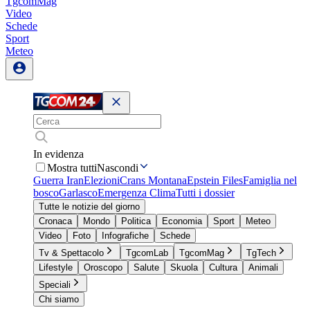
TgcomMag
Video
Schede
Sport
Meteo
In evidenza
Mostra tutti
Nascondi
Guerra Iran
Elezioni
Crans Montana
Epstein Files
Famiglia nel
bosco
Garlasco
Emergenza Clima
Tutti i dossier
Tutte le notizie del giorno
Cronaca
Mondo
Politica
Economia
Sport
Meteo
Video
Foto
Infografiche
Schede
Tv & Spettacolo
TgcomLab
TgcomMag
TgTech
Lifestyle
Oroscopo
Salute
Skuola
Cultura
Animali
Speciali
Chi siamo