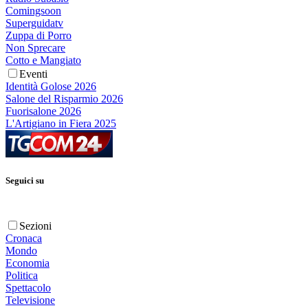
Comingsoon
Superguidatv
Zuppa di Porro
Non Sprecare
Cotto e Mangiato
Eventi
Identità Golose 2026
Salone del Risparmio 2026
Fuorisalone 2026
L'Artigiano in Fiera 2025
Seguici su
Sezioni
Cronaca
Mondo
Economia
Politica
Spettacolo
Televisione