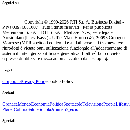
Seguici su
Copyright © 1999-
2026
RTI S.p.A. Business Digital -
P.Iva 03976881007 - Tutti i diritti riservati - Per la pubblicità
Mediamond S.p.A. - RTI S.p.A., Mediaset N.V., sede legale
Amsterdam (Paesi Bassi) - Uffici Viale Europa 46, 20093 Cologno
Monzese (MI)
Rispetto ai contenuti e ai dati personali trasmessi e/o
riprodotti è vietata ogni utilizzazione funzionale all’addestramento di
sistemi di intelligenza artificiale generativa. È altresì fatto divieto
espresso di utilizzare mezzi automatizzati di data scraping.
Legal
Corporate
Privacy Policy
Cookie Policy
Sezioni
Cronaca
Mondo
Economia
Politica
Spettacolo
Televisione
People
Lifestyl
Planet
Cultura
Salute
Scuola
Animali
Spazio
Speciali