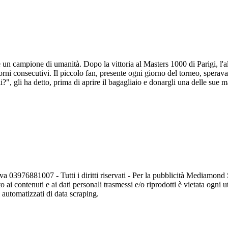
un campione di umanità. Dopo la vittoria al Masters 1000 di Parigi, l'a
rni consecutivi. Il piccolo fan, presente ogni giorno del torneo, sperav
i?", gli ha detto, prima di aprire il bagagliaio e donargli una delle sue 
va 03976881007 - Tutti i diritti riservati - Per la pubblicità Mediamon
o ai contenuti e ai dati personali trasmessi e/o riprodotti è vietata ogni 
zi automatizzati di data scraping.