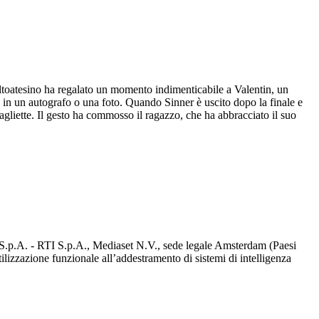
ltoatesino ha regalato un momento indimenticabile a Valentin, un
a in un autografo o una foto. Quando Sinner è uscito dopo la finale e
magliette. Il gesto ha commosso il ragazzo, che ha abbracciato il suo
d S.p.A. - RTI S.p.A., Mediaset N.V., sede legale Amsterdam (Paesi
utilizzazione funzionale all’addestramento di sistemi di intelligenza