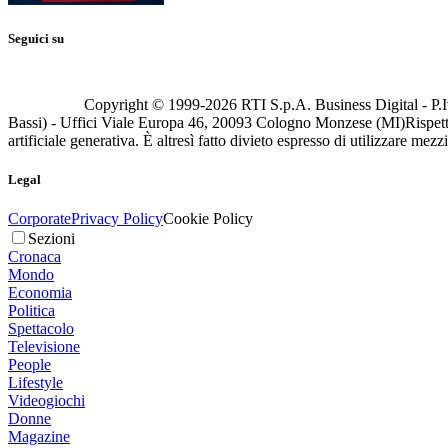
Seguici su
Copyright © 1999-
2026
RTI S.p.A. Business Digital - P.I
Bassi) - Uffici Viale Europa 46, 20093 Cologno Monzese (MI)
Rispett
artificiale generativa. È altresì fatto divieto espresso di utilizzare mez
Legal
Corporate
Privacy Policy
Cookie Policy
Sezioni
Cronaca
Mondo
Economia
Politica
Spettacolo
Televisione
People
Lifestyle
Videogiochi
Donne
Magazine