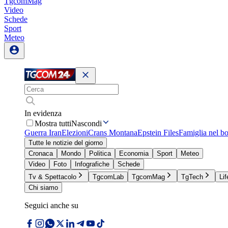
TgcomMag
Video
Schede
Sport
Meteo
In evidenza
Mostra tutti
Nascondi
Guerra Iran
Elezioni
Crans Montana
Epstein Files
Famiglia nel b
Tutte le notizie del giorno
Cronaca
Mondo
Politica
Economia
Sport
Meteo
Video
Foto
Infografiche
Schede
Tv & Spettacolo
TgcomLab
TgcomMag
TgTech
Lif
Chi siamo
Seguici anche su