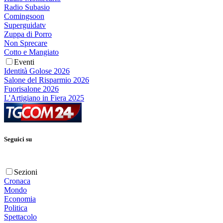
Radio Subasio
Comingsoon
Superguidatv
Zuppa di Porro
Non Sprecare
Cotto e Mangiato
Eventi
Identità Golose 2026
Salone del Risparmio 2026
Fuorisalone 2026
L'Artigiano in Fiera 2025
Seguici su
Sezioni
Cronaca
Mondo
Economia
Politica
Spettacolo