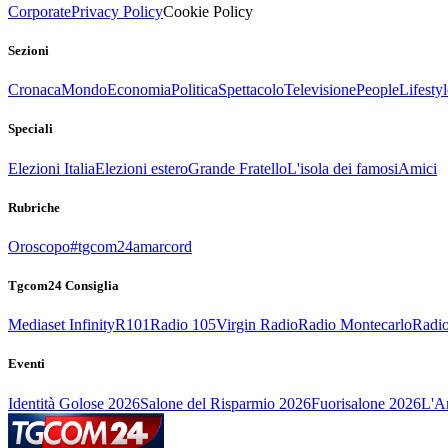
Corporate
Privacy Policy
Cookie Policy
Sezioni
Cronaca
Mondo
Economia
Politica
Spettacolo
Televisione
People
Lifestyl
Speciali
Elezioni Italia
Elezioni estero
Grande Fratello
L'isola dei famosi
Amici
Rubriche
Oroscopo
#tgcom24amarcord
Tgcom24 Consiglia
Mediaset Infinity
R101
Radio 105
Virgin Radio
Radio Montecarlo
Radio
Eventi
Identità Golose 2026
Salone del Risparmio 2026
Fuorisalone 2026
L'Ar