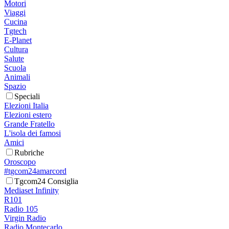
Motori
Viaggi
Cucina
Tgtech
E-Planet
Cultura
Salute
Scuola
Animali
Spazio
Speciali
Elezioni Italia
Elezioni estero
Grande Fratello
L'isola dei famosi
Amici
Rubriche
Oroscopo
#tgcom24amarcord
Tgcom24 Consiglia
Mediaset Infinity
R101
Radio 105
Virgin Radio
Radio Montecarlo