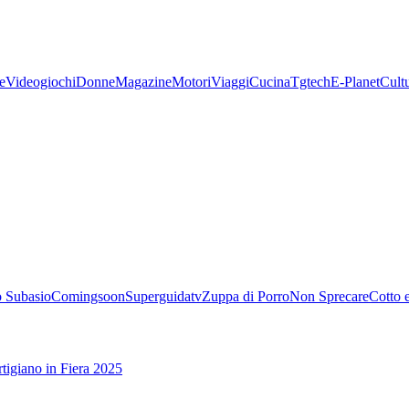
e
Videogiochi
Donne
Magazine
Motori
Viaggi
Cucina
Tgtech
E-Planet
Cult
 Subasio
Comingsoon
Superguidatv
Zuppa di Porro
Non Sprecare
Cotto 
tigiano in Fiera 2025