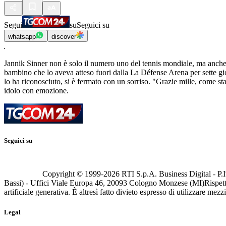
Segui
su
Seguici su
whatsapp
discover
Jannik Sinner non è solo il numero uno del tennis mondiale, ma anche 
bambino che lo aveva atteso fuori dalla La Défense Arena per sette gio
lo ha riconosciuto, si è fermato con un sorriso. "Grazie mille, come sta
idolo con emozione.
Seguici su
Copyright © 1999-
2026
RTI S.p.A. Business Digital - P.I
Bassi) - Uffici Viale Europa 46, 20093 Cologno Monzese (MI)
Rispett
artificiale generativa. È altresì fatto divieto espresso di utilizzare mez
Legal