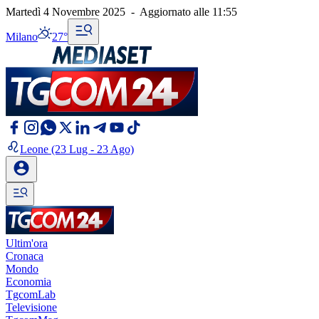
Martedì 4 Novembre 2025
-
Aggiornato alle
11:55
Milano
27°
Leone
(23 Lug - 23 Ago)
Ultim'ora
Cronaca
Mondo
Economia
TgcomLab
Televisione