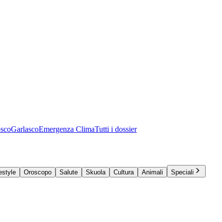
osco
Garlasco
Emergenza Clima
Tutti i dossier
estyle
Oroscopo
Salute
Skuola
Cultura
Animali
Speciali