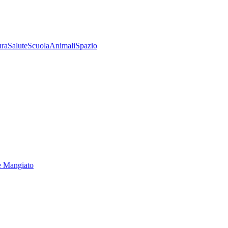
ura
Salute
Scuola
Animali
Spazio
e Mangiato