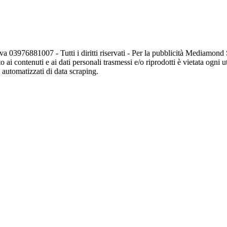
va 03976881007 - Tutti i diritti riservati - Per la pubblicità Mediamon
o ai contenuti e ai dati personali trasmessi e/o riprodotti è vietata ogni 
zi automatizzati di data scraping.