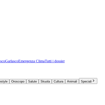
osco
Garlasco
Emergenza Clima
Tutti i dossier
estyle
Oroscopo
Salute
Skuola
Cultura
Animali
Speciali