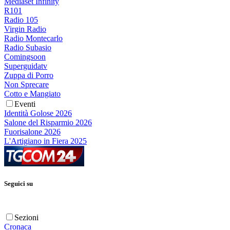
Mediaset Infinity
R101
Radio 105
Virgin Radio
Radio Montecarlo
Radio Subasio
Comingsoon
Superguidatv
Zuppa di Porro
Non Sprecare
Cotto e Mangiato
Eventi
Identità Golose 2026
Salone del Risparmio 2026
Fuorisalone 2026
L'Artigiano in Fiera 2025
Seguici su
Sezioni
Cronaca