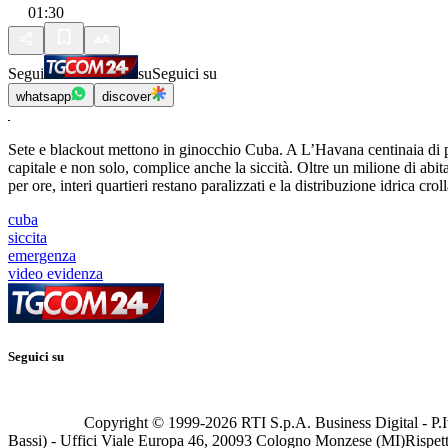
01:30
Segui
su
Seguici su
whatsapp
discover
Sete e blackout mettono in ginocchio Cuba. A L’Havana centinaia di pe
capitale e non solo, complice anche la siccità. Oltre un milione di abi
per ore, interi quartieri restano paralizzati e la distribuzione idrica crol
cuba
siccita
emergenza
video evidenza
Seguici su
Copyright © 1999-
2026
RTI S.p.A. Business Digital - P.I
Bassi) - Uffici Viale Europa 46, 20093 Cologno Monzese (MI)
Rispett