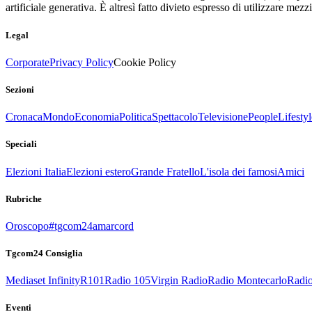
artificiale generativa. È altresì fatto divieto espresso di utilizzare mez
Legal
Corporate
Privacy Policy
Cookie Policy
Sezioni
Cronaca
Mondo
Economia
Politica
Spettacolo
Televisione
People
Lifestyl
Speciali
Elezioni Italia
Elezioni estero
Grande Fratello
L'isola dei famosi
Amici
Rubriche
Oroscopo
#tgcom24amarcord
Tgcom24 Consiglia
Mediaset Infinity
R101
Radio 105
Virgin Radio
Radio Montecarlo
Radio
Eventi