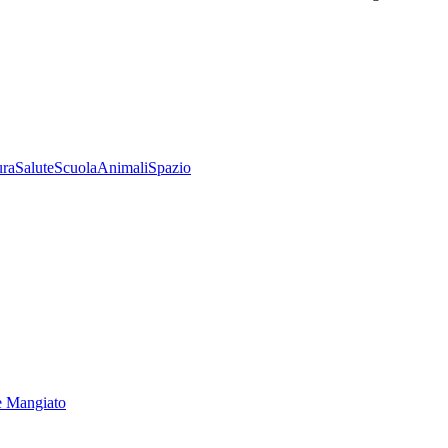
ura
Salute
Scuola
Animali
Spazio
e Mangiato