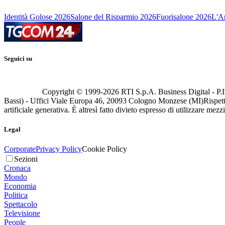
Identità Golose 2026
Salone del Risparmio 2026
Fuorisalone 2026
L'Ar
Seguici su
Copyright © 1999-
2026
RTI S.p.A. Business Digital - P.I
Bassi) - Uffici Viale Europa 46, 20093 Cologno Monzese (MI)
Rispett
artificiale generativa. È altresì fatto divieto espresso di utilizzare mez
Legal
Corporate
Privacy Policy
Cookie Policy
Sezioni
Cronaca
Mondo
Economia
Politica
Spettacolo
Televisione
People