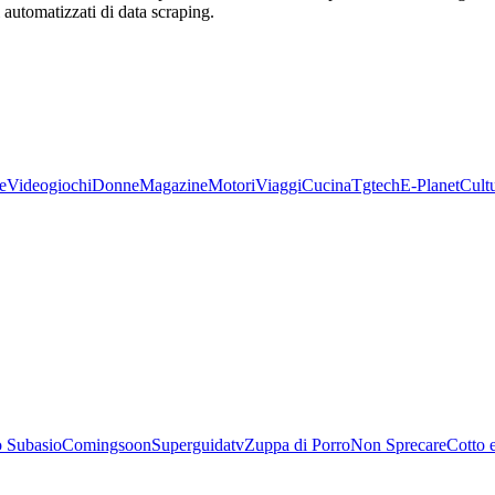
zi automatizzati di data scraping.
e
Videogiochi
Donne
Magazine
Motori
Viaggi
Cucina
Tgtech
E-Planet
Cult
 Subasio
Comingsoon
Superguidatv
Zuppa di Porro
Non Sprecare
Cotto 