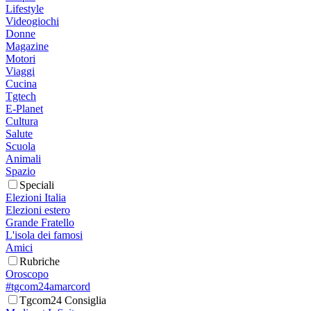
Lifestyle
Videogiochi
Donne
Magazine
Motori
Viaggi
Cucina
Tgtech
E-Planet
Cultura
Salute
Scuola
Animali
Spazio
Speciali
Elezioni Italia
Elezioni estero
Grande Fratello
L'isola dei famosi
Amici
Rubriche
Oroscopo
#tgcom24amarcord
Tgcom24 Consiglia