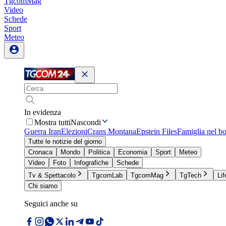
TgcomMag
Video
Schede
Sport
Meteo
In evidenza
Mostra tutti
Nascondi
Guerra Iran
Elezioni
Crans Montana
Epstein Files
Famiglia nel b
Tutte le notizie del giorno
Cronaca
Mondo
Politica
Economia
Sport
Meteo
Video
Foto
Infografiche
Schede
Tv & Spettacolo
TgcomLab
TgcomMag
TgTech
Lif
Chi siamo
Seguici anche su