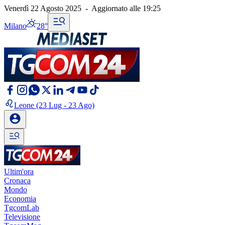
Venerdì 22 Agosto 2025
-
Aggiornato alle
19:25
Milano
28°
Leone
(23 Lug - 23 Ago)
Ultim'ora
Cronaca
Mondo
Economia
TgcomLab
Televisione