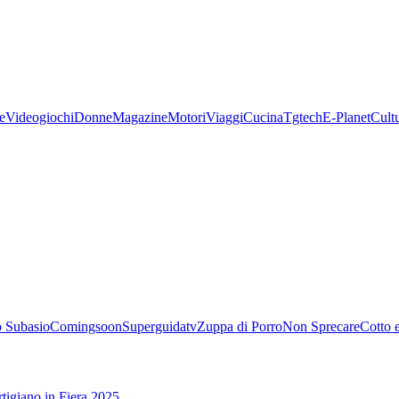
e
Videogiochi
Donne
Magazine
Motori
Viaggi
Cucina
Tgtech
E-Planet
Cult
 Subasio
Comingsoon
Superguidatv
Zuppa di Porro
Non Sprecare
Cotto 
tigiano in Fiera 2025