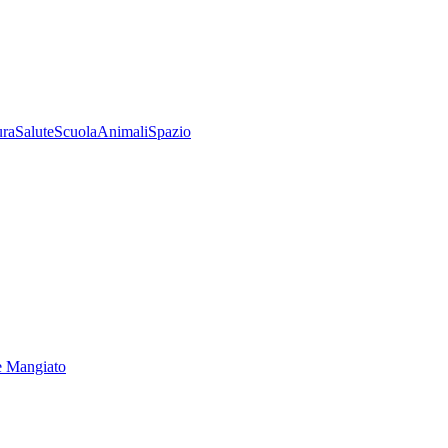
ura
Salute
Scuola
Animali
Spazio
e Mangiato