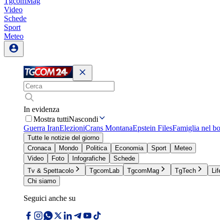
TgcomMag
Video
Schede
Sport
Meteo
In evidenza
Mostra tutti
Nascondi
Guerra Iran
Elezioni
Crans Montana
Epstein Files
Famiglia nel b
Tutte le notizie del giorno
Cronaca
Mondo
Politica
Economia
Sport
Meteo
Video
Foto
Infografiche
Schede
Tv & Spettacolo
TgcomLab
TgcomMag
TgTech
Lif
Chi siamo
Seguici anche su