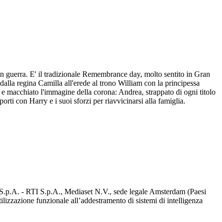
in guerra. E' il tradizionale Remembrance day, molto sentito in Gran
lla regina Camilla all'erede al trono William con la principessa
y e macchiato l'immagine della corona: Andrea, strappato di ogni titolo
porti con Harry e i suoi sforzi per riavvicinarsi alla famiglia.
d S.p.A. - RTI S.p.A., Mediaset N.V., sede legale Amsterdam (Paesi
utilizzazione funzionale all’addestramento di sistemi di intelligenza