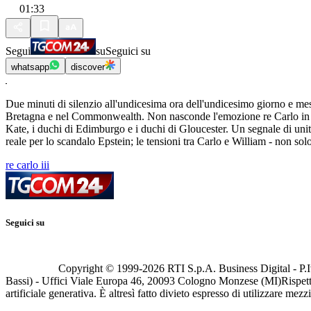
01:33
Segui
su
Seguici su
whatsapp
discover
Due minuti di silenzio all'undicesima ora dell'undicesimo giorno e mes
Bretagna e nel Commonwealth. Non nasconde l'emozione re Carlo in que
Kate, i duchi di Edimburgo e i duchi di Gloucester. Un segnale di unit
reale per lo scandalo Epstein; le tensioni tra Carlo e William - non solo 
re carlo iii
Seguici su
Copyright © 1999-
2026
RTI S.p.A. Business Digital - P.I
Bassi) - Uffici Viale Europa 46, 20093 Cologno Monzese (MI)
Rispett
artificiale generativa. È altresì fatto divieto espresso di utilizzare mez