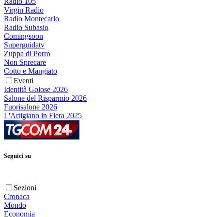
Radio 105
Virgin Radio
Radio Montecarlo
Radio Subasio
Comingsoon
Superguidatv
Zuppa di Porro
Non Sprecare
Cotto e Mangiato
Eventi
Identità Golose 2026
Salone del Risparmio 2026
Fuorisalone 2026
L'Artigiano in Fiera 2025
Seguici su
Sezioni
Cronaca
Mondo
Economia