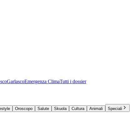
osco
Garlasco
Emergenza Clima
Tutti i dossier
estyle
Oroscopo
Salute
Skuola
Cultura
Animali
Speciali