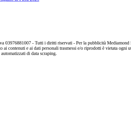
va 03976881007 - Tutti i diritti riservati - Per la pubblicità Mediamon
o ai contenuti e ai dati personali trasmessi e/o riprodotti è vietata ogni 
zi automatizzati di data scraping.