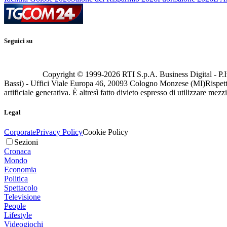
Seguici su
Copyright © 1999-
2026
RTI S.p.A. Business Digital - P.I
Bassi) - Uffici Viale Europa 46, 20093 Cologno Monzese (MI)
Rispett
artificiale generativa. È altresì fatto divieto espresso di utilizzare mez
Legal
Corporate
Privacy Policy
Cookie Policy
Sezioni
Cronaca
Mondo
Economia
Politica
Spettacolo
Televisione
People
Lifestyle
Videogiochi