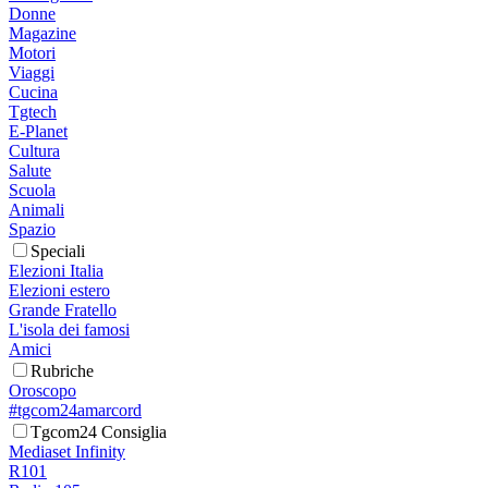
Donne
Magazine
Motori
Viaggi
Cucina
Tgtech
E-Planet
Cultura
Salute
Scuola
Animali
Spazio
Speciali
Elezioni Italia
Elezioni estero
Grande Fratello
L'isola dei famosi
Amici
Rubriche
Oroscopo
#tgcom24amarcord
Tgcom24 Consiglia
Mediaset Infinity
R101