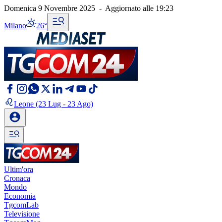
Domenica 9 Novembre 2025
-
Aggiornato alle
19:23
Milano
26°
Leone
(23 Lug - 23 Ago)
Ultim'ora
Cronaca
Mondo
Economia
TgcomLab
Televisione