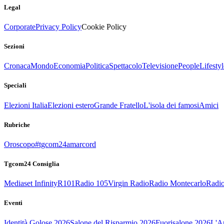
Legal
Corporate
Privacy Policy
Cookie Policy
Sezioni
Cronaca
Mondo
Economia
Politica
Spettacolo
Televisione
People
Lifestyl
Speciali
Elezioni Italia
Elezioni estero
Grande Fratello
L'isola dei famosi
Amici
Rubriche
Oroscopo
#tgcom24amarcord
Tgcom24 Consiglia
Mediaset Infinity
R101
Radio 105
Virgin Radio
Radio Montecarlo
Radio
Eventi
Identità Golose 2026
Salone del Risparmio 2026
Fuorisalone 2026
L'Ar