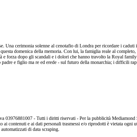
e. Una cerimonia solenne al cenotafio di Londra per ricordare i caduti 
sta domenica della memoria. Con lui, la famiglia reale al completo, da
à e forza dopo gli scandali e i dolori che hanno travolto la Royal famil
padre e figlio ma re ed erede - sul futuro della monarchia; i difficili rap
va 03976881007 - Tutti i diritti riservati - Per la pubblicità Mediamon
o ai contenuti e ai dati personali trasmessi e/o riprodotti è vietata ogni 
zi automatizzati di data scraping.