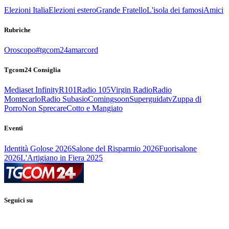
Elezioni Italia
Elezioni estero
Grande Fratello
L'isola dei famosi
Amici
Rubriche
Oroscopo
#tgcom24amarcord
Tgcom24 Consiglia
Mediaset Infinity
R101
Radio 105
Virgin Radio
Radio
Montecarlo
Radio Subasio
Comingsoon
Superguidatv
Zuppa di
Porro
Non Sprecare
Cotto e Mangiato
Eventi
Identità Golose 2026
Salone del Risparmio 2026
Fuorisalone
2026
L'Artigiano in Fiera 2025
Seguici su