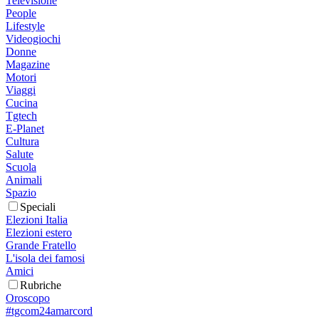
Televisione
People
Lifestyle
Videogiochi
Donne
Magazine
Motori
Viaggi
Cucina
Tgtech
E-Planet
Cultura
Salute
Scuola
Animali
Spazio
Speciali
Elezioni Italia
Elezioni estero
Grande Fratello
L'isola dei famosi
Amici
Rubriche
Oroscopo
#tgcom24amarcord