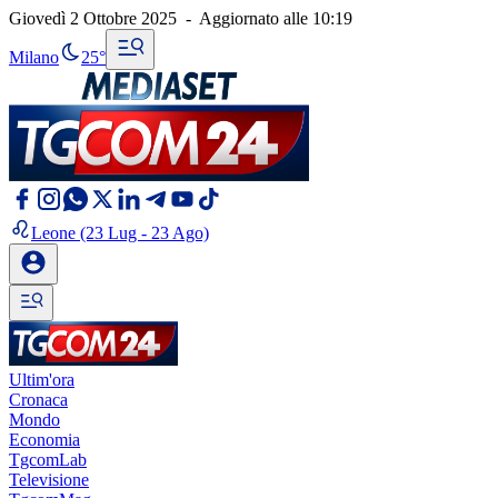
Giovedì 2 Ottobre 2025
-
Aggiornato alle
10:19
Milano
25°
Leone
(23 Lug - 23 Ago)
Ultim'ora
Cronaca
Mondo
Economia
TgcomLab
Televisione