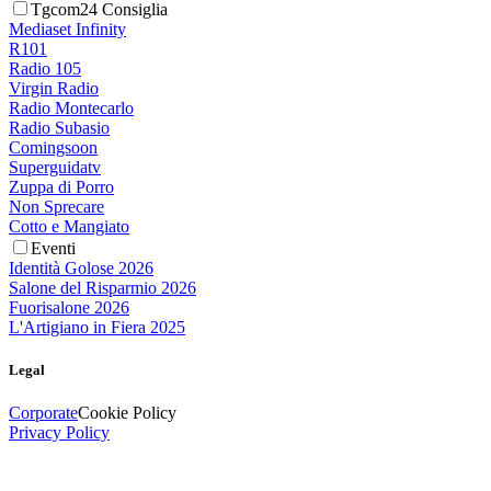
Tgcom24 Consiglia
Mediaset Infinity
R101
Radio 105
Virgin Radio
Radio Montecarlo
Radio Subasio
Comingsoon
Superguidatv
Zuppa di Porro
Non Sprecare
Cotto e Mangiato
Eventi
Identità Golose 2026
Salone del Risparmio 2026
Fuorisalone 2026
L'Artigiano in Fiera 2025
Legal
Corporate
Cookie Policy
Privacy Policy