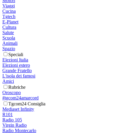
Motori
Viaggi
Cucina
Tgtech
E-Planet
Cultura
Salute
Scuola
Animali
Spazio
Speciali
Elezioni Italia
Elezioni estero
Grande Fratello
L'isola dei famosi
Amici
Rubriche
Oroscopo
#tgcom24amarcord
Tgcom24 Consiglia
Mediaset Infinity
R101
Radio 105
Virgin Radio
Radio Montecarlo