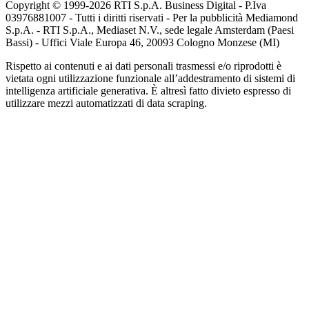
Copyright © 1999-
2026
RTI S.p.A. Business Digital - P.Iva
03976881007 - Tutti i diritti riservati - Per la pubblicità Mediamond
S.p.A. - RTI S.p.A., Mediaset N.V., sede legale Amsterdam (Paesi
Bassi) - Uffici Viale Europa 46, 20093 Cologno Monzese (MI)
Rispetto ai contenuti e ai dati personali trasmessi e/o riprodotti è
vietata ogni utilizzazione funzionale all’addestramento di sistemi di
intelligenza artificiale generativa. È altresì fatto divieto espresso di
utilizzare mezzi automatizzati di data scraping.