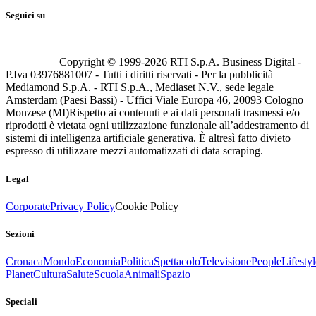
Seguici su
Copyright © 1999-
2026
RTI S.p.A. Business Digital -
P.Iva 03976881007 - Tutti i diritti riservati - Per la pubblicità
Mediamond S.p.A. - RTI S.p.A., Mediaset N.V., sede legale
Amsterdam (Paesi Bassi) - Uffici Viale Europa 46, 20093 Cologno
Monzese (MI)
Rispetto ai contenuti e ai dati personali trasmessi e/o
riprodotti è vietata ogni utilizzazione funzionale all’addestramento di
sistemi di intelligenza artificiale generativa. È altresì fatto divieto
espresso di utilizzare mezzi automatizzati di data scraping.
Legal
Corporate
Privacy Policy
Cookie Policy
Sezioni
Cronaca
Mondo
Economia
Politica
Spettacolo
Televisione
People
Lifestyl
Planet
Cultura
Salute
Scuola
Animali
Spazio
Speciali