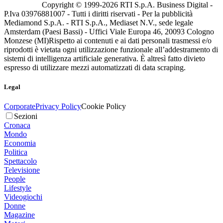
Copyright © 1999-
2026
RTI S.p.A. Business Digital -
P.Iva 03976881007 - Tutti i diritti riservati - Per la pubblicità
Mediamond S.p.A. - RTI S.p.A., Mediaset N.V., sede legale
Amsterdam (Paesi Bassi) - Uffici Viale Europa 46, 20093 Cologno
Monzese (MI)
Rispetto ai contenuti e ai dati personali trasmessi e/o
riprodotti è vietata ogni utilizzazione funzionale all’addestramento di
sistemi di intelligenza artificiale generativa. È altresì fatto divieto
espresso di utilizzare mezzi automatizzati di data scraping.
Legal
Corporate
Privacy Policy
Cookie Policy
Sezioni
Cronaca
Mondo
Economia
Politica
Spettacolo
Televisione
People
Lifestyle
Videogiochi
Donne
Magazine