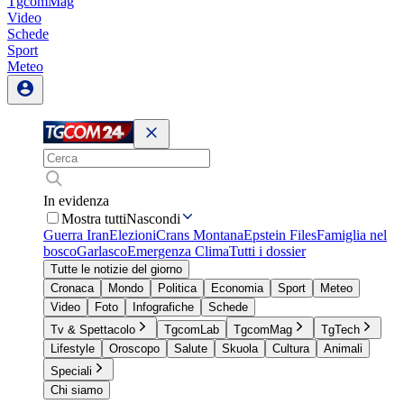
TgcomMag
Video
Schede
Sport
Meteo
In evidenza
Mostra tutti
Nascondi
Guerra Iran
Elezioni
Crans Montana
Epstein Files
Famiglia nel
bosco
Garlasco
Emergenza Clima
Tutti i dossier
Tutte le notizie del giorno
Cronaca
Mondo
Politica
Economia
Sport
Meteo
Video
Foto
Infografiche
Schede
Tv & Spettacolo
TgcomLab
TgcomMag
TgTech
Lifestyle
Oroscopo
Salute
Skuola
Cultura
Animali
Speciali
Chi siamo