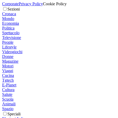
Corporate
Privacy Policy
Cookie Policy
Sezioni
Cronaca
Mondo
Economia
Politica
Spettacolo
Televisione
People
Lifestyle
Videogiochi
Donne
Magazine
Motori
Viaggi
Cucina
Tgtech
E-Planet
Cultura
Salute
Scuola
Animali
Spazio
Speciali