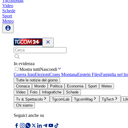
TgcomMag
Video
Schede
Sport
Meteo
In evidenza
Mostra tutti
Nascondi
Guerra Iran
Elezioni
Crans Montana
Epstein Files
Famiglia nel b
Tutte le notizie del giorno
Cronaca
Mondo
Politica
Economia
Sport
Meteo
Video
Foto
Infografiche
Schede
Tv & Spettacolo
TgcomLab
TgcomMag
TgTech
Lif
Chi siamo
Seguici anche su