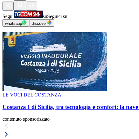
Segui
su
Seguici su
whatsapp
discover
LE VOCI DEL COSTANZA
Costanza I di Sicilia, tra tecnologia e comfort: la nav
contenuto sponsorizzato