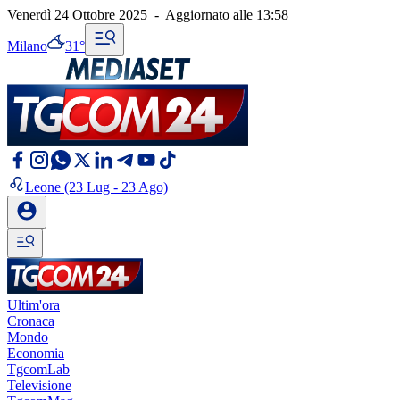
Venerdì 24 Ottobre 2025
-
Aggiornato alle
13:58
Milano
31°
Leone
(23 Lug - 23 Ago)
Ultim'ora
Cronaca
Mondo
Economia
TgcomLab
Televisione