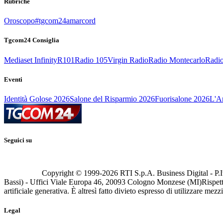
Rubriche
Oroscopo
#tgcom24amarcord
Tgcom24 Consiglia
Mediaset Infinity
R101
Radio 105
Virgin Radio
Radio Montecarlo
Radio
Eventi
Identità Golose 2026
Salone del Risparmio 2026
Fuorisalone 2026
L'Ar
Seguici su
Copyright © 1999-
2026
RTI S.p.A. Business Digital - P.I
Bassi) - Uffici Viale Europa 46, 20093 Cologno Monzese (MI)
Rispett
artificiale generativa. È altresì fatto divieto espresso di utilizzare mez
Legal