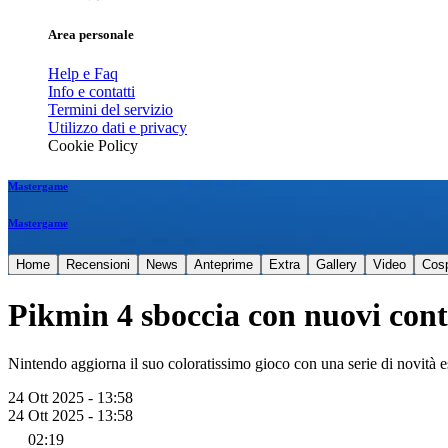
Area personale
Help e Faq
Info e contatti
Termini del servizio
Utilizzo dati e privacy
Cookie Policy
Mastergame
Mastergame
Home
Recensioni
News
Anteprime
Extra
Gallery
Video
Cos
Pikmin 4 sboccia con nuovi cont
Nintendo aggiorna il suo coloratissimo gioco con una serie di novità e
24 Ott 2025 - 13:58
24 Ott 2025 - 13:58
02:19