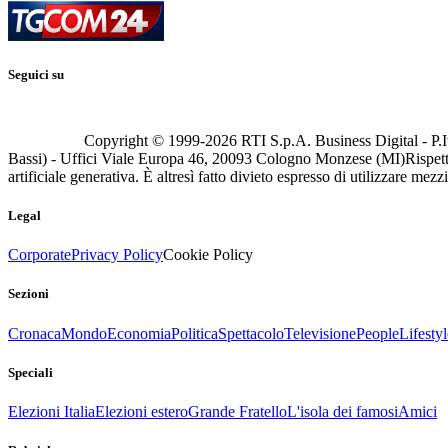
Seguici su
Copyright © 1999-
2026
RTI S.p.A. Business Digital - P.I
Bassi) - Uffici Viale Europa 46, 20093 Cologno Monzese (MI)
Rispett
artificiale generativa. È altresì fatto divieto espresso di utilizzare mez
Legal
Corporate
Privacy Policy
Cookie Policy
Sezioni
Cronaca
Mondo
Economia
Politica
Spettacolo
Televisione
People
Lifestyl
Speciali
Elezioni Italia
Elezioni estero
Grande Fratello
L'isola dei famosi
Amici