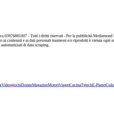
va 03976881007 - Tutti i diritti riservati - Per la pubblicità Mediamon
o ai contenuti e ai dati personali trasmessi e/o riprodotti è vietata ogni 
zi automatizzati di data scraping.
e
Videogiochi
Donne
Magazine
Motori
Viaggi
Cucina
Tgtech
E-Planet
Cult