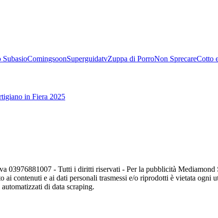
 Subasio
Comingsoon
Superguidatv
Zuppa di Porro
Non Sprecare
Cotto 
tigiano in Fiera 2025
va 03976881007 - Tutti i diritti riservati - Per la pubblicità Mediamon
o ai contenuti e ai dati personali trasmessi e/o riprodotti è vietata ogni 
zi automatizzati di data scraping.