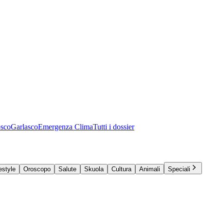
osco
Garlasco
Emergenza Clima
Tutti i dossier
estyle
Oroscopo
Salute
Skuola
Cultura
Animali
Speciali