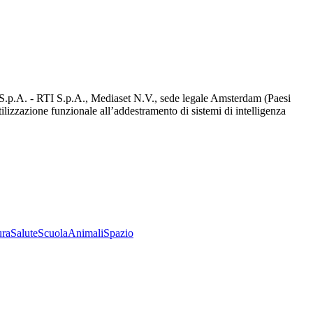
d S.p.A. - RTI S.p.A., Mediaset N.V., sede legale Amsterdam (Paesi
utilizzazione funzionale all’addestramento di sistemi di intelligenza
ura
Salute
Scuola
Animali
Spazio