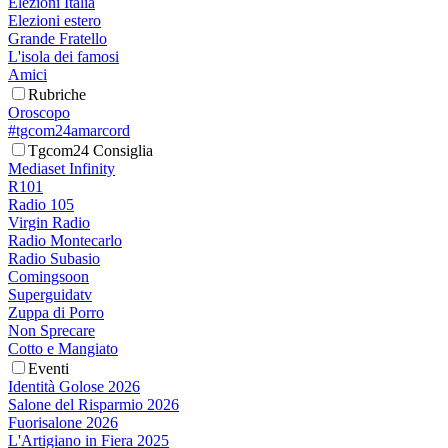
Elezioni Italia
Elezioni estero
Grande Fratello
L'isola dei famosi
Amici
Rubriche
Oroscopo
#tgcom24amarcord
Tgcom24 Consiglia
Mediaset Infinity
R101
Radio 105
Virgin Radio
Radio Montecarlo
Radio Subasio
Comingsoon
Superguidatv
Zuppa di Porro
Non Sprecare
Cotto e Mangiato
Eventi
Identità Golose 2026
Salone del Risparmio 2026
Fuorisalone 2026
L'Artigiano in Fiera 2025