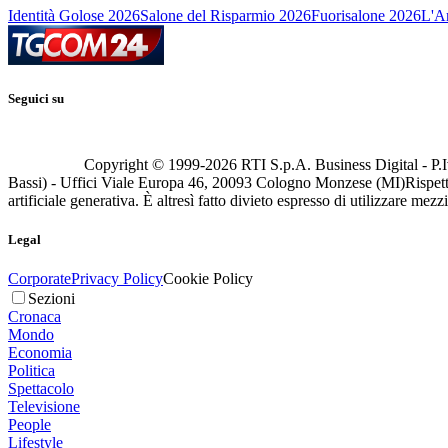
Identità Golose 2026
Salone del Risparmio 2026
Fuorisalone 2026
L'Ar
Seguici su
Copyright © 1999-
2026
RTI S.p.A. Business Digital - P.I
Bassi) - Uffici Viale Europa 46, 20093 Cologno Monzese (MI)
Rispett
artificiale generativa. È altresì fatto divieto espresso di utilizzare mez
Legal
Corporate
Privacy Policy
Cookie Policy
Sezioni
Cronaca
Mondo
Economia
Politica
Spettacolo
Televisione
People
Lifestyle