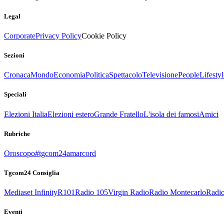
Legal
Corporate
Privacy Policy
Cookie Policy
Sezioni
Cronaca
Mondo
Economia
Politica
Spettacolo
Televisione
People
Lifestyl
Speciali
Elezioni Italia
Elezioni estero
Grande Fratello
L'isola dei famosi
Amici
Rubriche
Oroscopo
#tgcom24amarcord
Tgcom24 Consiglia
Mediaset Infinity
R101
Radio 105
Virgin Radio
Radio Montecarlo
Radio
Eventi