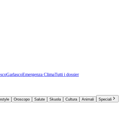
osco
Garlasco
Emergenza Clima
Tutti i dossier
estyle
Oroscopo
Salute
Skuola
Cultura
Animali
Speciali