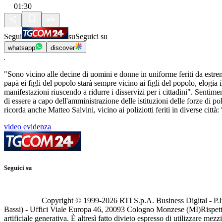
01:30
Segui
su
Seguici su
whatsapp
discover
"Sono vicino alle decine di uomini e donne in uniforme feriti da estremi
papà ei figli del popolo starà sempre vicino ai figli del popolo, elogia 
manifestazioni riuscendo a ridurre i disservizi per i cittadini". Senti
di essere a capo dell'amministrazione delle istituzioni delle forze di p
ricorda anche Matteo Salvini, vicino ai poliziotti feriti in diverse citt
video evidenza
Seguici su
Copyright © 1999-
2026
RTI S.p.A. Business Digital - P.I
Bassi) - Uffici Viale Europa 46, 20093 Cologno Monzese (MI)
Rispett
artificiale generativa. È altresì fatto divieto espresso di utilizzare mez