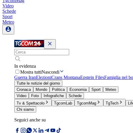
TgcomMag
Video
Schede
Sport
Meteo
In evidenza
Mostra tutti
Nascondi
Guerra Iran
Elezioni
Crans Montana
Epstein Files
Famiglia nel b
Tutte le notizie del giorno
Cronaca
Mondo
Politica
Economia
Sport
Meteo
Video
Foto
Infografiche
Schede
Tv & Spettacolo
TgcomLab
TgcomMag
TgTech
Lif
Chi siamo
Seguici anche su