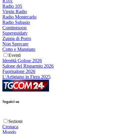
R101
Radio 105
Virgin Radio
Radio Montecarlo
Radio Subasio
Comingsoon
Superguidatv
Zuppa di Porro
Non Sprecare
Cotto e Mangiato
Eventi
Identità Golose 2026
Salone del Risparmio 2026
Fuorisalone 2026
L'Artigiano in Fiera 2025
Seguici su
Sezioni
Cronaca
Mondo