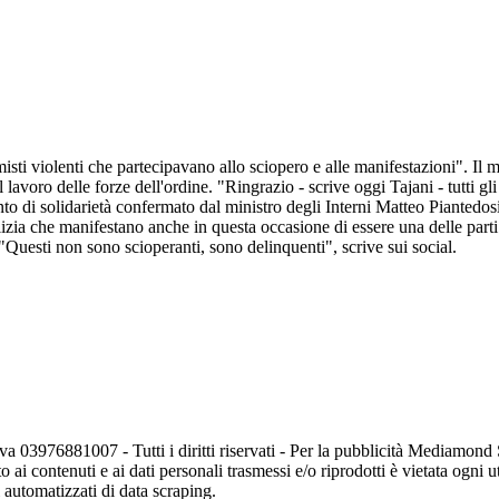
sti violenti che partecipavano allo sciopero e alle manifestazioni". Il mi
il lavoro delle forze dell'ordine. "Ringrazio - scrive oggi Tajani - tutti
mento di solidarietà confermato dal ministro degli Interni Matteo Piantedo
olizia che manifestano anche in questa occasione di essere una delle parti
à: "Questi non sono scioperanti, sono delinquenti", scrive sui social.
va 03976881007 - Tutti i diritti riservati - Per la pubblicità Mediamon
o ai contenuti e ai dati personali trasmessi e/o riprodotti è vietata ogni 
zi automatizzati di data scraping.