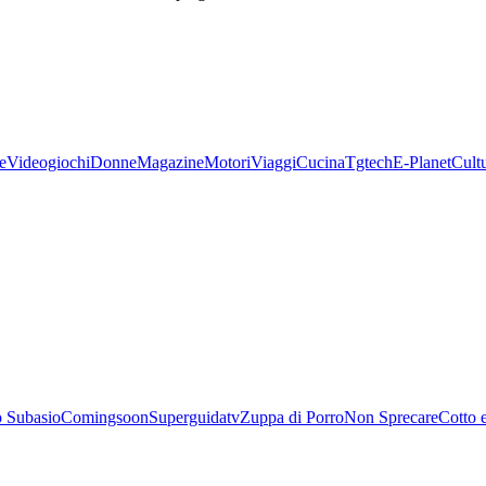
e
Videogiochi
Donne
Magazine
Motori
Viaggi
Cucina
Tgtech
E-Planet
Cult
 Subasio
Comingsoon
Superguidatv
Zuppa di Porro
Non Sprecare
Cotto 