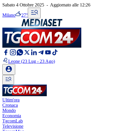
Sabato 4 Ottobre 2025
-
Aggiornato alle
12:26
Milano
27°
Leone
(23 Lug - 23 Ago)
Ultim'ora
Cronaca
Mondo
Economia
TgcomLab
Televisione