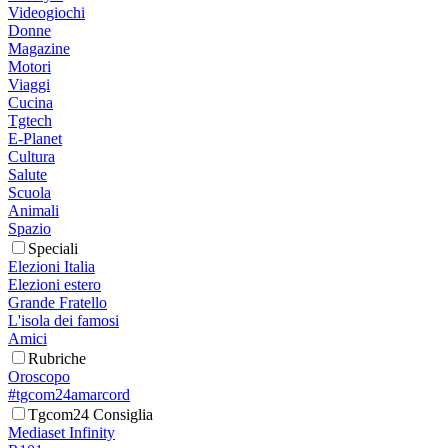
Videogiochi
Donne
Magazine
Motori
Viaggi
Cucina
Tgtech
E-Planet
Cultura
Salute
Scuola
Animali
Spazio
Speciali
Elezioni Italia
Elezioni estero
Grande Fratello
L'isola dei famosi
Amici
Rubriche
Oroscopo
#tgcom24amarcord
Tgcom24 Consiglia
Mediaset Infinity