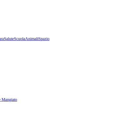
ura
Salute
Scuola
Animali
Spazio
e Mangiato