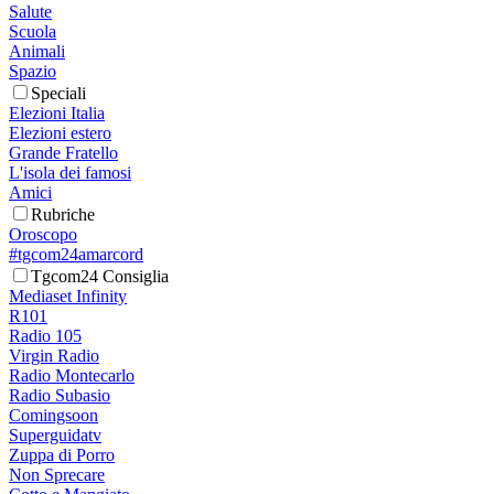
Salute
Scuola
Animali
Spazio
Speciali
Elezioni Italia
Elezioni estero
Grande Fratello
L'isola dei famosi
Amici
Rubriche
Oroscopo
#tgcom24amarcord
Tgcom24 Consiglia
Mediaset Infinity
R101
Radio 105
Virgin Radio
Radio Montecarlo
Radio Subasio
Comingsoon
Superguidatv
Zuppa di Porro
Non Sprecare