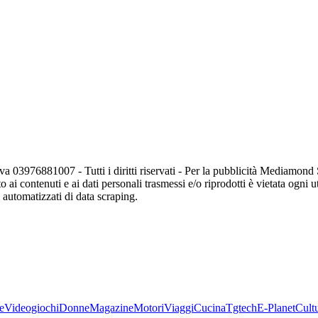
va 03976881007 - Tutti i diritti riservati - Per la pubblicità Mediamon
o ai contenuti e ai dati personali trasmessi e/o riprodotti è vietata ogni 
zi automatizzati di data scraping.
e
Videogiochi
Donne
Magazine
Motori
Viaggi
Cucina
Tgtech
E-Planet
Cult