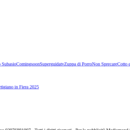
 Subasio
Comingsoon
Superguidatv
Zuppa di Porro
Non Sprecare
Cotto 
tigiano in Fiera 2025