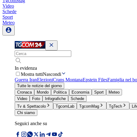
TgcomMag
Video
Schede
Sport
Meteo
In evidenza
Mostra tutti
Nascondi
Guerra Iran
Elezioni
Crans Montana
Epstein Files
Famiglia nel b
Tutte le notizie del giorno
Cronaca
Mondo
Politica
Economia
Sport
Meteo
Video
Foto
Infografiche
Schede
Tv & Spettacolo
TgcomLab
TgcomMag
TgTech
Lif
Chi siamo
Seguici anche su