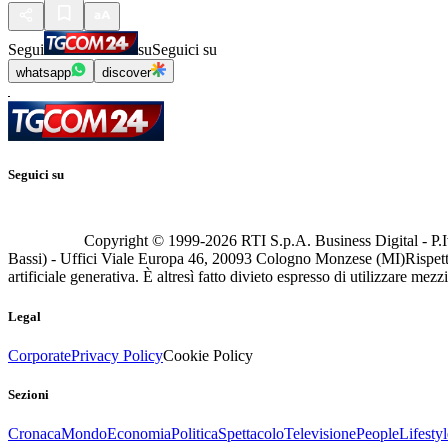
Segui
su
Seguici su
whatsapp
discover
Seguici su
Copyright © 1999-
2026
RTI S.p.A. Business Digital - P.I
Bassi) - Uffici Viale Europa 46, 20093 Cologno Monzese (MI)
Rispett
artificiale generativa. È altresì fatto divieto espresso di utilizzare mez
Legal
Corporate
Privacy Policy
Cookie Policy
Sezioni
Cronaca
Mondo
Economia
Politica
Spettacolo
Televisione
People
Lifestyl