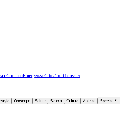
osco
Garlasco
Emergenza Clima
Tutti i dossier
estyle
Oroscopo
Salute
Skuola
Cultura
Animali
Speciali