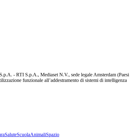
d S.p.A. - RTI S.p.A., Mediaset N.V., sede legale Amsterdam (Paesi
utilizzazione funzionale all’addestramento di sistemi di intelligenza
ura
Salute
Scuola
Animali
Spazio