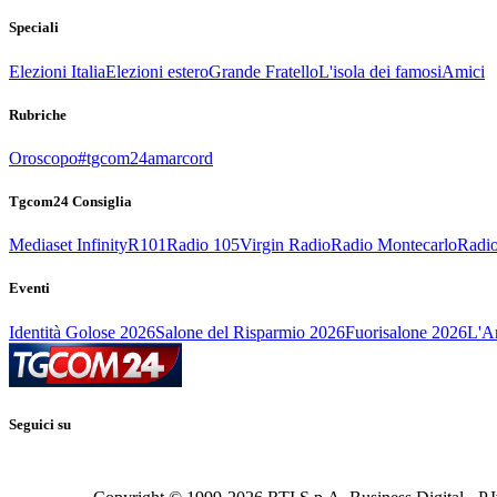
Speciali
Elezioni Italia
Elezioni estero
Grande Fratello
L'isola dei famosi
Amici
Rubriche
Oroscopo
#tgcom24amarcord
Tgcom24 Consiglia
Mediaset Infinity
R101
Radio 105
Virgin Radio
Radio Montecarlo
Radio
Eventi
Identità Golose 2026
Salone del Risparmio 2026
Fuorisalone 2026
L'Ar
Seguici su