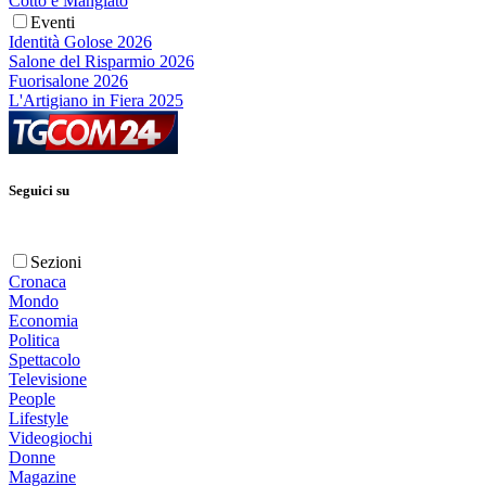
Cotto e Mangiato
Eventi
Identità Golose 2026
Salone del Risparmio 2026
Fuorisalone 2026
L'Artigiano in Fiera 2025
Seguici su
Sezioni
Cronaca
Mondo
Economia
Politica
Spettacolo
Televisione
People
Lifestyle
Videogiochi
Donne
Magazine