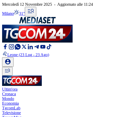
Mercoledì 12 Novembre 2025
-
Aggiornato alle
11:24
Milano
31°
Leone
(23 Lug - 23 Ago)
Ultim'ora
Cronaca
Mondo
Economia
TgcomLab
Televisione