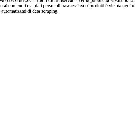
va 03976881007 - Tutti i diritti riservati - Per la pubblicità Mediamon
o ai contenuti e ai dati personali trasmessi e/o riprodotti è vietata ogni 
zi automatizzati di data scraping.