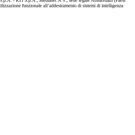
d S.p.A. - RTI S.p.A., Mediaset N.V., sede legale Amsterdam (Paesi
utilizzazione funzionale all’addestramento di sistemi di intelligenza