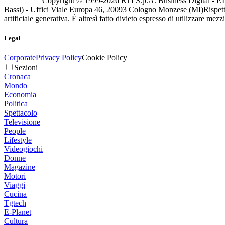
Copyright © 1999-
2026
RTI S.p.A. Business Digital - P.I
Bassi) - Uffici Viale Europa 46, 20093 Cologno Monzese (MI)
Rispett
artificiale generativa. È altresì fatto divieto espresso di utilizzare mez
Legal
Corporate
Privacy Policy
Cookie Policy
Sezioni
Cronaca
Mondo
Economia
Politica
Spettacolo
Televisione
People
Lifestyle
Videogiochi
Donne
Magazine
Motori
Viaggi
Cucina
Tgtech
E-Planet
Cultura