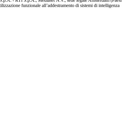
d S.p.A. - RTI S.p.A., Mediaset N.V., sede legale Amsterdam (Paesi
utilizzazione funzionale all’addestramento di sistemi di intelligenza