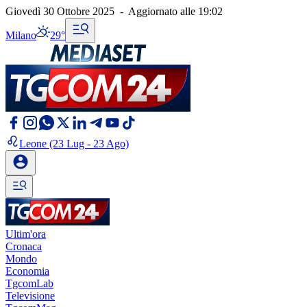
Giovedì 30 Ottobre 2025
-
Aggiornato alle
19:02
Milano
29°
Leone
(23 Lug - 23 Ago)
Ultim'ora
Cronaca
Mondo
Economia
TgcomLab
Televisione