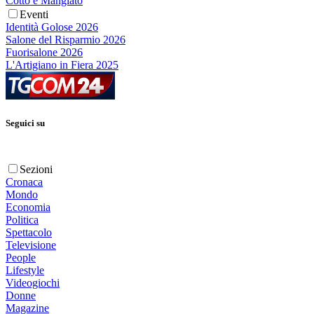
Cotto e Mangiato
Eventi
Identità Golose 2026
Salone del Risparmio 2026
Fuorisalone 2026
L'Artigiano in Fiera 2025
Seguici su
Sezioni
Cronaca
Mondo
Economia
Politica
Spettacolo
Televisione
People
Lifestyle
Videogiochi
Donne
Magazine