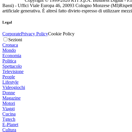
Copyright © 1999-
2026
RTI S.p.A. Business Digital - P.I
Bassi) - Uffici Viale Europa 46, 20093 Cologno Monzese (MI)
Rispett
artificiale generativa. È altresì fatto divieto espresso di utilizzare mez
Legal
Corporate
Privacy Policy
Cookie Policy
Sezioni
Cronaca
Mondo
Economia
Politica
Spettacolo
Televisione
People
Lifestyle
Videogiochi
Donne
Magazine
Motori
Viaggi
Cucina
Tgtech
E-Planet
Cultura