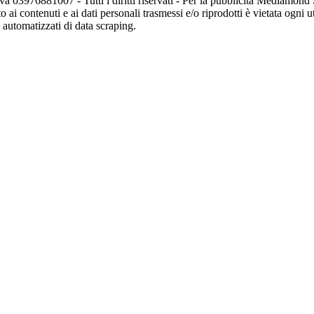
va 03976881007 - Tutti i diritti riservati - Per la pubblicità Mediamon
o ai contenuti e ai dati personali trasmessi e/o riprodotti è vietata ogni 
zi automatizzati di data scraping.