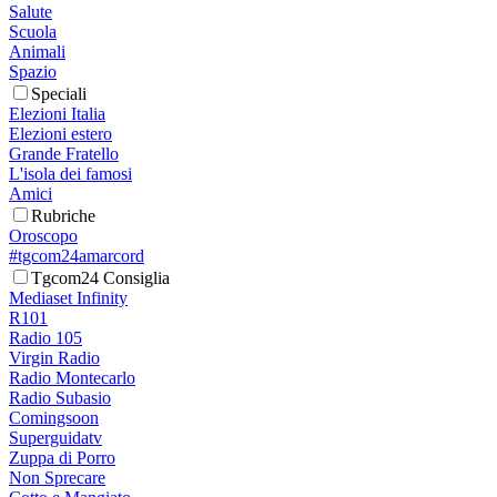
Salute
Scuola
Animali
Spazio
Speciali
Elezioni Italia
Elezioni estero
Grande Fratello
L'isola dei famosi
Amici
Rubriche
Oroscopo
#tgcom24amarcord
Tgcom24 Consiglia
Mediaset Infinity
R101
Radio 105
Virgin Radio
Radio Montecarlo
Radio Subasio
Comingsoon
Superguidatv
Zuppa di Porro
Non Sprecare