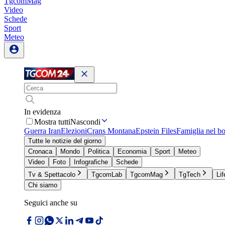
TgcomMag
Video
Schede
Sport
Meteo
In evidenza
Mostra tutti
Nascondi
Guerra Iran
Elezioni
Crans Montana
Epstein Files
Famiglia nel b
Tutte le notizie del giorno
Cronaca
Mondo
Politica
Economia
Sport
Meteo
Video
Foto
Infografiche
Schede
Tv & Spettacolo
TgcomLab
TgcomMag
TgTech
Lif
Chi siamo
Seguici anche su