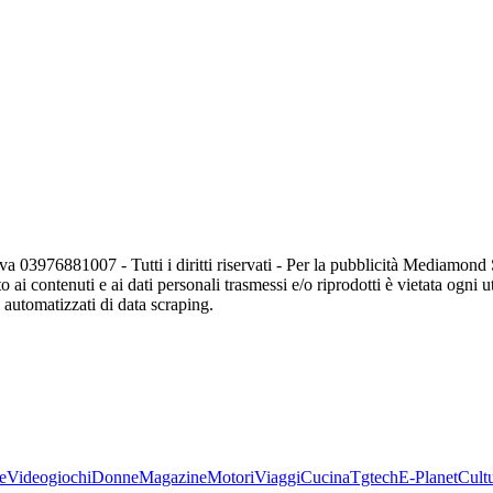
va 03976881007 - Tutti i diritti riservati - Per la pubblicità Mediamon
o ai contenuti e ai dati personali trasmessi e/o riprodotti è vietata ogni 
zi automatizzati di data scraping.
e
Videogiochi
Donne
Magazine
Motori
Viaggi
Cucina
Tgtech
E-Planet
Cult