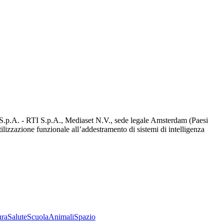
d S.p.A. - RTI S.p.A., Mediaset N.V., sede legale Amsterdam (Paesi
utilizzazione funzionale all’addestramento di sistemi di intelligenza
ura
Salute
Scuola
Animali
Spazio