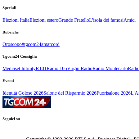
Speciali
Elezioni Italia
Elezioni estero
Grande Fratello
L'isola dei famosi
Amici
Rubriche
Oroscopo
#tgcom24amarcord
Tgcom24 Consiglia
Mediaset Infinity
R101
Radio 105
Virgin Radio
Radio Montecarlo
Radio
Eventi
Identità Golose 2026
Salone del Risparmio 2026
Fuorisalone 2026
L'Ar
Seguici su