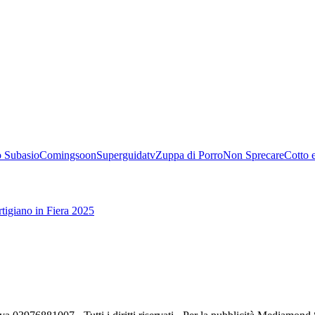
 Subasio
Comingsoon
Superguidatv
Zuppa di Porro
Non Sprecare
Cotto 
tigiano in Fiera 2025