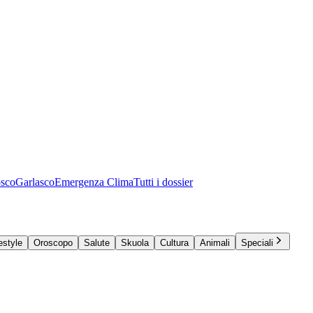
osco
Garlasco
Emergenza Clima
Tutti i dossier
estyle
Oroscopo
Salute
Skuola
Cultura
Animali
Speciali