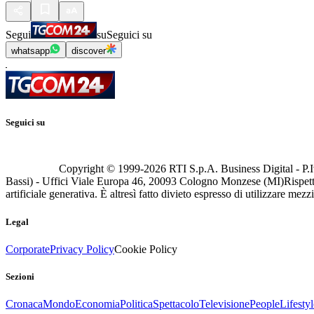
Segui
su
Seguici su
whatsapp
discover
Seguici su
Copyright © 1999-
2026
RTI S.p.A. Business Digital - P.I
Bassi) - Uffici Viale Europa 46, 20093 Cologno Monzese (MI)
Rispett
artificiale generativa. È altresì fatto divieto espresso di utilizzare mez
Legal
Corporate
Privacy Policy
Cookie Policy
Sezioni
Cronaca
Mondo
Economia
Politica
Spettacolo
Televisione
People
Lifestyl